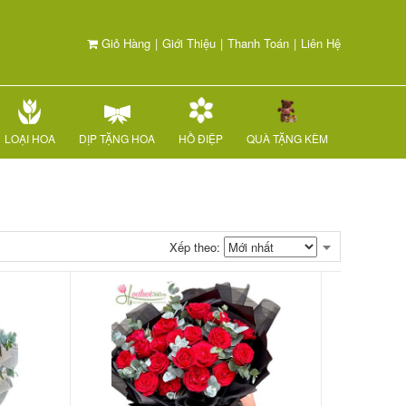
Giỏ Hàng
|
Giới Thiệu
|
Thanh Toán
|
Liên Hệ
LOẠI HOA
DỊP TẶNG HOA
HỒ ĐIỆP
QUÀ TẶNG KÈM
Xếp theo: