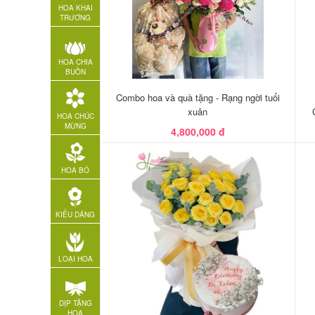
HOA KHAI
TRƯƠNG
HOA CHIA
BUỒN
Combo hoa và quà tặng - Rạng ngời tuổi
xuân
HOA CHÚC
MỪNG
4,800,000 đ
HOA BÓ
KIỂU DÁNG
LOẠI HOA
DỊP TẶNG
HOA