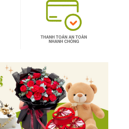
THANH TOÁN AN TOÀN
NHANH CHÓNG
nh kem tượng trưng cho những điều ngọt ngào, hạnh
ầy ắp niềm vui và may mắn. Một chiếc bánh kem ngon