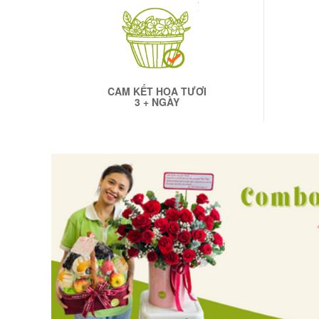
CAM KẾT HOA TƯƠI
3 + NGÀY
Hình ảnh
hoa và bánh sinh nhật đẹp
ch
phúc trong cuộc sống. Thổi nến và cắt bá
và đẹp còn thể hiện sự quan tâm của bạn 