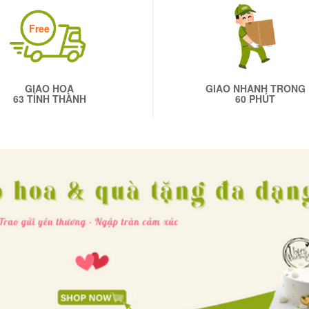
Free
GIAO HOA
GIAO NHANH TRONG
63 TỈNH THÀNH
60 PHÚT
ính là trung tâm của mọi buổi tiệc sinh nhật. Vị ngọt của bá
nh là một nghi thức không thể thiếu, đánh dấu một tuổi mới đ
đến sở thích và khẩu vị của người nhận.