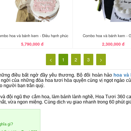
mbo hoa và bánh kem - Điều hạnh phúc
Combo hoa và bánh kem - G
5,790,000 đ
2,300,000 đ
<
1
2
3
>
 những điều bất ngờ đầy yêu thương. Bộ đôi hoàn hảo
hoa và 
 ngời của những đóa hoa tươi hòa quyện cùng vị ngọt ngào củ
o người bạn trân quý.
 và đội ngũ thợ cắm hoa, làm bánh lành nghề, Hoa Tươi 360 c
ắt, vừa ngon miệng. Cùng dịch vụ giao nhanh trong 60 phút giú
ghĩa gì?