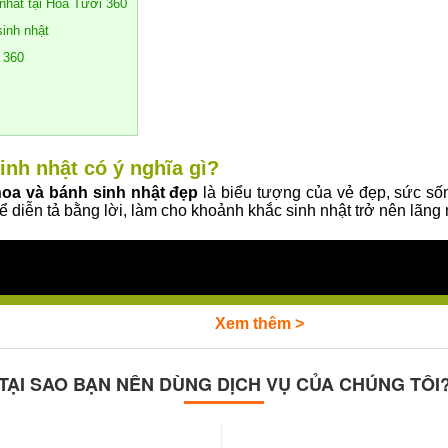
nhất tại Hoa Tươi 360
sinh nhật
 360
nh nhật có ý nghĩa gì?
oa và bánh sinh nhật đẹp
là biểu tượng của vẻ đẹp, sức số
hể diễn tả bằng lời, làm cho khoảnh khắc sinh nhật trở nên lãn
Xem thêm >
TẠI SAO BẠN NÊN DÙNG DỊCH VỤ CỦA CHÚNG TÔI