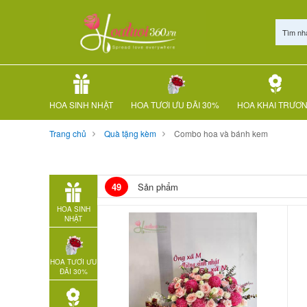
Tìm nh
HOA SINH NHẬT
HOA TƯƠI ƯU ĐÃI 30%
HOA KHAI TRƯƠ
Trang chủ
Quà tặng kèm
Combo hoa và bánh kem
49
Sản phẩm
HOA SINH
NHẬT
HOA TƯƠI ƯU
ĐÃI 30%