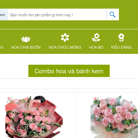
anh
NG
HOA CHIA BUỒN
HOA CHÚC MỪNG
HOA BÓ
KIỂU DÁNG
Combo hoa và bánh kem