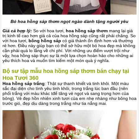
Bó hoa hồng sáp thơm ngọt ngào dành tặng người yêu
Giá cả hợp lý:
So với hoa tươi,
hoa hồng sáp thơm
mang lại giá
trị kinh tế cao hơn giá cả của hoa hồng sáp cũng rất phải chăng. So
với hoa tươi,
bông hồng sáp
có giá thành ổn định hơn và thường
rẻ hơn. Điều này giúp bạn có thể sở hữu một bó hoa đẹp mà không
cần phải quá lo lắng về chi phí. Với những ưu điểm vượt trội như
vậy, hoa hồng sáp thực sự là một lựa chọn hoàn hảo cho những ai
yêu thích hoa và muốn tìm kiếm một món quà ý nghĩa.
Bộ sư tập mẫu hoa hồng sáp thơm bán chạy tại
Hoa Tươi 360
Hoa hồng sáp trắng
: Thật sự thanh khiết và tinh khôi. Một màu
sắc đại diện cho tình yêu tinh khôi, trong trắng lúc ban đầu (nên
phối trắng với màu khác tđể tăng vẻ ngọt và sang trọng hơn của
bông). Vẻ đẹp hồn nhiên xinh tươi của em nhẹ nhàng như bông hoa
trước gió, đẹp dịu dàng trong trắng như tia nắng mai.