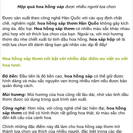
Hộp quà hoa hồng sáp
được nhiều người lựa chọn
Được sản xuất theo công nghệ Hàn Quốc với các quy định chặt
chẽ, nghiêm ngặt,
hoa hồng sáp thơm Hàn Quốc
không gây kích
ứng da, độc hại.
Hoa hồng sáp thơm
có nhiều màu sắc khác nhau
phù hợp với sở thích lựa chọn của bạn. Ngoài ra, với mùi hương
thơm dịu nhẹ chiết xuất từ tinh dầu hoa hồng,
hoa sáp hộp
sẽ là
một lựa chọn tốt dành tặng bạn gái nhân các dịp lễ đấy!
Hoa hồng sáp thơm nổi bật với nhiều đặc điểm ưu việt so với
hoa tươi.
Độ bền:
Đầu tiên là độ bền cao,
hoa hồng sáp
có thể giữ được
hình dáng và màu sắc nguyên vẹn trong nhiều năm nếu được bảo
quản đúng cách.
Mùi hương:
Mùi hương của hoa cũng rất lâu dài, nhờ vào tinh dầu
thơm được sử dụng trong quá trình sản xuất.
Công nghệ:
Hơn nữa, với công nghệ chế tác hiện đại,
hoa hồng
sáp thơm
có thể có hình thức rất giống hoa thật, từ màu sắc cho
đến kết cấu của cánh hoa.
Chính những đặc điểm này đã làm cho hoa hồng sáp thơm trở
thành lựa chọn ưa thích của nhiều người, đặc biệt trong các dịp