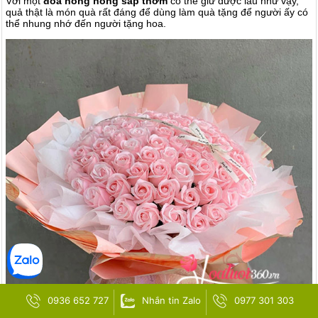
Với một
đóa hồng hồng sáp thơm
có thể giữ được lâu như vậy,
quả thật là món quà rất đáng để dùng làm quà tặng để người ấy có
thể nhung nhớ đến người tặng hoa.
0936 652 727
Nhắn tin Zalo
0977 301 303