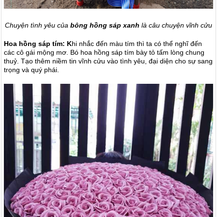
Chuyện tình yêu của
bông hồng sáp xanh
là câu chuyện vĩnh cửu
Hoa hồng sáp tím: K
hi nhắc đến màu tím thì ta có thể nghĩ đến
các cô gái mộng mơ. Bó hoa hồng sáp tím bày tỏ tấm lòng chung
thuỷ. Tạo thêm niềm tin vĩnh cửu vào tình yêu, đại diện cho sự sang
trọng và quý phái.