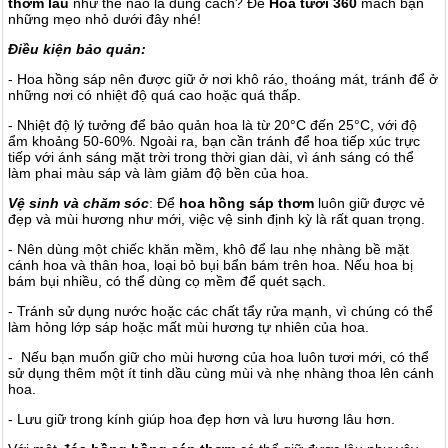
thơm lâu
như thế nào là đúng cách? Để
Hoa tươi 360
mách bạn
những mẹo nhỏ dưới đây nhé!
Điều kiện bảo quản:
- Hoa hồng sáp nên được giữ ở nơi khô ráo, thoáng mát, tránh để ở
những nơi có nhiệt độ quá cao hoặc quá thấp.
- Nhiệt độ lý tưởng để bảo quản hoa là từ 20°C đến 25°C, với độ
ẩm khoảng 50-60%. Ngoài ra, bạn cần tránh để hoa tiếp xúc trực
tiếp với ánh sáng mặt trời trong thời gian dài, vì ánh sáng có thể
làm phai màu sáp và làm giảm độ bền của hoa.
Vệ sinh và chăm sóc
: Để
hoa hồng sáp thơm
luôn giữ được vẻ
đẹp và mùi hương như mới, việc vệ sinh định kỳ là rất quan trọng.
- Nên dùng một chiếc khăn mềm, khô để lau nhẹ nhàng bề mặt
cánh hoa và thân hoa, loại bỏ bụi bẩn bám trên hoa. Nếu hoa bị
bám bụi nhiều, có thể dùng cọ mềm để quét sạch.
- Tránh sử dụng nước hoặc các chất tẩy rửa mạnh, vì chúng có thể
làm hỏng lớp sáp hoặc mất mùi hương tự nhiên của hoa.
- Nếu bạn muốn giữ cho mùi hương của hoa luôn tươi mới, có thể
sử dụng thêm một ít tinh dầu cùng mùi và nhẹ nhàng thoa lên cánh
hoa.
- Lưu giữ trong kính giúp hoa đẹp hơn và lưu hương lâu hơn.