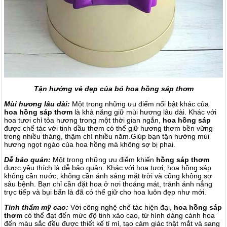
Tận hưởng vẻ đẹp của bó hoa hồng sáp thơm
Mùi hương lâu dài:
Một trong những ưu điểm nổi bật khác của
hoa hồng sáp thơm
là khả năng giữ mùi hương lâu dài. Khác với
hoa tươi chỉ tỏa hương trong một thời gian ngắn,
hoa hồng sáp
được chế tác với tinh dầu thơm có thể giữ hương thơm bền vững
trong nhiều tháng, thậm chí nhiều năm.Giúp bạn tận hưởng mùi
hương ngọt ngào của hoa hồng mà không sợ bị phai.
Dễ bảo quản:
Một trong những ưu điểm khiến
hồng sáp thơm
được yêu thích là dễ bảo quản. Khác với hoa tươi, hoa hồng sáp
không cần nước, không cần ánh sáng mặt trời và cũng không sợ
sâu bệnh. Bạn chỉ cần đặt hoa ở nơi thoáng mát, tránh ánh nắng
trực tiếp và bụi bẩn là đã có thể giữ cho hoa luôn đẹp như mới.
Tính thẩm mỹ cao:
Với công nghệ chế tác hiện đại,
hoa hồng sáp
thơm
có thể đạt đến mức độ tinh xảo cao, từ hình dáng cánh hoa
đến màu sắc đều được thiết kế tỉ mỉ, tạo cảm giác thật mắt và sang