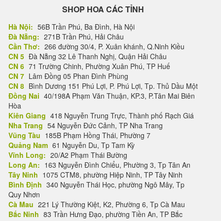
SHOP HOA CÁC TỈNH
Hà Nội:
56B Trần Phú, Ba Đình, Hà Nội
Đà Nẵng:
271B Trần Phú, Hải Châu
Cần Thơ:
266 đường 30/4, P. Xuân khánh, Q.Ninh Kiều
CN 5
Đà Nẵng 32 Lê Thanh Nghị, Quận Hải Châu
CN 6
71 Trường Chinh, Phường Xuân Phú, TP Huế
CN 7
Lâm Đồng 05 Phan Đình Phùng
CN 8
Bình Dương 151 Phú Lợi, P. Phú Lợi, Tp. Thủ Dầu Một
Đồng Nai
40/198A Phạm Văn Thuận, KP.3, P.Tân Mai Biên
Hòa
Kiên Giang
418 Nguyễn Trung Trực, Thành phố Rạch Giá
Nha Trang
54 Nguyễn Đức Cảnh, TP Nha Trang
Vũng Tàu
185B Phạm Hồng Thái, Phường 7
Quảng Nam
61 Nguyễn Du, Tp Tam Kỳ
Vĩnh Long:
20/A2 Phạm Thái Bường
Long An:
163 Nguyễn Đình Chiểu, Phường 3, Tp Tân An
Tây Ninh
1075 CTM8, phường Hiệp Ninh, TP Tây Ninh
Bình Định
340 Nguyễn Thái Học, phường Ngô Mây, Tp
Quy Nhơn
Cà Mau
221 Lý Thường Kiệt, K2, Phường 6, Tp Cà Mau
Bắc Ninh
83 Trần Hưng Đạo, phường Tiền An, TP Bắc