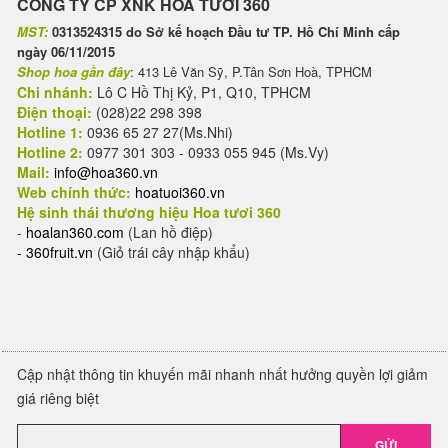
CÔNG TY CP XNK HOA TƯƠI 360
MST:
0313524315 do Sở kế hoạch Đầu tư TP. Hồ Chí Minh cấp
ngày 06/11/2015
Shop hoa gần đây
: 413 Lê Văn Sỹ, P.Tân Sơn Hoà, TPHCM
Chi nhánh:
Lô C Hồ Thị Kỷ, P1, Q10, TPHCM
Điện thoại:
(028)22 298 398
Hotline 1:
0936 65 27 27(Ms.Nhi)
Hotline 2:
0977 301 303 - 0933 055 945 (Ms.Vy)
Mail:
info@hoa360.vn
Web chính thức:
hoatuoi360.vn
Hệ sinh thái thương hiệu Hoa tươi 360
-
hoalan360.com
(Lan hồ điệp)
-
360fruit.vn
(Giỏ trái cây nhập khẩu)
Cập nhật thông tin khuyến mãi nhanh nhất hưởng quyền lợi giảm
giá riêng biệt
GỬI