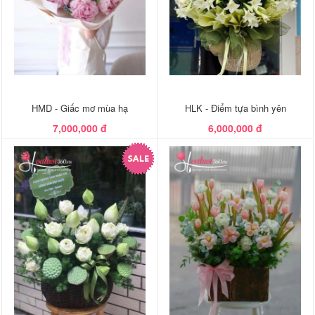
HMD - Giấc mơ mùa hạ
HLK - Điểm tựa bình yên
7,000,000 đ
6,000,000 đ