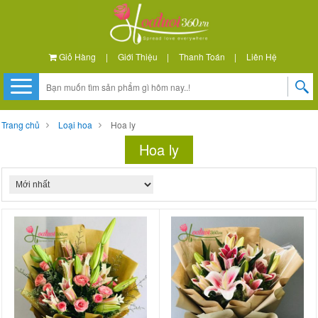
Giỏ Hàng
|
Giới Thiệu
|
Thanh Toán
|
Liên Hệ
Trang chủ
Loại hoa
Hoa ly
Hoa ly