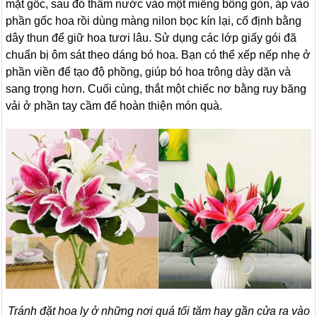
mặt gốc, sau đó thấm nước vào một miếng bông gòn, áp vào
phần gốc hoa rồi dùng màng nilon bọc kín lại, cố định bằng
dây thun để giữ hoa tươi lâu. Sử dụng các lớp giấy gói đã
chuẩn bị ôm sát theo dáng bó hoa. Bạn có thể xếp nếp nhẹ ở
phần viền để tạo độ phồng, giúp bó hoa trông dày dặn và
sang trọng hơn. Cuối cùng, thắt một chiếc nơ bằng ruy băng
vải ở phần tay cầm để hoàn thiện món quà.
Tránh đặt hoa ly ở những nơi quá tối tăm hay gần cửa ra vào