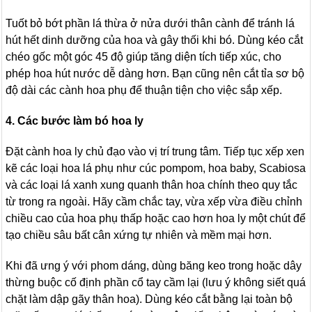
Tuốt bỏ bớt phần lá thừa ở nửa dưới thân cành để tránh lá
hút hết dinh dưỡng của hoa và gây thối khi bó. Dùng kéo cắt
chéo gốc một góc 45 độ giúp tăng diện tích tiếp xúc, cho
phép hoa hút nước dễ dàng hơn. Bạn cũng nên cắt tỉa sơ bộ
độ dài các cành hoa phụ để thuận tiện cho việc sắp xếp.
4. Các bước làm bó hoa ly
Đặt cành hoa ly chủ đạo vào vị trí trung tâm. Tiếp tục xếp xen
kẽ các loại hoa lá phụ như cúc pompom, hoa baby, Scabiosa
và các loại lá xanh xung quanh thân hoa chính theo quy tắc
từ trong ra ngoài. Hãy cầm chắc tay, vừa xếp vừa điều chỉnh
chiều cao của hoa phụ thấp hoặc cao hơn hoa ly một chút để
tạo chiều sâu bất cân xứng tự nhiên và mềm mại hơn.
Khi đã ưng ý với phom dáng, dùng băng keo trong hoặc dây
thừng buộc cố định phần cổ tay cầm lại (lưu ý không siết quá
chặt làm dập gãy thân hoa). Dùng kéo cắt bằng lại toàn bộ