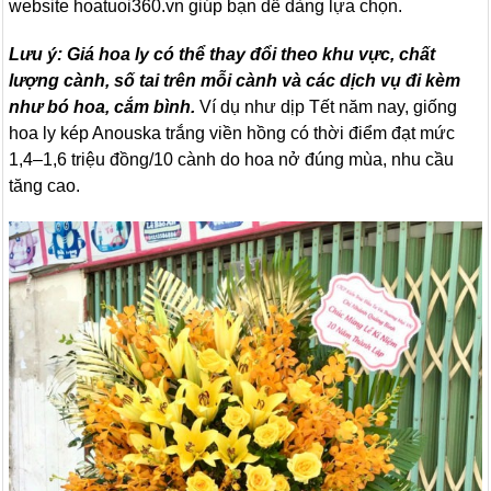
website hoatuoi360.vn giúp bạn dễ dàng lựa chọn.
Lưu ý: Giá hoa ly có thể thay đổi theo khu vực, chất
lượng cành, số tai trên mỗi cành và các dịch vụ đi kèm
như bó hoa, cắm bình.
Ví dụ như dịp Tết năm nay, giống
hoa ly kép Anouska trắng viền hồng có thời điểm đạt mức
1,4–1,6 triệu đồng/10 cành do hoa nở đúng mùa, nhu cầu
tăng cao.