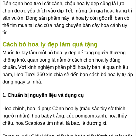
Bên cạnh hoa tươi cắt cành, chậu hoa ly đẹp cũng là lựa
chọn được yêu thích vào dịp Tết, mừng tân gia hoặc trang trí
sân vườn. Dòng sản phẩm này là hoa ly còn gốc rễ, bạn có
thể tìm mua tại các cửa hàng chuyên bán cây hoa cảnh uy
tín.
Cách bó hoa ly đẹp làm quà tặng
Muốn tự tay làm một bó hoa ly đẹp để tặng người thương
không khó, quan trọng là nằm ở cách chọn hoa ly đúng
chuẩn. Với kinh nghiệm phân phối hoa ly bán lẻ qua nhiều
năm, Hoa Tươi 360 xin chia sẻ đến bạn cách bó hoa ly tự áp
dụng ngay tại nhà.
1. Chuẩn bị nguyên liệu và dụng cụ
Hoa chính, hoa lá phụ: Cành hoa ly (màu sắc tùy sở thích
người nhận), hoa baby trắng, cúc pompom xanh, hoa thủy
châu, hoa Scabiosa tím nhạt, lá bạc, lá dương xỉ.