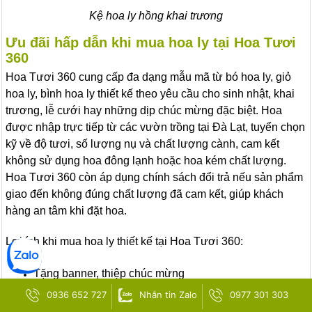
Kệ hoa ly hồng khai trương
Ưu đãi hấp dẫn khi mua hoa ly tại Hoa Tươi
360
Hoa Tươi 360 cung cấp đa dạng mẫu mã từ bó hoa ly, giỏ
hoa ly, bình hoa ly thiết kế theo yêu cầu cho sinh nhật, khai
trương, lễ cưới hay những dịp chúc mừng đặc biệt. Hoa
được nhập trực tiếp từ các vườn trồng tại Đà Lạt, tuyển chọn
kỹ về độ tươi, số lượng nụ và chất lượng cành, cam kết
không sử dụng hoa đông lạnh hoặc hoa kém chất lượng.
Hoa Tươi 360 còn áp dụng chính sách đổi trả nếu sản phẩm
giao đến không đúng chất lượng đã cam kết, giúp khách
hàng an tâm khi đặt hoa.
Lợi ích khi mua hoa ly thiết kế tại Hoa Tươi 360:
Tặng banner, thiệp chúc mừng
0936 652 727
Nhắn tin Zalo
0977 301 303
Tặng voucher trị giá 50k cho khách hàng đặt bó hoa ly