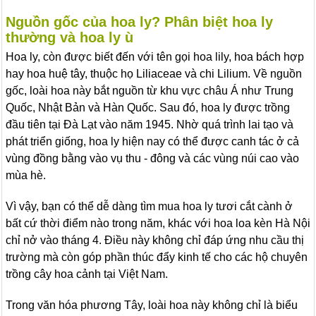
Nguồn gốc của hoa ly? Phân biệt hoa ly
thường và hoa ly ù
Hoa ly, còn được biết đến với tên gọi hoa lily, hoa bách hợp
hay hoa huệ tây, thuộc họ Liliaceae và chi Lilium. Về nguồn
gốc, loài hoa này bắt nguồn từ khu vực châu Á như Trung
Quốc, Nhật Bản và Hàn Quốc. Sau đó, hoa ly được trồng
đầu tiên tại Đà Lạt vào năm 1945. Nhờ quá trình lai tạo và
phát triển giống, hoa ly hiện nay có thể được canh tác ở cả
vùng đồng bằng vào vụ thu - đông và các vùng núi cao vào
mùa hè.
Vì vậy, bạn có thể dễ dàng tìm mua hoa ly tươi cắt cành ở
bất cứ thời điểm nào trong năm, khác với hoa loa kèn Hà Nội
chỉ nở vào tháng 4. Điều này không chỉ đáp ứng nhu cầu thị
trường mà còn góp phần thúc đẩy kinh tế cho các hộ chuyên
trồng cây hoa cảnh tại Việt Nam.
Trong văn hóa phương Tây, loài hoa này không chỉ là biểu