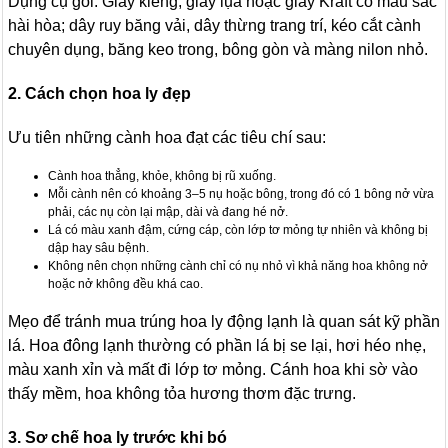
Dụng cụ gói: Giấy kiếng, giấy lụa hoặc giấy Kraft có màu sắc
hài hòa; dây ruy băng vải, dây thừng trang trí, kéo cắt cành
chuyên dụng, băng keo trong, bông gòn và màng nilon nhỏ.
2. Cách chọn hoa ly đẹp
Ưu tiên những cành hoa đạt các tiêu chí sau:
Cành hoa thẳng, khỏe, không bị rũ xuống.
Mỗi cành nên có khoảng 3–5 nụ hoặc bông, trong đó có 1 bông nở vừa
phải, các nụ còn lại mập, dài và đang hé nở.
Lá có màu xanh đậm, cứng cáp, còn lớp tơ mỏng tự nhiên và không bị
dập hay sâu bệnh.
Không nên chọn những cành chỉ có nụ nhỏ vì khả năng hoa không nở
hoặc nở không đều khá cao.
Mẹo để tránh mua trúng hoa ly động lạnh là quan sát kỹ phần
lá. Hoa đông lạnh thường có phần lá bị se lại, hơi héo nhẹ,
màu xanh xỉn và mất đi lớp tơ mỏng. Cánh hoa khi sờ vào
thấy mềm, hoa không tỏa hương thơm đặc trưng.
3. Sơ chế hoa ly trước khi bó