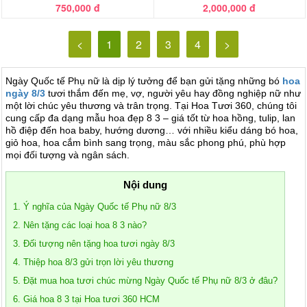
750,000 đ
2,000,000 đ
<
1
2
3
4
>
Ngày Quốc tế Phụ nữ là dịp lý tưởng để bạn gửi tặng những bó
hoa
ngày 8/3
tươi thắm đến mẹ, vợ, người yêu hay đồng nghiệp nữ như
một lời chúc yêu thương và trân trọng. Tại Hoa Tươi 360, chúng tôi
cung cấp đa dạng mẫu hoa đẹp 8 3 – giá tốt từ hoa hồng, tulip, lan
hồ điệp đến hoa baby, hướng dương… với nhiều kiểu dáng bó hoa,
giỏ hoa, hoa cắm bình sang trọng, màu sắc phong phú, phù hợp
mọi đối tượng và ngân sách.
Nội dung
1. Ý nghĩa của Ngày Quốc tế Phụ nữ 8/3
2. Nên tặng các loại hoa 8 3 nào?
3. Đối tượng nên tặng hoa tươi ngày 8/3
4. Thiệp hoa 8/3 gửi trọn lời yêu thương
5. Đặt mua hoa tươi chúc mừng Ngày Quốc tế Phụ nữ 8/3 ở đâu?
6. Giá hoa 8 3 tại Hoa tươi 360 HCM