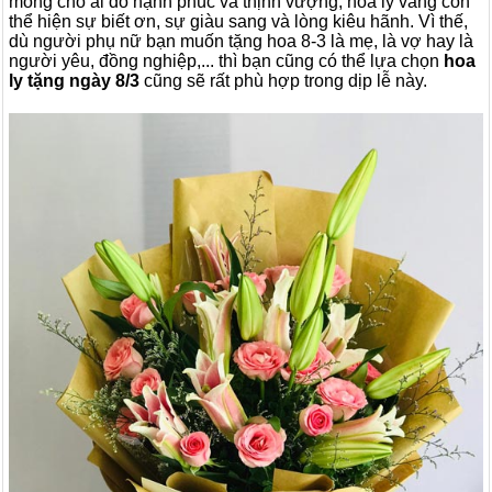
mong cho ai đó hạnh phúc và thịnh vượng, hoa ly vàng còn
thể hiện sự biết ơn, sự giàu sang và lòng kiêu hãnh. Vì thế,
dù người phụ nữ bạn muốn tặng hoa 8-3 là mẹ, là vợ hay là
người yêu, đồng nghiệp,... thì bạn cũng có thể lựa chọn
hoa
ly tặng ngày 8/3
cũng sẽ rất phù hợp trong dịp lễ này.