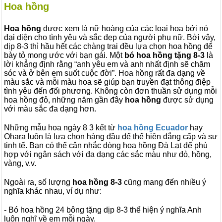
Hoa hồng
Hoa hồng
được xem là nữ hoàng của các loại hoa bởi nó
đại diện cho tình yêu và sắc đẹp của người phụ nữ. Bởi vậy,
dịp 8-3 thì hầu hết các chàng trai đều lựa chọn hoa hồng để
bày tỏ mong ước với bạn gái. Một
bó hoa hồng tặng 8-3
là
lời khẳng định rằng “anh yêu em và anh nhất định sẽ chăm
sóc và ở bên em suốt cuộc đời”. Hoa hồng rất đa dạng về
màu sắc và mỗi màu hoa sẽ giúp bạn truyền đạt thông điệp
tình yêu đến đối phương. Không còn đơn thuần sử dụng mỗi
hoa hồng đỏ, những năm gần đây
hoa hồng
được sử dụng
với màu sắc đa dạng hơn.
Những mẫu hoa ngày 8 3 kết từ
hoa hồng Ecuador
hay
Ohara luôn là lựa chọn hàng đầu để thể hiện đẳng cấp và sự
tinh tế. Bạn có thể cân nhắc dòng hoa hồng Đà Lạt để phù
hợp với ngân sách với đa dạng các sắc màu như đỏ, hồng,
vàng, v.v.
Ngoài ra, số lượng
hoa hồng 8-3
cũng mang đến nhiều ý
nghĩa khác nhau, ví dụ như:
- Bó hoa hồng 24 bông tặng dịp 8-3 thể hiện ý nghĩa Anh
luôn nghĩ về em mỗi ngày.