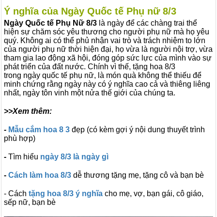
Ý nghĩa của Ngày Quốc tế Phụ nữ 8/3
Ngày Quốc tế Phụ Nữ 8/3
là ngày để các chàng trai thể
hiện sự chăm sóc yêu thương cho người phụ nữ mà họ yêu
quý. Không ai có thể phủ nhận vai trò và trách nhiệm to lớn
của người phụ nữ thời hiện đại, họ vừa là người nội trợ, vừa
tham gia lao động xã hội, đóng góp sức lực của mình vào sự
phát triển của đất nước. Chính vì thế, tặng hoa 8/3
trong
ngày quốc tế phụ nữ, là món quà không thể thiếu để
minh chứng rằng ngày này có ý nghĩa cao cả và thiêng liêng
nhất, ngày tôn vinh một nửa thế giới của chúng ta.
>>Xem thêm:
-
Mẫu cắm hoa 8 3
đẹp (có kèm gợi ý nội dung thuyết trình
phù hợp)
-
Tìm hiểu
ngày 8/3 là ngày gì
-
Cách làm hoa 8/3
dễ thương tặng mẹ, tặng cô và bạn bè
- Cách
tặng hoa 8/3 ý nghĩa
cho mẹ, vợ, bạn gái, cô giáo,
sếp nữ, bạn bè