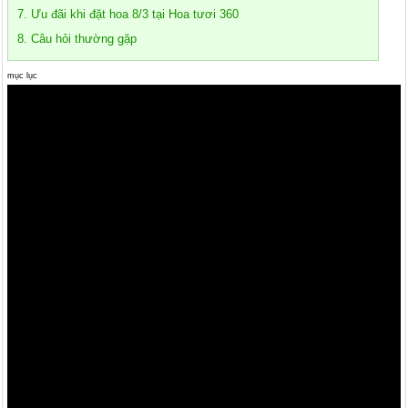
7. Ưu đãi khi đặt hoa 8/3 tại Hoa tươi 360
8. Câu hỏi thường gặp
mục lục