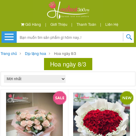
Giỏ Hàng
|
Giới Thiệu
|
Thanh Toán
|
Liên Hệ
Trang chủ
Dịp tặng hoa
Hoa ngày 8/3
Hoa ngày 8/3