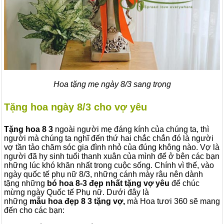
Hoa tặng mẹ ngày 8/3 sang trọng
Tặng hoa ngày 8/3 cho vợ yêu
Tặng hoa 8 3
ngoài người mẹ đáng kính của chúng ta, thì
người mà chúng ta nghĩ đến thứ hai chắc chắn đó là người
vợ tần tảo chăm sóc gia đình nhỏ của đúng không nào. Vợ là
người đã hy sinh tuổi thanh xuân của mình để ở bên các bạn
những lúc khó khăn nhất trong cuộc sống. Chính vì thế, vào
ngày quốc tế phụ nữ 8/3, những cánh mày râu nên dành
tặng những
bó hoa
8-3
đẹp nhất tặng vợ yêu
để chúc
mừng ngày Quốc tế Phụ nữ. Dưới đây là
những
mẫu hoa
đẹp 8 3 tặng vợ
,
mà Hoa tươi 360 sẽ mang
đến cho các bạn: