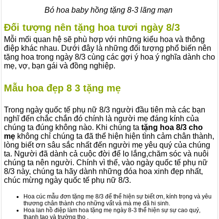
Bó hoa baby hồng tặng 8-3 lãng mạn
Đối tượng nên tặng hoa tươi ngày 8/3
Mỗi mối quan hệ sẽ phù hợp với những kiểu hoa và thông
điệp khác nhau. Dưới đây là những đối tượng phổ biến nên
tặng hoa trong ngày 8/3 cùng các gợi ý hoa ý nghĩa dành cho
mẹ, vợ, bạn gái và đồng nghiệp.
Mẫu hoa đẹp 8 3 tặng mẹ
Trong ngày quốc tế phụ nữ 8/3 người đầu tiên mà các bạn
nghĩ đến chắc chắn đó chính là người mẹ đáng kính của
chúng ta đúng không nào. Khi chúng ta
tặng hoa 8/3 cho
mẹ
không chỉ chúng ta đã thể hiện hiện tình cảm chân thành,
lòng biết ơn sâu sắc nhất đến người mẹ yêu quý của chúng
ta. Người đã dành cả cuộc đời để lo lắng,chăm sóc và nuôi
chúng ta nên người. Chính vì thế, vào ngày quốc tế phụ nữ
8/3 này, chúng ta hãy dành những đóa hoa xinh đẹp nhất,
chúc mừng ngày quốc tế phụ nữ 8/3.
Hoa cúc mẫu đơn tặng mẹ 8/3 để thể hiện sự biết ơn, kính trọng và yêu
thương chân thành cho những vất vả mà mẹ đã hi sinh.
Hoa lan hồ điệp làm hoa tặng mẹ ngày 8-3 thể hiện sự sự cao quý,
thanh tao và trường thọ .