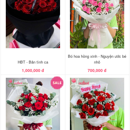
Bó hoa hồng xinh - Nguyện ước bé
HBT - Bản tình ca
nhỏ
1,000,000 đ
700,000 đ