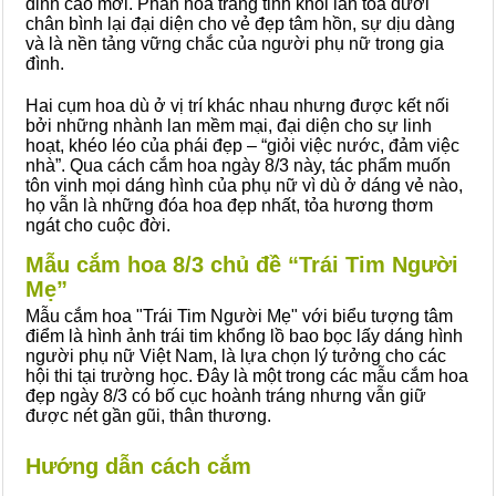
đỉnh cao mới. Phần hoa trắng tinh khôi lan tỏa dưới
chân bình lại đại diện cho vẻ đẹp tâm hồn, sự dịu dàng
và là nền tảng vững chắc của người phụ nữ trong gia
đình.
Hai cụm hoa dù ở vị trí khác nhau nhưng được kết nối
bởi những nhành lan mềm mại, đại diện cho sự linh
hoạt, khéo léo của phái đẹp – “giỏi việc nước, đảm việc
nhà”. Qua cách cắm hoa ngày 8/3 này, tác phẩm muốn
tôn vinh mọi dáng hình của phụ nữ vì dù ở dáng vẻ nào,
họ vẫn là những đóa hoa đẹp nhất, tỏa hương thơm
ngát cho cuộc đời.
Mẫu cắm hoa 8/3 chủ đề “Trái Tim Người
Mẹ”
Mẫu cắm hoa "Trái Tim Người Mẹ" với biểu tượng tâm
điểm là hình ảnh trái tim khổng lồ bao bọc lấy dáng hình
người phụ nữ Việt Nam, là lựa chọn lý tưởng cho các
hội thi tại trường học. Đây là một trong các mẫu cắm hoa
đẹp ngày 8/3 có bố cục hoành tráng nhưng vẫn giữ
được nét gần gũi, thân thương.
Hướng dẫn cách cắm