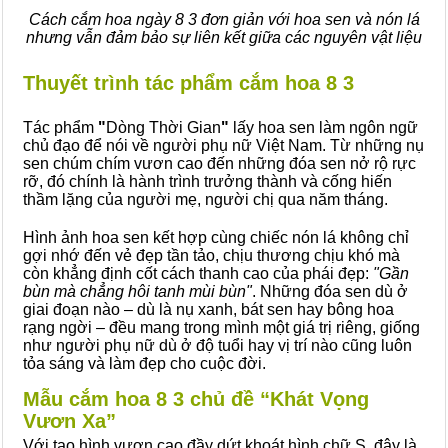
Cách cắm hoa ngày 8 3 đơn giản với hoa sen và nón lá
nhưng vẫn đảm bảo sự liên kết giữa các nguyên vật liệu
Thuyết trình tác phẩm cắm hoa 8 3
Tác phẩm
"
Dòng Thời Gian
"
lấy hoa sen làm ngôn ngữ
chủ đạo để nói về người phụ nữ Việt Nam. Từ những nụ
sen chúm chím vươn cao đến những đóa sen nở rộ rực
rỡ, đó chính là hành trình trưởng thành và cống hiến
thầm lặng của người mẹ, người chị qua năm tháng.
Hình ảnh hoa sen kết hợp cùng chiếc nón lá không chỉ
gợi nhớ đến vẻ đẹp tần tảo, chịu thương chịu khó mà
còn khẳng định cốt cách thanh cao của phái đẹp:
"Gần
bùn mà chẳng hôi tanh mùi bùn"
. Những đóa sen dù ở
giai đoạn nào – dù là nụ xanh, bát sen hay bông hoa
rạng ngời – đều mang trong mình một giá trị riêng, giống
như người phụ nữ dù ở độ tuổi hay vị trí nào cũng luôn
tỏa sáng và làm đẹp cho cuộc đời.
Mẫu cắm hoa 8 3 chủ đề “Khát Vọng
Vươn Xa”
Với tạo hình vươn cao đầy dứt khoát hình chữ S, đây là