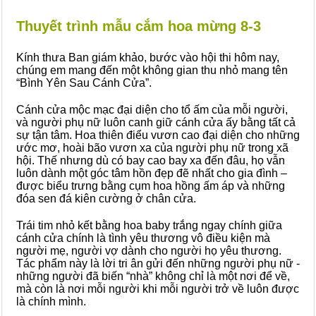
Thuyết trình mẫu cắm hoa mừng 8-3
Kính thưa Ban giám khảo, bước vào hội thi hôm nay,
chúng em mang đến một không gian thu nhỏ mang tên
“Bình Yên Sau Cánh Cửa”.
Cánh cửa mộc mạc đại diện cho tổ ấm của mỗi người,
và người phụ nữ luôn canh giữ cánh cửa ấy bằng tất cả
sự tận tâm. Hoa thiên điểu vươn cao đại diện cho những
ước mơ, hoài bão vươn xa của người phụ nữ trong xã
hội. Thế nhưng dù có bay cao bay xa đến đâu, họ vẫn
luôn dành một góc tâm hồn đẹp đẽ nhất cho gia đình –
được biểu trưng bằng cụm hoa hồng ấm áp và những
đóa sen đá kiên cường ở chân cửa.
Trái tim nhỏ kết bằng hoa baby trắng ngay chính giữa
cánh cửa chính là tình yêu thương vô điều kiện mà
người mẹ, người vợ dành cho người họ yêu thương.
Tác phẩm này là lời tri ân gửi đến những người phụ nữ -
những người đã biến “nhà” không chỉ là một nơi để về,
mà còn là nơi mỗi người khi mỗi người trở về luôn được
là chính mình.