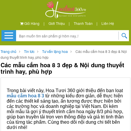
Giỏ Hàng
|
Giới Thiệu
|
Thanh Toán
|
Liên Hệ
Trang chủ
Tin tức
Tư vấn tặng hoa
Các mẫu cắm hoa 8 3 đẹp & Nội
dung thuyết trình hay, phù hợp
Các mẫu cắm hoa 8 3 đẹp & Nội dung thuyết
trình hay, phù hợp
Trong bài viết này, Hoa Tươi 360 giới thiệu đến bạn loạt
mẫu cắm hoa 8 3
từ những kiểu đơn giản, dễ thực hiện
đến các thiết kế sáng tạo, ấn tượng được thực hiện bởi
các trường học và doanh nghiệp tại Việt Nam. Đi kèm
mỗi mẫu là gợi ý thuyết trình cắm hoa ngày 8/3 phù hợp,
giúp bạn truyền tải trọn vẹn thông điệp và giá trị tinh thần
của từng tác phẩm. Cùng theo dõi nội dung chi tiết bên
dưới nhé!