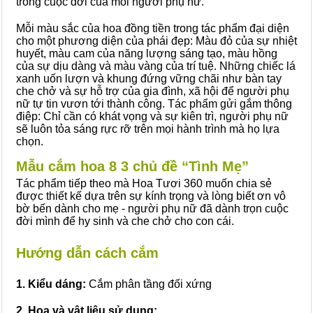
trong cuộc đời của mỗi người phụ nữ.
Mỗi màu sắc của hoa đồng tiền trong tác phẩm đại diện
cho một phương diện của phái đẹp: Màu đỏ của sự nhiệt
huyết, màu cam của năng lượng sáng tạo, màu hồng
của sự dịu dàng và màu vàng của trí tuệ. Những chiếc lá
xanh uốn lượn và khung đứng vững chãi như bàn tay
che chở và sự hỗ trợ của gia đình, xã hội để người phụ
nữ tự tin vươn tới thành công. Tác phẩm gửi gắm thông
điệp: Chỉ cần có khát vọng và sự kiên trì, người phụ nữ
sẽ luôn tỏa sáng rực rỡ trên mọi hành trình mà họ lựa
chọn.
Mẫu cắm hoa 8 3 chủ đề “Tình Mẹ”
Tác phẩm tiếp theo mà Hoa Tươi 360 muốn chia sẻ
được thiết kế dựa trên sự kính trọng và lòng biết ơn vô
bờ bến dành cho mẹ - người phụ nữ đã dành trọn cuộc
đời mình để hy sinh và che chở cho con cái.
Hướng dẫn cách cắm
1. Kiểu dáng:
Cắm phân tầng đối xứng
2. Hoa và vật liệu sử dụng: