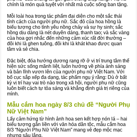
chính là món quà tuyệt vời nhất mà cuộc sống ban tặng.
Mỗi loài hoa trong tác phẩm đại diện cho một sắc thái
tính cách của người phụ nữ. Sắc đỏ của hoa hồng là
biểu tượng cho tình yêu nồng cháy và sự hy sinh; sắc
hồng dịu dàng là nét duyên dáng, thanh tao; và sắc vàng
của hoa gợi nhắc đến những cảm xúc rất đời thường –
đôi khi là ghen tuông, đôi khi là khát khao được quan
tâm và sẻ chia.
Đặc biệt, đóa hướng dương rạng rỡ ở vị trí trung tâm thể
hiện sức sống mãnh liệt, luôn hướng về phía ánh sáng
và bản lĩnh vươn lên của người phụ nữ Việt Nam. Với
bố cục sắp xếp đa dạng, tác phẩm ngụ ý rằng: Dù ở bất
kỳ vị trí hay vai trò nào trong xã hội, người phụ nữ cũng
luôn biết cách tự tỏa sáng và khẳng định giá trị riêng của
mình.
Mẫu cắm hoa ngày 8/3 chủ đề “Người Phụ
Nữ Việt Nam”
Lấy cảm hứng từ hình ảnh hoa sen kết hợp nón lá – hai
biểu tượng gắn liền với văn hóa dân tộc, mẫu cắm hoa
8/3 “Người Phụ Nữ Việt Nam” mang vẻ đẹp mộc mạc
nhưng sâu lắng.