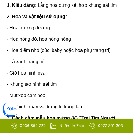
1. Kiểu dáng:
Lẵng hoa đứng kết hợp khung trái tim
2. Hoa và vật liệu sử dụng:
- Hoa hướng dương
- Hoa hồng đỏ, hoa hồng hồng
- Hoa điểm nhỏ (cúc, baby hoặc hoa phụ trang trí)
- Lá xanh trang trí
- Giỏ hoa hình oval
- Khung tạo hình trái tim
- Mút xốp cắm hoa
- Mô hình nhân vật trang trí trung tâm
3. Cách cắm mẫu hoa mừng 8/3 “Trái Tim Người
Mẹ”:
0936 652 727
Nhắn tin Zalo
0977 301 303