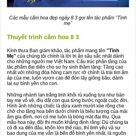
Các mẫu cắm hoa đẹp ngày 8 3 gọi tên tác phẩm "Tình
mẹ"
Thuyết trình cắm hoa 8 3
Kính thưa Ban giám khảo, tác phẩm mang tên
"Tình
Mẹ"
của chúng tôi chính là lời tri ân sâu sắc nhất dành
cho những người mẹ Việt Nam. Cấu trúc phân tầng của
tác phẩm đại diện cho sự hy sinh thầm lặng: Tầng cao
nhất với những đóa hồng cam rực rỡ chính là trái tim ấm
áp của mẹ, luôn vươn cao để đón lấy giông bão, dành
lại sự bình yên cho con.
Những nhành lan trắng tinh khôi rủ xuống tựa như bàn
tay mẹ vỗ về, dìu dắt con qua từng bước ngoặt cuộc đời.
Hình ảnh những chiếc lá dừa xanh mướt xòe rộng che
chở cho tầng hoa bên dưới chính là biểu tượng của mái
ấm gia đình, nơi có mẹ luôn là bóng mát đại thụ. Qua
mẫu hoa này, đội thi muốn khẳng định rằng: Dù chúng ta
có đi xa đến đâu, khôn lớn thế nào, thì tình yêu và sự
bao dung của mẹ vẫn là bến đỗ bình yên nhất, là nguồn