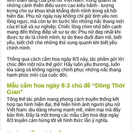
sinh thầm lặng của phụ nữ Việt Nam. Xung quanh là
những cành thiên điểu vươn cao kiêu hãnh - tượng
trưng cho sự khao khát khẳng định mình trong xã hội
hiện đại. Phụ nữ ngày nay không chỉ giữ tình yêu nơi
lồng ngực, mà còn tự tin bước lên những nấc thang mới
của trí tuệ và sự nghiệp. Chiếc lồng chim nhỏ bên cạnh
mang đến thông điệp về sự tự do: Phụ nữ đẹp nhất khi
được tự do là chính mình, tự do theo đuổi đam mê, biết
yêu, biết chở che những thứ xung quanh khi biết yêu
chính mình.
Thông qua cách cắm hoa ngày 8/3 này, tác phẩm gửi lời
chúc đến một nửa thế giới: Hãy luôn yêu thương, luôn
tỏa sáng và không ngừng chinh phục những nấc thang
hạnh phúc mới của cuộc đời.
Mẫu cắm hoa ngày 8-3 chủ đề “Dòng Thời
Gian”
Tổng thể tác phẩm mang phong cách truyền thống kết
hợp tạo hình hiện đại, thể hiện hình ảnh người phụ nữ
Việt Nam: dịu dàng nhưng mạnh mẽ, mềm mại mà đầy
bản lĩnh. Đây là một trong các mẫu cắm hoa đẹp ngày
8/3 truyền cảm hứng tốt về hình thức lẫn ý nghĩa.