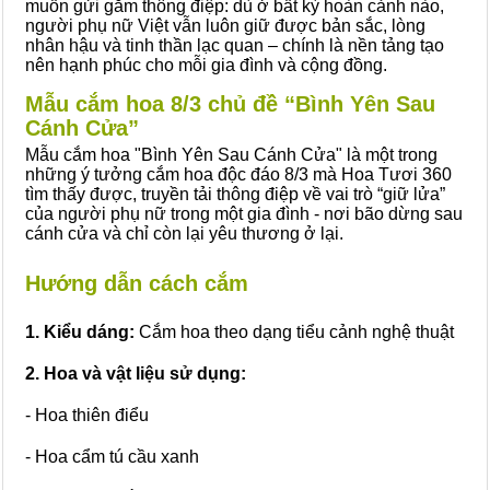
muốn gửi gắm thông điệp: dù ở bất kỳ hoàn cảnh nào,
người phụ nữ Việt vẫn luôn giữ được bản sắc, lòng
nhân hậu và tinh thần lạc quan – chính là nền tảng tạo
nên hạnh phúc cho mỗi gia đình và cộng đồng.
Mẫu cắm hoa 8/3 chủ đề “Bình Yên Sau
Cánh Cửa”
Mẫu cắm hoa "Bình Yên Sau Cánh Cửa" là một trong
những ý tưởng cắm hoa độc đáo 8/3 mà Hoa Tươi 360
tìm thấy được, truyền tải thông điệp về vai trò “giữ lửa”
của người phụ nữ trong một gia đình - nơi bão dừng sau
cánh cửa và chỉ còn lại yêu thương ở lại.
Hướng dẫn cách cắm
1. Kiểu dáng:
Cắm hoa theo dạng tiểu cảnh nghệ thuật
2. Hoa và vật liệu sử dụng:
- Hoa thiên điểu
- Hoa cẩm tú cầu xanh