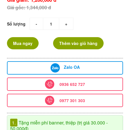
Giá gốc: 1,344,000 đ
Số lượng
-
+
Mua ngay
Thêm vào giỏ hàng
Zalo OA
0936 652 727
0977 301 303
1.
Tặng miễn phí banner, thiệp (trị giá 30.000 -
50.000đ)