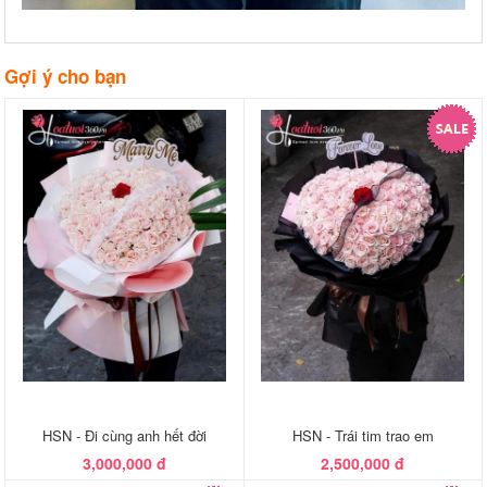
Gợi ý cho bạn
HSN - Đi cùng anh hết đời
HSN - Trái tim trao em
3,000,000 đ
2,500,000 đ