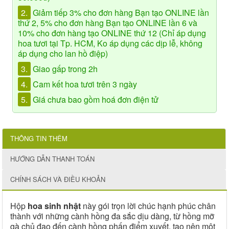
2.
Giảm tiếp 3% cho đơn hàng Bạn tạo ONLINE lần
thứ 2, 5% cho đơn hàng Bạn tạo ONLINE lần 6 và
10% cho đơn hàng tạo ONLINE thứ 12 (Chỉ áp dụng
hoa tươi tại Tp. HCM, Ko áp dụng các dịp lễ, không
áp dụng cho lan hồ điệp)
3.
Giao gấp trong 2h
4.
Cam kết hoa tươi trên 3 ngày
5.
Giá chưa bao gồm hoá đơn điện tử
THÔNG TIN THÊM
HƯỚNG DẪN THANH TOÁN
CHÍNH SÁCH VÀ ĐIỀU KHOẢN
Hộp
hoa sinh nhật
này gói trọn lời chúc hạnh phúc chân
thành với những cành hồng đa sắc dịu dàng, từ hồng mỡ
gà chủ đạo đến cành hồng phấn điểm xuyết, tạo nên một