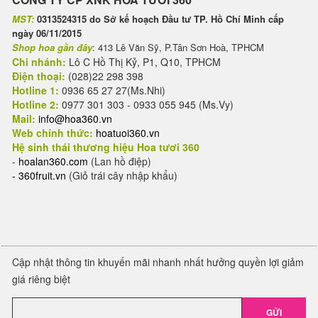
MST:
0313524315 do Sở kế hoạch Đầu tư TP. Hồ Chí Minh cấp
ngày 06/11/2015
Shop hoa gần đây
: 413 Lê Văn Sỹ, P.Tân Sơn Hoà, TPHCM
Chi nhánh:
Lô C Hồ Thị Kỷ, P1, Q10, TPHCM
Điện thoại:
(028)22 298 398
Hotline 1:
0936 65 27 27(Ms.Nhi)
Hotline 2:
0977 301 303 - 0933 055 945 (Ms.Vy)
Mail:
info@hoa360.vn
Web chính thức:
hoatuoi360.vn
Hệ sinh thái thương hiệu Hoa tươi 360
-
hoalan360.com
(Lan hồ điệp)
-
360fruit.vn
(Giỏ trái cây nhập khẩu)
Cập nhật thông tin khuyến mãi nhanh nhất hưởng quyền lợi giảm
giá riêng biệt
GỬI