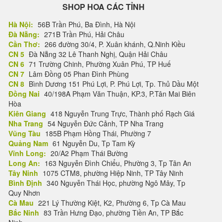
SHOP HOA CÁC TỈNH
Hà Nội:
56B Trần Phú, Ba Đình, Hà Nội
Đà Nẵng:
271B Trần Phú, Hải Châu
Cần Thơ:
266 đường 30/4, P. Xuân khánh, Q.Ninh Kiều
CN 5
Đà Nẵng 32 Lê Thanh Nghị, Quận Hải Châu
CN 6
71 Trường Chinh, Phường Xuân Phú, TP Huế
CN 7
Lâm Đồng 05 Phan Đình Phùng
CN 8
Bình Dương 151 Phú Lợi, P. Phú Lợi, Tp. Thủ Dầu Một
Đồng Nai
40/198A Phạm Văn Thuận, KP.3, P.Tân Mai Biên
Hòa
Kiên Giang
418 Nguyễn Trung Trực, Thành phố Rạch Giá
Nha Trang
54 Nguyễn Đức Cảnh, TP Nha Trang
Vũng Tàu
185B Phạm Hồng Thái, Phường 7
Quảng Nam
61 Nguyễn Du, Tp Tam Kỳ
Vĩnh Long:
20/A2 Phạm Thái Bường
Long An:
163 Nguyễn Đình Chiểu, Phường 3, Tp Tân An
Tây Ninh
1075 CTM8, phường Hiệp Ninh, TP Tây Ninh
Bình Định
340 Nguyễn Thái Học, phường Ngô Mây, Tp
Quy Nhơn
Cà Mau
221 Lý Thường Kiệt, K2, Phường 6, Tp Cà Mau
Bắc Ninh
83 Trần Hưng Đạo, phường Tiền An, TP Bắc