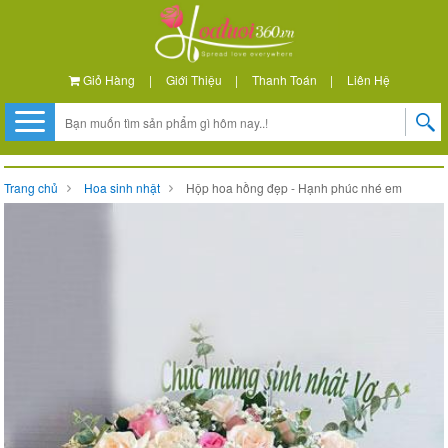
Giỏ Hàng
|
Giới Thiệu
|
Thanh Toán
|
Liên Hệ
Trang chủ
Hoa sinh nhật
Hộp hoa hồng đẹp - Hạnh phúc nhé em