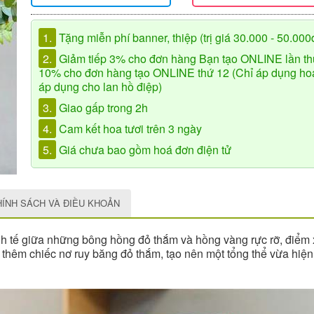
1.
Tặng miễn phí banner, thiệp (trị giá 30.000 - 50.000
2.
Giảm tiếp 3% cho đơn hàng Bạn tạo ONLINE lần th
10% cho đơn hàng tạo ONLINE thứ 12 (Chỉ áp dụng hoa 
áp dụng cho lan hồ điệp)
3.
Giao gấp trong 2h
4.
Cam kết hoa tươi trên 3 ngày
5.
Giá chưa bao gồm hoá đơn điện tử
HÍNH SÁCH VÀ ĐIỀU KHOẢN
nh tế giữa những bông hồng đỏ thắm và hồng vàng rực rỡ, điểm x
rí thêm chiếc nơ ruy băng đỏ thắm, tạo nên một tổng thể vừa hiệ