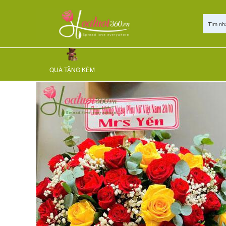
Tìm nh
HOA SINH NHẬT
HOA TƯƠI ƯU ĐÃI 30%
HOA KHAI TRƯƠ
Trang chủ
Hoa chúc mừng
Hoa 20-11 - Lẵng hoa tone vàng 
QUÀ TẶNG KÈM
rực rỡ