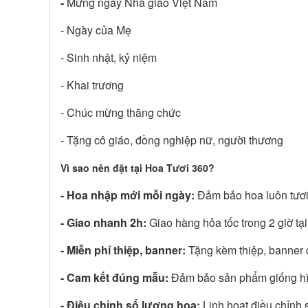
-
Mừng ngày Nhà giáo Việt Nam
- Ngày của Mẹ
- Sinh nhật, kỷ niệm
- Khai trương
- Chúc mừng thăng chức
- Tặng cô giáo, đồng nghiệp nữ, người thương
Vì sao nên đặt tại Hoa Tươi 360?
-
Hoa nhập mới mỗi ngày:
Đảm bảo hoa luôn tươi,
- Giao nhanh 2h:
Giao hàng hỏa tốc trong 2 giờ tạ
- Miễn phí thiệp, banner:
Tặng kèm thiệp, banner c
- Cam kết đúng mẫu:
Đảm bảo sản phẩm giống hìn
- Điều chỉnh số lượng hoa:
Linh hoạt điều chỉnh 