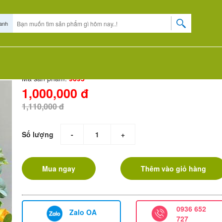
anh
NG
HOA CHIA BUỒN
HOA CHÚC MỪNG
HOA BÓ
KIỂU DÁNG
HOA 20-11 - LẴNG HOA TONE VÀNG ĐỎ RỰC RỠ
đỏ
Mã sản phẩm:
9695
1,000,000 đ
1,110,000 đ
Số lượng
-
+
Mua ngay
Thêm vào giỏ hàng
0936 652
Zalo OA
727