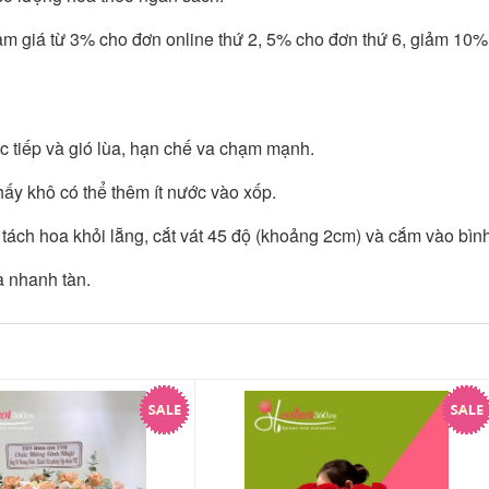
giảm giá từ 3% cho đơn online thứ 2, 5% cho đơn thứ 6, giảm 10%
ực tiếp và gió lùa, hạn chế va chạm mạnh.
ấy khô có thể thêm ít nước vào xốp.
tách hoa khỏi lẵng, cắt vát 45 độ (khoảng 2cm) và cắm vào bì
oa nhanh tàn.