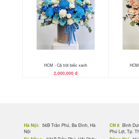
HCM - Cả trời biếc xanh
HCM 
2,000,000 đ
Hà Nội:
56B Trần Phú, Ba Đình, Hà
CN 8
Bình Dươ
Nội
Phú Lợi, Tp. 