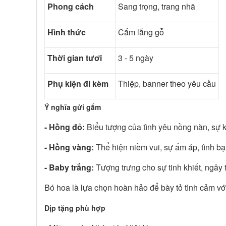
Phong cách
Sang trọng, trang nhã
Hình thức
Cắm lẵng gỗ
Thời gian tươi
3 - 5 ngày
Phụ kiện đi kèm
Thiệp, banner theo yêu cầu
Ý nghĩa gửi gắm
-
Hồng đỏ:
Biểu tượng của tình yêu nồng nàn, sự kí
- Hồng vàng:
Thể hiện niềm vui, sự ấm áp, tình bạn
- Baby trắng:
Tượng trưng cho sự tinh khiết, ngây t
Bó hoa là lựa chọn hoàn hảo để bày tỏ tình cảm vớ
Dịp tặng phù hợp