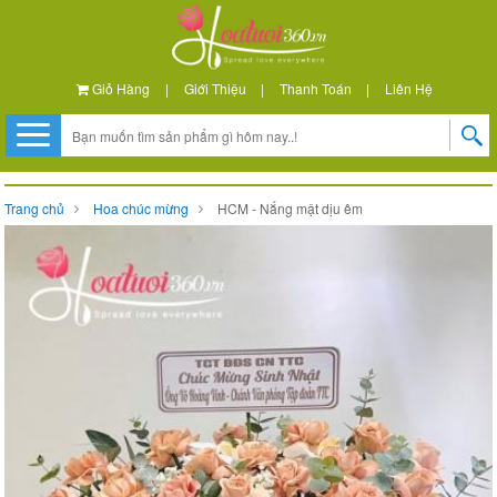
Giỏ Hàng
|
Giới Thiệu
|
Thanh Toán
|
Liên Hệ
Trang chủ
Hoa chúc mừng
HCM - Nắng mật dịu êm