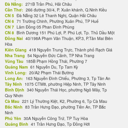
Đà Nẵng:
271B Trần Phú, Hải Châu
Cần Thơ:
266 đường 30/4, P. Xuân khánh, Q.Ninh Kiều
CN 5
Đà Nẵng 32 Lê Thanh Nghị, Quận Hải Châu
CN 6
71 Trường Chinh, Phường Xuân Phú, TP Huế
CN 7
Lâm Đồng 05 Phan Đình Phùng
CN 8
Bình Dương 151 Phú Lợi, P. Phú Lợi, Tp. Thủ Dầu Một
Đồng Nai
40/198A Phạm Văn Thuận, KP.3, P.Tân Mai Biên
Hòa
Kiên Giang
418 Nguyễn Trung Trực, Thành phố Rạch Giá
Nha Trang
54 Nguyễn Đức Cảnh, TP Nha Trang
Vũng Tàu
185B Phạm Hồng Thái, Phường 7
Quảng Nam
61 Nguyễn Du, Tp Tam Kỳ
Vĩnh Long:
20/A2 Phạm Thái Bường
Long An:
163 Nguyễn Đình Chiểu, Phường 3, Tp Tân An
Tây Ninh
1075 CTM8, phường Hiệp Ninh, TP Tây Ninh
Bình Định
340 Nguyễn Thái Học, phường Ngô Mây, Tp
Quy Nhơn
Cà Mau
221 Lý Thường Kiệt, K2, Phường 6, Tp Cà Mau
Bắc Ninh
83 Trần Hưng Đạo, phường Tiền An, TP Bắc
Ninh
Phú Yên
30A Nguyễn Công Trứ, TP Tuy Hòa
Quảng Bình
41 Trần Hưng Đạo, Tp Đồng Hới