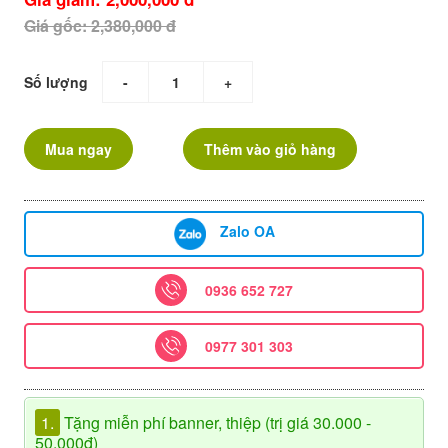
Giá gốc: 2,380,000 đ
Số lượng
-
+
Mua ngay
Thêm vào giỏ hàng
Zalo OA
0936 652 727
0977 301 303
1.
Tặng miễn phí banner, thiệp (trị giá 30.000 -
50.000đ)