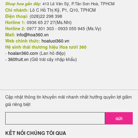
Shop hoa gần đây
: 413 Lê Văn Sỹ, P.Tân Sơn Hoà, TPHCM
Chi nhánh:
Lô C Hồ Thị Kỷ, P1, Q10, TPHCM
Điện thoại:
(028)22 298 398
Hotline 1:
0936 65 27 27(Ms.Nhi)
Hotline 2:
0977 301 303 - 0933 055 945 (Ms.Vy)
Mail:
info@hoa360.vn
Web chính thức:
hoatuoi360.vn
Hệ sinh thái thương hiệu Hoa tươi 360
-
hoalan360.com
(Lan hồ điệp)
-
360fruit.vn
(Giỏ trái cây nhập khẩu)
Cập nhật thông tin khuyến mãi nhanh nhất hưởng quyền lợi giảm
giá riêng biệt
GỬI
KẾT NỐI CHÚNG TÔI QUA