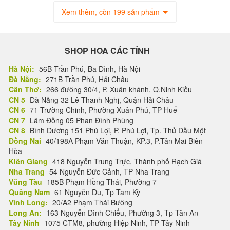
Xem thêm, còn 199 sản phẩm
SHOP HOA CÁC TỈNH
Hà Nội:
56B Trần Phú, Ba Đình, Hà Nội
Đà Nẵng:
271B Trần Phú, Hải Châu
Cần Thơ:
266 đường 30/4, P. Xuân khánh, Q.Ninh Kiều
CN 5
Đà Nẵng 32 Lê Thanh Nghị, Quận Hải Châu
CN 6
71 Trường Chinh, Phường Xuân Phú, TP Huế
CN 7
Lâm Đồng 05 Phan Đình Phùng
CN 8
Bình Dương 151 Phú Lợi, P. Phú Lợi, Tp. Thủ Dầu Một
Đồng Nai
40/198A Phạm Văn Thuận, KP.3, P.Tân Mai Biên
Hòa
Kiên Giang
418 Nguyễn Trung Trực, Thành phố Rạch Giá
Nha Trang
54 Nguyễn Đức Cảnh, TP Nha Trang
Vũng Tàu
185B Phạm Hồng Thái, Phường 7
Quảng Nam
61 Nguyễn Du, Tp Tam Kỳ
Vĩnh Long:
20/A2 Phạm Thái Bường
Long An:
163 Nguyễn Đình Chiểu, Phường 3, Tp Tân An
Tây Ninh
1075 CTM8, phường Hiệp Ninh, TP Tây Ninh