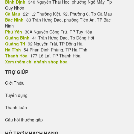
Bình Định
340 Nguyễn Thái Học, phường Ngô Mây, Tp
Quy Nhơn
Cà Mau
221 Lý Thường Kiệt, K2, Phường 6, Tp Cà Mau
Bắc Ninh
83 Trần Hưng Đạo, phường Tiền An, TP Bắc
Ninh
Phú Yên
30A Nguyễn Công Trứ, TP Tuy Hòa
Quảng Bình
41 Trần Hưng Đạo, Tp Đồng Hới
Quảng Trị
92 Nguyễn Trãi, TP Đông Hà
Hà Tĩnh
54 Phan Đình Phùng, TP Hà Tĩnh
Thanh Hóa
177 Lê Lai, TP Thanh Hóa
Xem thêm chi nhánh shop hoa
TRỢ GIÚP
Giới Thiệu
Tuyển dụng
Thanh toán
Câu hỏi thường gặp
HỖ TRỢ KHÁCH HÀNG