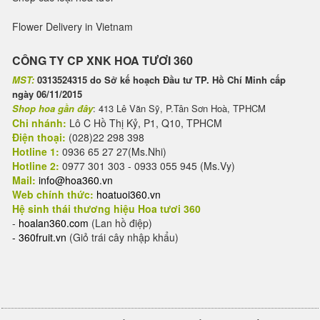
Flower Delivery in Vietnam
CÔNG TY CP XNK HOA TƯƠI 360
MST:
0313524315 do Sở kế hoạch Đầu tư TP. Hồ Chí Minh cấp
ngày 06/11/2015
Shop hoa gần đây
: 413 Lê Văn Sỹ, P.Tân Sơn Hoà, TPHCM
Chi nhánh:
Lô C Hồ Thị Kỷ, P1, Q10, TPHCM
Điện thoại:
(028)22 298 398
Hotline 1:
0936 65 27 27(Ms.Nhi)
Hotline 2:
0977 301 303 - 0933 055 945 (Ms.Vy)
Mail:
info@hoa360.vn
Web chính thức:
hoatuoi360.vn
Hệ sinh thái thương hiệu Hoa tươi 360
-
hoalan360.com
(Lan hồ điệp)
-
360fruit.vn
(Giỏ trái cây nhập khẩu)