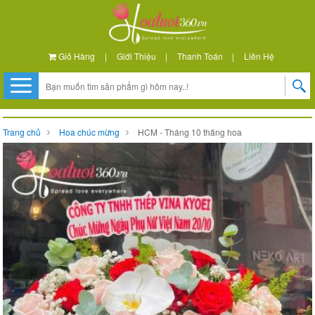
Giỏ Hàng
|
Giới Thiệu
|
Thanh Toán
|
Liên Hệ
Trang chủ
Hoa chúc mừng
HCM - Tháng 10 thăng hoa