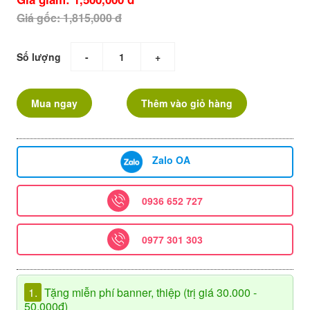
Giá gốc: 1,815,000 đ
Số lượng
-
+
Mua ngay
Thêm vào giỏ hàng
Zalo OA
0936 652 727
0977 301 303
1.
Tặng miễn phí banner, thiệp (trị giá 30.000 -
50.000đ)