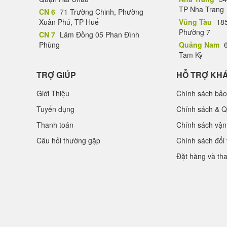
TP Nha Trang
CN 6
71 Trường Chinh, Phường
Xuân Phú, TP Huế
Vũng Tàu
185
Phường 7
CN 7
Lâm Đồng 05 Phan Đình
Phùng
Quảng Nam
6
Tam Kỳ
TRỢ GIÚP
HỖ TRỢ KH
Giới Thiệu
Chính sách bảo
Tuyển dụng
Chính sách & Q
Thanh toán
Chính sách vận
Câu hỏi thường gặp
Chính sách đổi 
Đặt hàng và th