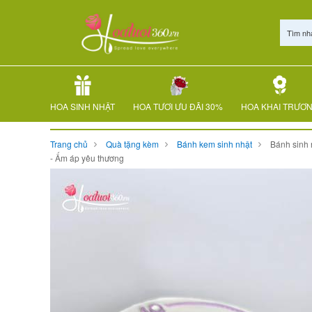
Tìm nh
HOA SINH NHẬT
HOA TƯƠI ƯU ĐÃI 30%
HOA KHAI TRƯƠ
Trang chủ
Quà tặng kèm
Bánh kem sinh nhật
Bánh sinh 
- Ấm áp yêu thương