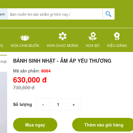
anh
NG
HOA CHIA BUỒN
HOA CHÚC MỪNG
HOA BÓ
KIỂU DÁNG
BÁNH SINH NHẬT - ẤM ÁP YÊU THƯƠNG
nhật
Mã sản phẩm:
8064
630,000 đ
730,800 đ
Số lượng
-
+
Mua ngay
Thêm vào giỏ hàng