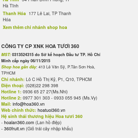
Hà Tĩnh
Thanh Hóa
177 Lê Lai, TP Thanh
Hóa
Xem thêm chi nhánh shop hoa
CÔNG TY CP XNK HOA TƯƠI 360
MST:
0313524315 do Sở kế hoạch Đầu tư TP. Hồ Chí
Minh cấp ngày 06/11/2015
Shop hoa gần đây
: 413 Lê Văn Sỹ, P.Tân Sơn Hoà,
TPHCM
Chi nhánh:
Lô C Hồ Thị Kỷ, P1, Q10, TPHCM
Điện thoại:
(028)22 298 398
Hotline 1:
0936 65 27 27(Ms.Nhi)
Hotline 2:
0977 301 303 - 0933 055 945 (Ms.Vy)
Mail:
info@hoa360.vn
Web chính thức:
hoatuoi360.vn
Hệ sinh thái thương hiệu Hoa tươi 360
-
hoalan360.com
(Lan hồ điệp)
-
360fruit.vn
(Giỏ trái cây nhập khẩu)