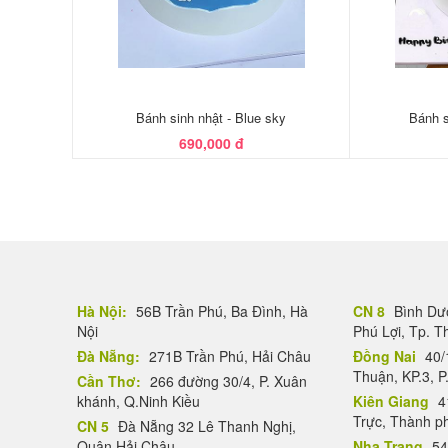
Bánh sinh nhật - Blue sky
Bánh s
690,000 đ
Hà Nội:
56B Trần Phú, Ba Đình, Hà
CN 8
Bình Dươ
Nội
Phú Lợi, Tp. 
Đà Nẵng:
271B Trần Phú, Hải Châu
Đồng Nai
40/
Thuận, KP.3, P
Cần Thơ:
266 đường 30/4, P. Xuân
khánh, Q.Ninh Kiều
Kiên Giang
4
Trực, Thành p
CN 5
Đà Nẵng 32 Lê Thanh Nghị,
Quận Hải Châu
Nha Trang
54