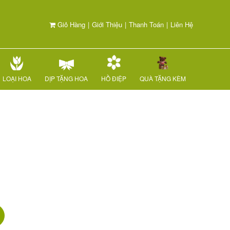
Giỏ Hàng
|
Giới Thiệu
|
Thanh Toán
|
Liên Hệ
LOẠI HOA
DỊP TẶNG HOA
HỒ ĐIỆP
QUÀ TẶNG KÈM