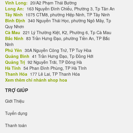
Vĩnh Long:
20/A2 Phạm Thái Bường
Long An:
163 Nguyễn Đình Chiểu, Phường 3, Tp Tân An
Tây Ninh
1075 CTM8, phường Hiệp Ninh, TP Tây Ninh
Bình Định
340 Nguyễn Thái Học, phường Ngô Mây, Tp
Quy Nhơn
Cà Mau
221 Lý Thường Kiệt, K2, Phường 6, Tp Cà Mau
Bắc Ninh
83 Trần Hưng Đạo, phường Tiền An, TP Bắc
Ninh
Phú Yên
30A Nguyễn Công Trứ, TP Tuy Hòa
Quảng Bình
41 Trần Hưng Đạo, Tp Đồng Hới
Quảng Trị
92 Nguyễn Trãi, TP Đông Hà
Hà Tĩnh
54 Phan Đình Phùng, TP Hà Tĩnh
Thanh Hóa
177 Lê Lai, TP Thanh Hóa
Xem thêm chi nhánh shop hoa
TRỢ GIÚP
Giới Thiệu
Tuyển dụng
Thanh toán