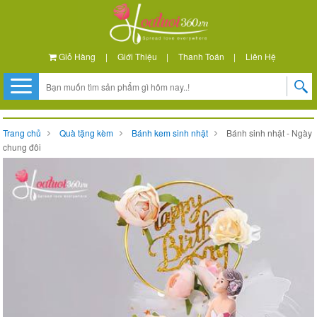
Giỏ Hàng
|
Giới Thiệu
|
Thanh Toán
|
Liên Hệ
Trang chủ
Quà tặng kèm
Bánh kem sinh nhật
Bánh sinh nhật - Ngày
chung đôi