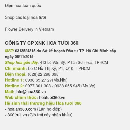
Điện hoa toàn quốc
Shop các loại hoa tươi
Flower Delivery in Vietnam
CÔNG TY CP XNK HOA TƯƠI 360
MST:
0313524315 do Sở kế hoạch Đầu tư TP. Hồ Chí Minh cấp
ngày 06/11/2015
Shop hoa gần đây
: 413 Lê Văn Sỹ, P.Tân Sơn Hoà, TPHCM
Chi nhánh:
Lô C Hồ Thị Kỷ, P1, Q10, TPHCM
Điện thoại:
(028)22 298 398
Hotline 1:
0936 65 27 27(Ms.Nhi)
Hotline 2:
0977 301 303 - 0933 055 945 (Ms.Vy)
Mail:
info@hoa360.vn
Web chính thức:
hoatuoi360.vn
Hệ sinh thái thương hiệu Hoa tươi 360
-
hoalan360.com
(Lan hồ điệp)
-
360fruit.vn
(Giỏ trái cây nhập khẩu)