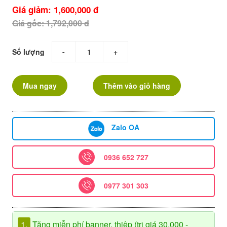
Giá giảm: 1,600,000 đ
Giá gốc: 1,792,000 đ
Số lượng
-
+
Mua ngay
Thêm vào giỏ hàng
Zalo OA
0936 652 727
0977 301 303
1.
Tặng miễn phí banner, thiệp (trị giá 30.000 -