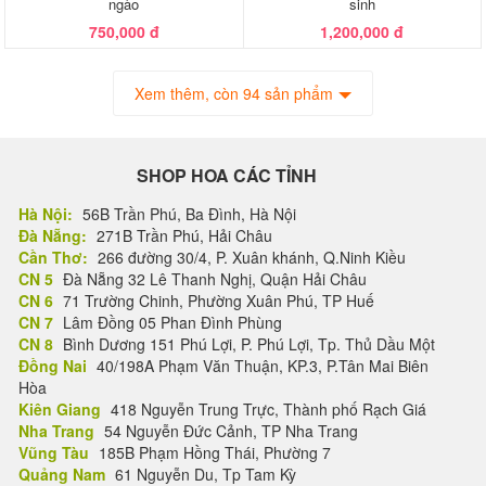
ngào
sinh
750,000 đ
1,200,000 đ
Xem thêm, còn 94 sản phẩm
SHOP HOA CÁC TỈNH
Hà Nội:
56B Trần Phú, Ba Đình, Hà Nội
Đà Nẵng:
271B Trần Phú, Hải Châu
Cần Thơ:
266 đường 30/4, P. Xuân khánh, Q.Ninh Kiều
CN 5
Đà Nẵng 32 Lê Thanh Nghị, Quận Hải Châu
CN 6
71 Trường Chinh, Phường Xuân Phú, TP Huế
CN 7
Lâm Đồng 05 Phan Đình Phùng
CN 8
Bình Dương 151 Phú Lợi, P. Phú Lợi, Tp. Thủ Dầu Một
Đồng Nai
40/198A Phạm Văn Thuận, KP.3, P.Tân Mai Biên
Hòa
Kiên Giang
418 Nguyễn Trung Trực, Thành phố Rạch Giá
Nha Trang
54 Nguyễn Đức Cảnh, TP Nha Trang
Vũng Tàu
185B Phạm Hồng Thái, Phường 7
Quảng Nam
61 Nguyễn Du, Tp Tam Kỳ