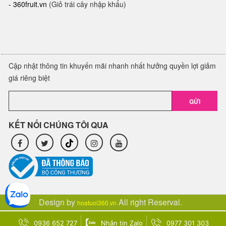
-
360fruit.vn
(Giỏ trái cây nhập khẩu)
Cập nhật thông tin khuyến mãi nhanh nhất hưởng quyền lợi giảm
giá riêng biệt
GỬI
KẾT NỐI CHÚNG TÔI QUA
Design by
All right Reserval.
hoatuoi360.vn
0936 652 727
Nhắn tin Zalo
0977 301 303