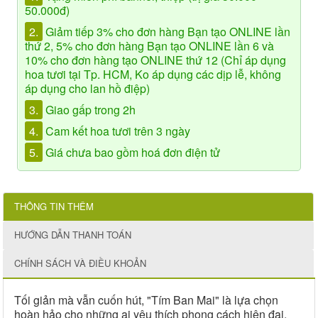
50.000đ)
2.
Giảm tiếp 3% cho đơn hàng Bạn tạo ONLINE lần
thứ 2, 5% cho đơn hàng Bạn tạo ONLINE lần 6 và
10% cho đơn hàng tạo ONLINE thứ 12 (Chỉ áp dụng
hoa tươi tại Tp. HCM, Ko áp dụng các dịp lễ, không
áp dụng cho lan hồ điệp)
3.
Giao gấp trong 2h
4.
Cam kết hoa tươi trên 3 ngày
5.
Giá chưa bao gồm hoá đơn điện tử
THÔNG TIN THÊM
HƯỚNG DẪN THANH TOÁN
CHÍNH SÁCH VÀ ĐIỀU KHOẢN
Tối giản mà vẫn cuốn hút, "Tím Ban Mai" là lựa chọn
hoàn hảo cho những ai yêu thích phong cách hiện đại.