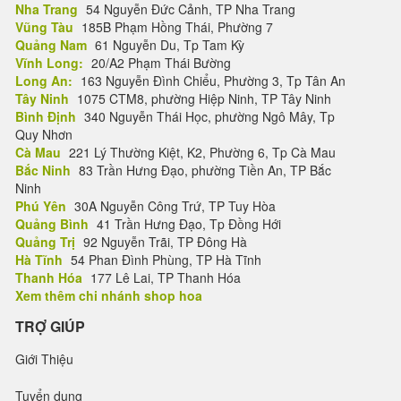
Nha Trang
54 Nguyễn Đức Cảnh, TP Nha Trang
Vũng Tàu
185B Phạm Hồng Thái, Phường 7
Quảng Nam
61 Nguyễn Du, Tp Tam Kỳ
Vĩnh Long:
20/A2 Phạm Thái Bường
Long An:
163 Nguyễn Đình Chiểu, Phường 3, Tp Tân An
Tây Ninh
1075 CTM8, phường Hiệp Ninh, TP Tây Ninh
Bình Định
340 Nguyễn Thái Học, phường Ngô Mây, Tp
Quy Nhơn
Cà Mau
221 Lý Thường Kiệt, K2, Phường 6, Tp Cà Mau
Bắc Ninh
83 Trần Hưng Đạo, phường Tiền An, TP Bắc
Ninh
Phú Yên
30A Nguyễn Công Trứ, TP Tuy Hòa
Quảng Bình
41 Trần Hưng Đạo, Tp Đồng Hới
Quảng Trị
92 Nguyễn Trãi, TP Đông Hà
Hà Tĩnh
54 Phan Đình Phùng, TP Hà Tĩnh
Thanh Hóa
177 Lê Lai, TP Thanh Hóa
Xem thêm chi nhánh shop hoa
TRỢ GIÚP
Giới Thiệu
Tuyển dụng