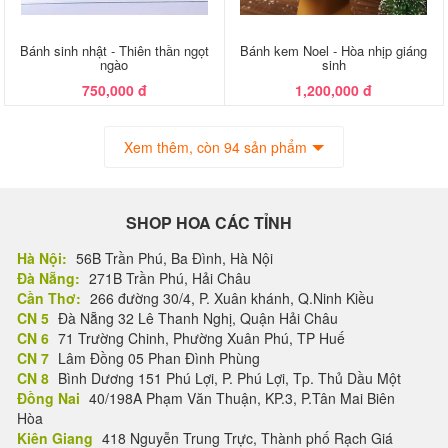
Bánh sinh nhật - Thiên thần ngọt
Bánh kem Noel - Hòa nhịp giáng
ngào
sinh
750,000 đ
1,200,000 đ
Xem thêm, còn 94 sản phẩm
SHOP HOA CÁC TỈNH
Hà Nội:
56B Trần Phú, Ba Đình, Hà Nội
Đà Nẵng:
271B Trần Phú, Hải Châu
Cần Thơ:
266 đường 30/4, P. Xuân khánh, Q.Ninh Kiều
CN 5
Đà Nẵng 32 Lê Thanh Nghị, Quận Hải Châu
CN 6
71 Trường Chinh, Phường Xuân Phú, TP Huế
CN 7
Lâm Đồng 05 Phan Đình Phùng
CN 8
Bình Dương 151 Phú Lợi, P. Phú Lợi, Tp. Thủ Dầu Một
Đồng Nai
40/198A Phạm Văn Thuận, KP.3, P.Tân Mai Biên
Hòa
Kiên Giang
418 Nguyễn Trung Trực, Thành phố Rạch Giá