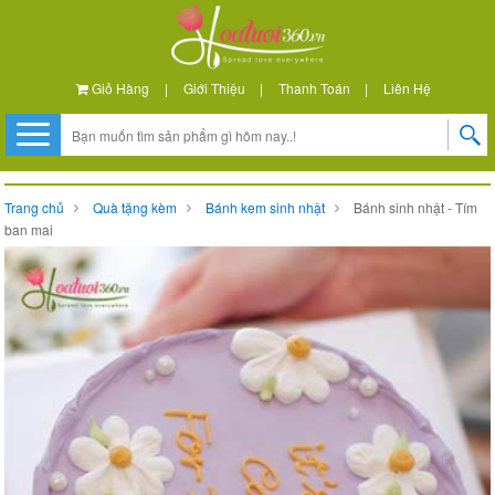
Giỏ Hàng
|
Giới Thiệu
|
Thanh Toán
|
Liên Hệ
Trang chủ
Quà tặng kèm
Bánh kem sinh nhật
Bánh sinh nhật - Tím
ban mai