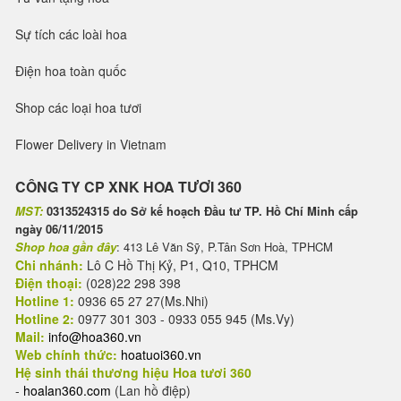
Sự tích các loài hoa
Điện hoa toàn quốc
Shop các loại hoa tươi
Flower Delivery in Vietnam
CÔNG TY CP XNK HOA TƯƠI 360
MST:
0313524315 do Sở kế hoạch Đầu tư TP. Hồ Chí Minh cấp
ngày 06/11/2015
Shop hoa gần đây
: 413 Lê Văn Sỹ, P.Tân Sơn Hoà, TPHCM
Chi nhánh:
Lô C Hồ Thị Kỷ, P1, Q10, TPHCM
Điện thoại:
(028)22 298 398
Hotline 1:
0936 65 27 27(Ms.Nhi)
Hotline 2:
0977 301 303 - 0933 055 945 (Ms.Vy)
Mail:
info@hoa360.vn
Web chính thức:
hoatuoi360.vn
Hệ sinh thái thương hiệu Hoa tươi 360
-
hoalan360.com
(Lan hồ điệp)