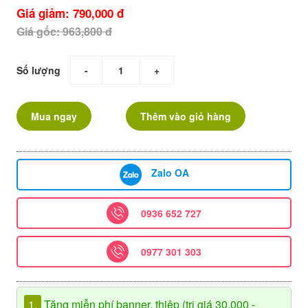
Giá giảm: 790,000 đ
Giá gốc: 963,800 đ
Số lượng
-
+
Mua ngay
Thêm vào giỏ hàng
Zalo OA
0936 652 727
0977 301 303
1.
Tặng miễn phí banner, thiệp (trị giá 30.000 -