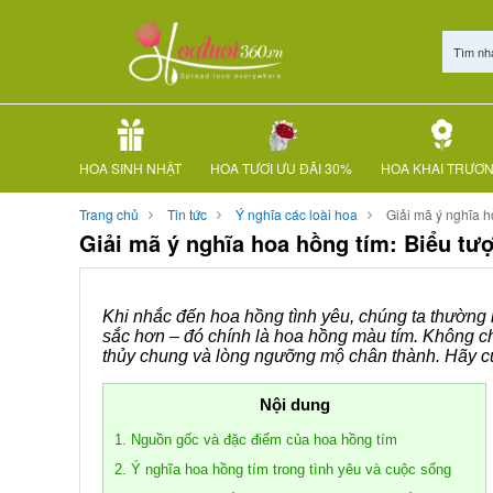
Tìm nh
HOA SINH NHẬT
HOA TƯƠI ƯU ĐÃI 30%
HOA KHAI TRƯƠ
Trang chủ
Tin tức
Ý nghĩa các loài hoa
Giải mã ý nghĩa h
Giải mã ý nghĩa hoa hồng tím: Biểu tư
Khi nhắc đến hoa hồng tình yêu, chúng ta thường 
sắc hơn – đó chính là hoa hồng màu tím. Không ch
thủy chung và lòng ngưỡng mộ chân thành. Hãy 
Nội dung
1. Nguồn gốc và đặc điểm của hoa hồng tím
2. Ý nghĩa hoa hồng tím trong tình yêu và cuộc sống