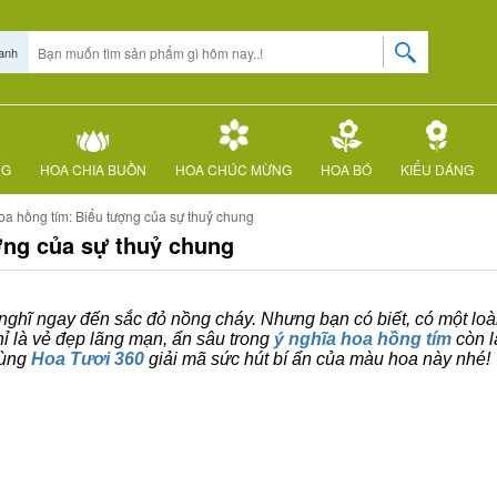
anh
NG
HOA CHIA BUỒN
HOA CHÚC MỪNG
HOA BÓ
KIỂU DÁNG
oa hồng tím: Biểu tượng của sự thuỷ chung
ợng của sự thuỷ chung
nghĩ ngay đến sắc đỏ nồng cháy. Nhưng bạn có biết, có một loà
ỉ là vẻ đẹp lãng mạn, ẩn sâu trong
ý nghĩa hoa hồng tím
còn l
cùng
Hoa Tươi 360
giải mã sức hút bí ẩn của màu hoa này nhé!