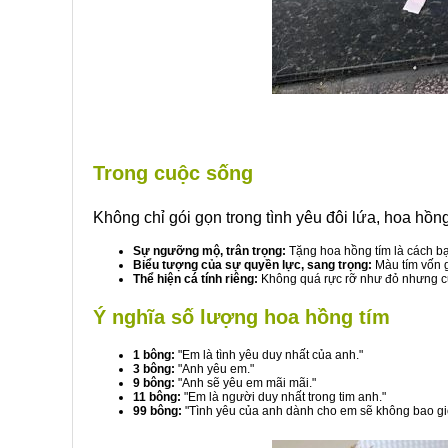
Trong cuộc sống
Không chỉ gói gọn trong tình yêu đôi lứa, hoa hồ
Sự ngưỡng mộ, trân trọng:
Tặng hoa hồng tím là cách bạn
Biểu tượng của sự quyền lực, sang trọng:
Màu tím vốn gắ
Thể hiện cá tính riêng:
Không quá rực rỡ như đỏ nhưng cũn
Ý nghĩa số lượng hoa hồng tím
1 bông:
"Em là tình yêu duy nhất của anh."
3 bông:
"Anh yêu em."
9 bông:
"Anh sẽ yêu em mãi mãi."
11 bông:
"Em là người duy nhất trong tim anh."
99 bông:
"Tình yêu của anh dành cho em sẽ không bao giờ