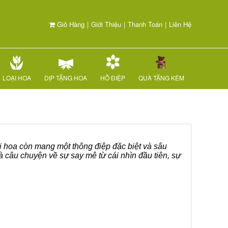
Giỏ Hàng
|
Giới Thiệu
|
Thanh Toán
|
Liên Hệ
LOẠI HOA
DỊP TẶNG HOA
HỒ ĐIỆP
QUÀ TẶNG KÈM
i hoa còn mang một thông điệp đặc biệt và sâu
à câu chuyện về sự say mê từ cái nhìn đầu tiên, sự