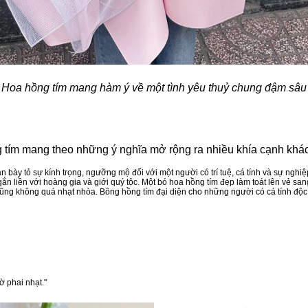
Hoa hồng tím mang hàm ý về một tình yêu thuỷ chung đậm sâu
ng tím mang theo những ý nghĩa mở rộng ra nhiều khía cạnh khác
 bày tỏ sự kính trọng, ngưỡng mộ đối với một người có trí tuệ, cá tính và sự nghi
n liền với hoàng gia và giới quý tộc. Một bó hoa hồng tím đẹp làm toát lên vẻ sang
g không quá nhạt nhòa. Bông hồng tím đại diện cho những người có cá tính độc đ
 phai nhạt."