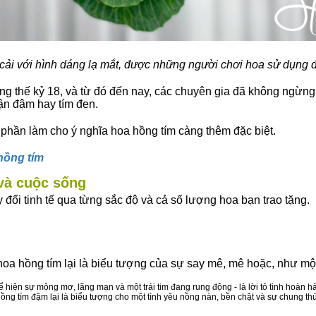
cải với hình dáng lạ mắt, được những người chơi hoa sử dụng 
g thế kỷ 18, và từ đó đến nay, các chuyên gia đã không ngừng 
ận đậm hay tím đen.
hần làm cho ý nghĩa hoa hồng tím càng thêm đặc biệt.
hồng tím
 và cuộc sống
đổi tinh tế qua từng sắc độ và cả số lượng hoa bạn trao tặng.
a hồng tím lại là biểu tượng của sự say mê, mê hoặc, như một tiến
 hiện sự mộng mơ, lãng mạn và một trái tim đang rung động - là lời tỏ tình hoàn
ồng tím đậm lại là biểu tượng cho một tình yêu nồng nàn, bền chặt và sự chung thủy