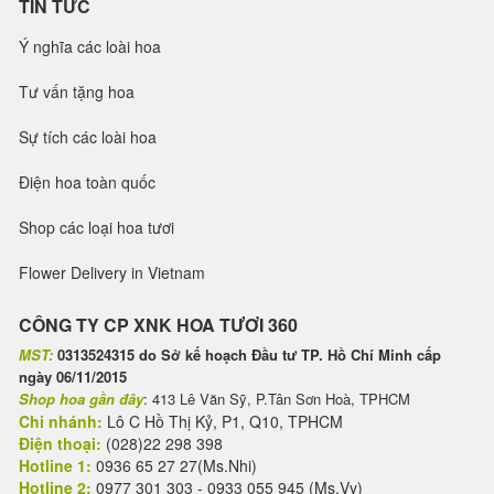
TIN TỨC
Ý nghĩa các loài hoa
Tư vấn tặng hoa
Sự tích các loài hoa
Điện hoa toàn quốc
Shop các loại hoa tươi
Flower Delivery in Vietnam
CÔNG TY CP XNK HOA TƯƠI 360
MST:
0313524315 do Sở kế hoạch Đầu tư TP. Hồ Chí Minh cấp
ngày 06/11/2015
Shop hoa gần đây
: 413 Lê Văn Sỹ, P.Tân Sơn Hoà, TPHCM
Chi nhánh:
Lô C Hồ Thị Kỷ, P1, Q10, TPHCM
Điện thoại:
(028)22 298 398
Hotline 1:
0936 65 27 27(Ms.Nhi)
Hotline 2:
0977 301 303 - 0933 055 945 (Ms.Vy)