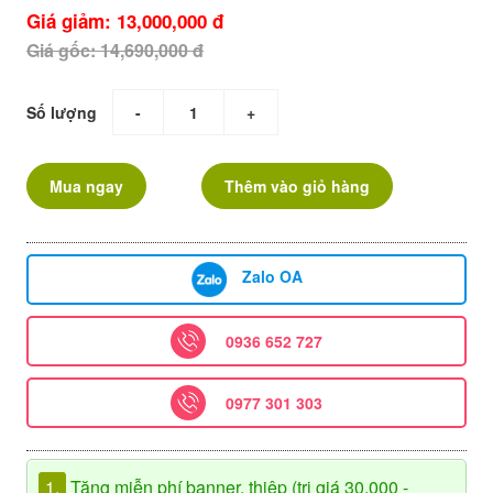
Giá giảm: 13,000,000 đ
Giá gốc: 14,690,000 đ
Số lượng
-
+
Mua ngay
Thêm vào giỏ hàng
Zalo OA
0936 652 727
0977 301 303
1.
Tặng miễn phí banner, thiệp (trị giá 30.000 -