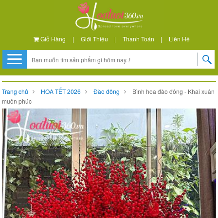
Giỏ Hàng
|
Giới Thiệu
|
Thanh Toán
|
Liên Hệ
Trang chủ
HOA TẾT 2026
Đào đông
Bình hoa đào đông - Khai xuân
muôn phúc