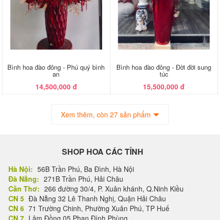
Bình hoa đào đông - Phú quý bình
Bình hoa đào đông - Đời đời sung
an
túc
14,500,000 đ
15,500,000 đ
Xem thêm, còn 27 sản phẩm
SHOP HOA CÁC TỈNH
Hà Nội:
56B Trần Phú, Ba Đình, Hà Nội
Đà Nẵng:
271B Trần Phú, Hải Châu
Cần Thơ:
266 đường 30/4, P. Xuân khánh, Q.Ninh Kiều
CN 5
Đà Nẵng 32 Lê Thanh Nghị, Quận Hải Châu
CN 6
71 Trường Chinh, Phường Xuân Phú, TP Huế
CN 7
Lâm Đồng 05 Phan Đình Phùng