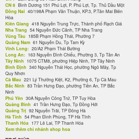
CN 8
Bình Dương 151 Phú Lợi, P. Phú Lợi, Tp. Thủ Dầu Một
Đồng Nai
40/198A Phạm Văn Thuận, KP.3, P.Tân Mai Biên
Hòa
Kiên Giang
418 Nguyễn Trung Trực, Thành phố Rạch Giá
Nha Trang
54 Nguyễn Đức Cảnh, TP Nha Trang
Vũng Tàu
185B Phạm Hồng Thái, Phường 7
Quảng Nam
61 Nguyễn Du, Tp Tam Kỳ
Vĩnh Long:
20/A2 Phạm Thái Bường
Long An:
163 Nguyễn Đình Chiểu, Phường 3, Tp Tân An
Tây Ninh
1075 CTM8, phường Hiệp Ninh, TP Tây Ninh
Bình Định
340 Nguyễn Thái Học, phường Ngô Mây, Tp
Quy Nhơn
Cà Mau
221 Lý Thường Kiệt, K2, Phường 6, Tp Cà Mau
Bắc Ninh
83 Trần Hưng Đạo, phường Tiền An, TP Bắc
Ninh
Phú Yên
30A Nguyễn Công Trứ, TP Tuy Hòa
Quảng Bình
41 Trần Hưng Đạo, Tp Đồng Hới
Quảng Trị
92 Nguyễn Trãi, TP Đông Hà
Hà Tĩnh
54 Phan Đình Phùng, TP Hà Tĩnh
Thanh Hóa
177 Lê Lai, TP Thanh Hóa
Xem thêm chi nhánh shop hoa