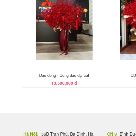
Đào đông - Đông đào đại cát
DD
13,500,000 đ
Hà Nội:
56B Trần Phú, Ba Đình, Hà
CN 8
Bình Dươ