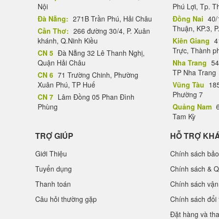
Nội
Phú Lợi, Tp. 
Đà Nẵng:
271B Trần Phú, Hải Châu
Đồng Nai
40/
Thuận, KP.3, P
Cần Thơ:
266 đường 30/4, P. Xuân
khánh, Q.Ninh Kiều
Kiên Giang
4
Trực, Thành p
CN 5
Đà Nẵng 32 Lê Thanh Nghị,
Quận Hải Châu
Nha Trang
54
TP Nha Trang
CN 6
71 Trường Chinh, Phường
Xuân Phú, TP Huế
Vũng Tàu
185
Phường 7
CN 7
Lâm Đồng 05 Phan Đình
Phùng
Quảng Nam
6
Tam Kỳ
TRỢ GIÚP
HỖ TRỢ KH
Giới Thiệu
Chính sách bảo
Tuyển dụng
Chính sách & Q
Thanh toán
Chính sách vận
Câu hỏi thường gặp
Chính sách đổi 
Đặt hàng và th