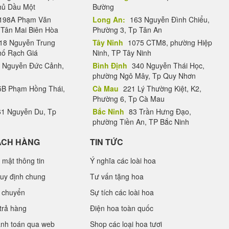
Thủ Dầu Một
Bường
198A Phạm Văn
Long An:
163 Nguyễn Đình Chiểu,
.Tân Mai Biên Hòa
Phường 3, Tp Tân An
18 Nguyễn Trung
Tây Ninh
1075 CTM8, phường Hiệp
hố Rạch Giá
Ninh, TP Tây Ninh
 Nguyễn Đức Cảnh,
Bình Định
340 Nguyễn Thái Học,
phường Ngô Mây, Tp Quy Nhơn
B Phạm Hồng Thái,
Cà Mau
221 Lý Thường Kiệt, K2,
Phường 6, Tp Cà Mau
1 Nguyễn Du, Tp
Bắc Ninh
83 Trần Hưng Đạo,
phường Tiền An, TP Bắc Ninh
ÁCH HÀNG
TIN TỨC
 mật thông tin
Ý nghĩa các loài hoa
uy định chung
Tư vấn tặng hoa
 chuyển
Sự tích các loài hoa
trả hàng
Điện hoa toàn quốc
anh toán qua web
Shop các loại hoa tươi