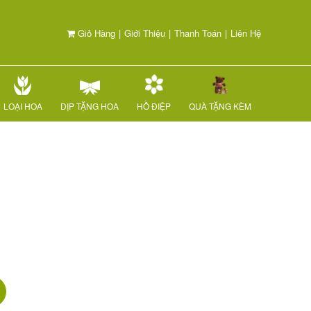
Giỏ Hàng
|
Giới Thiệu
|
Thanh Toán
|
Liên Hệ
LOẠI HOA
DỊP TẶNG HOA
HỒ ĐIỆP
QUÀ TẶNG KÈM