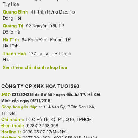
Tuy Hòa
Quảng Bình
41 Trần Hưng Đạo, Tp
Đồng Hới
Quảng Trị
92 Nguyễn Trãi, TP
Đông Hà
Hà Tĩnh
54 Phan Đình Phùng, TP
Hà Tĩnh
Thanh Hóa
177 Lê Lai, TP Thanh
Hóa
Xem thêm chi nhánh shop hoa
CÔNG TY CP XNK HOA TƯƠI 360
MST:
0313524315 do Sở kế hoạch Đầu tư TP. Hồ Chí
Minh cấp ngày 06/11/2015
Shop hoa gần đây
: 413 Lê Văn Sỹ, P.Tân Sơn Hoà,
TPHCM
Chi nhánh:
Lô C Hồ Thị Kỷ, P1, Q10, TPHCM
Điện thoại:
(028)22 298 398
Hotline 1:
0936 65 27 27(Ms.Nhi)
Hotline 2:
0977 301 303 - 0933 055 945 (Ms.Vy)