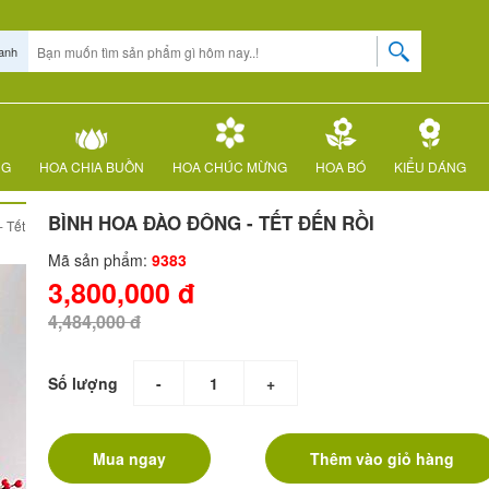
anh
NG
HOA CHIA BUỒN
HOA CHÚC MỪNG
HOA BÓ
KIỂU DÁNG
BÌNH HOA ĐÀO ĐÔNG - TẾT ĐẾN RỒI
- Tết
Mã sản phẩm:
9383
3,800,000 đ
4,484,000 đ
Số lượng
-
+
Mua ngay
Thêm vào giỏ hàng