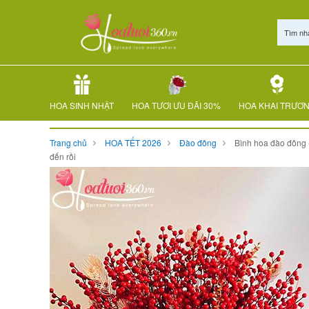
Tìm nh
HOA SINH NHẬT
HOA TƯƠI ƯU ĐÃI 30%
HOA KHAI TRƯƠ
Trang chủ
HOA TẾT 2026
Đào đông
Bình hoa đào đông 
đến rồi