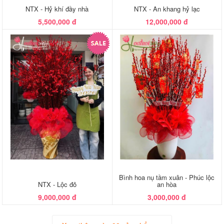
NTX - Hỷ khí đầy nhà
NTX - An khang hỷ lạc
5,500,000 đ
12,000,000 đ
Bình hoa nụ tầm xuân - Phúc lộc
NTX - Lộc đỏ
an hòa
9,000,000 đ
3,000,000 đ