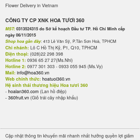
Flower Delivery in Vietnam
CÔNG TY CP XNK HOA TƯƠI 360
MST:
0313524315 do Sở kế hoạch Đầu tư TP. Hồ Chí Minh cấp
ngày 06/11/2015
Shop hoa gần đây
: 413 Lê Văn Sỹ, P.Tân Sơn Hoà, TPHCM
Chi nhánh:
Lô C Hồ Thị Kỷ, P1, Q10, TPHCM
Điện thoại:
(028)22 298 398
Hotline 1:
0936 65 27 27(Ms.Nhi)
Hotline 2:
0977 301 303 - 0933 055 945 (Ms.Vy)
Mail:
info@hoa360.vn
Web chính thức:
hoatuoi360.vn
Hệ sinh thái thương hiệu Hoa tươi 360
-
hoalan360.com
(Lan hồ điệp)
-
360fruit.vn
(Giỏ trái cây nhập khẩu)
Cập nhật thông tin khuyến mãi nhanh nhất hưởng quyền lợi giảm