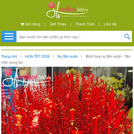
Giỏ Hàng
|
Giới Thiệu
|
Thanh Toán
|
Liên Hệ
Trang chủ
HOA TẾT 2026
Nụ tầm xuân
Bình hoa nụ tầm xuân - Tân
niên sung túc