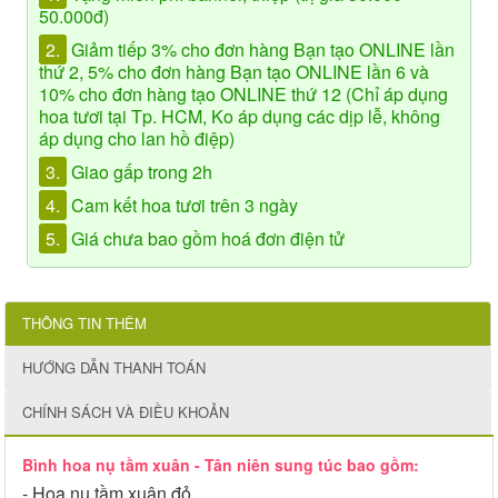
50.000đ)
2.
Giảm tiếp 3% cho đơn hàng Bạn tạo ONLINE lần
thứ 2, 5% cho đơn hàng Bạn tạo ONLINE lần 6 và
10% cho đơn hàng tạo ONLINE thứ 12 (Chỉ áp dụng
hoa tươi tại Tp. HCM, Ko áp dụng các dịp lễ, không
áp dụng cho lan hồ điệp)
3.
Giao gấp trong 2h
4.
Cam kết hoa tươi trên 3 ngày
5.
Giá chưa bao gồm hoá đơn điện tử
THÔNG TIN THÊM
HƯỚNG DẪN THANH TOÁN
CHÍNH SÁCH VÀ ĐIỀU KHOẢN
Bình hoa nụ tầm xuân - Tân niên sung túc bao gồm:
- Hoa nụ tầm xuân đỏ