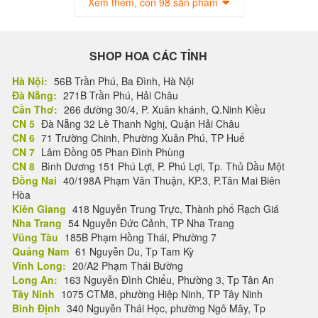
Xem thêm, còn 98 sản phẩm
SHOP HOA CÁC TỈNH
Hà Nội:
56B Trần Phú, Ba Đình, Hà Nội
Đà Nẵng:
271B Trần Phú, Hải Châu
Cần Thơ:
266 đường 30/4, P. Xuân khánh, Q.Ninh Kiều
CN 5
Đà Nẵng 32 Lê Thanh Nghị, Quận Hải Châu
CN 6
71 Trường Chinh, Phường Xuân Phú, TP Huế
CN 7
Lâm Đồng 05 Phan Đình Phùng
CN 8
Bình Dương 151 Phú Lợi, P. Phú Lợi, Tp. Thủ Dầu Một
Đồng Nai
40/198A Phạm Văn Thuận, KP.3, P.Tân Mai Biên
Hòa
Kiên Giang
418 Nguyễn Trung Trực, Thành phố Rạch Giá
Nha Trang
54 Nguyễn Đức Cảnh, TP Nha Trang
Vũng Tàu
185B Phạm Hồng Thái, Phường 7
Quảng Nam
61 Nguyễn Du, Tp Tam Kỳ
Vĩnh Long:
20/A2 Phạm Thái Bường
Long An:
163 Nguyễn Đình Chiểu, Phường 3, Tp Tân An
Tây Ninh
1075 CTM8, phường Hiệp Ninh, TP Tây Ninh
Bình Định
340 Nguyễn Thái Học, phường Ngô Mây, Tp