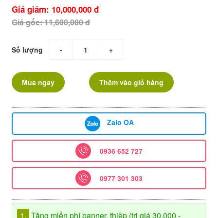
Giá giảm: 10,000,000 đ
Giá gốc: 11,600,000 đ
Số lượng
-
+
Mua ngay
Thêm vào giỏ hàng
Zalo OA
0936 652 727
0977 301 303
1.
Tặng miễn phí banner, thiệp (trị giá 30.000 -