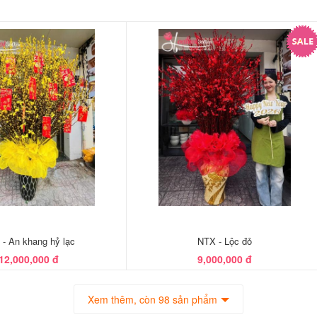
- An khang hỷ lạc
NTX - Lộc đỏ
12,000,000 đ
9,000,000 đ
Xem thêm, còn 98 sản phẩm