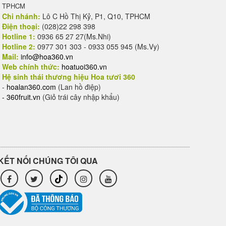
TPHCM
Chi nhánh:
Lô C Hồ Thị Kỷ, P1, Q10, TPHCM
Điện thoại:
(028)22 298 398
Hotline 1:
0936 65 27 27(Ms.Nhi)
Hotline 2:
0977 301 303 - 0933 055 945 (Ms.Vy)
Mail:
info@hoa360.vn
Web chính thức:
hoatuoi360.vn
Hệ sinh thái thương hiệu Hoa tươi 360
-
hoalan360.com
(Lan hồ điệp)
-
360fruit.vn
(Giỏ trái cây nhập khẩu)
KẾT NỐI CHÚNG TÔI QUA