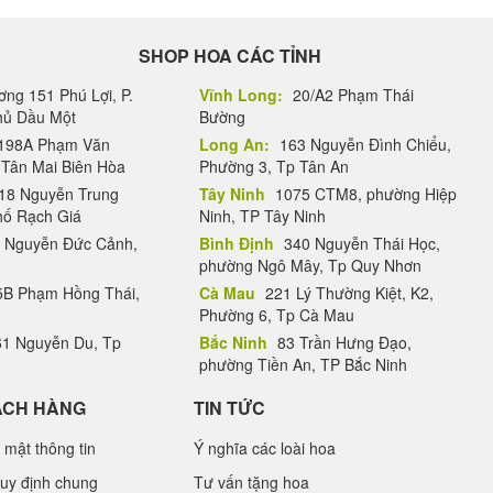
SHOP HOA CÁC TỈNH
ng 151 Phú Lợi, P.
Vĩnh Long:
20/A2 Phạm Thái
Thủ Dầu Một
Bường
198A Phạm Văn
Long An:
163 Nguyễn Đình Chiểu,
.Tân Mai Biên Hòa
Phường 3, Tp Tân An
18 Nguyễn Trung
Tây Ninh
1075 CTM8, phường Hiệp
hố Rạch Giá
Ninh, TP Tây Ninh
 Nguyễn Đức Cảnh,
Bình Định
340 Nguyễn Thái Học,
phường Ngô Mây, Tp Quy Nhơn
B Phạm Hồng Thái,
Cà Mau
221 Lý Thường Kiệt, K2,
Phường 6, Tp Cà Mau
1 Nguyễn Du, Tp
Bắc Ninh
83 Trần Hưng Đạo,
phường Tiền An, TP Bắc Ninh
ÁCH HÀNG
TIN TỨC
 mật thông tin
Ý nghĩa các loài hoa
uy định chung
Tư vấn tặng hoa