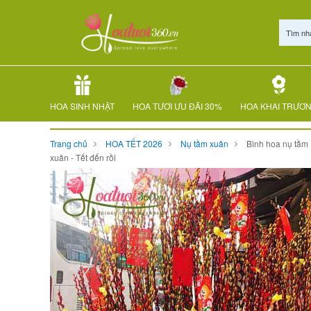
Tìm nh
HOA SINH NHẬT
HOA TƯƠI ƯU ĐÃI 30%
HOA KHAI TRƯƠ
Trang chủ
HOA TẾT 2026
Nụ tầm xuân
Bình hoa nụ tầm
xuân - Tết đến rồi