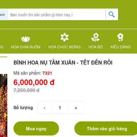
anh
NG
HOA CHIA BUỒN
HOA CHÚC MỪNG
HOA BÓ
KIỂU DÁNG
BÌNH HOA NỤ TẦM XUÂN - TẾT ĐẾN RỒI
Mã sản phẩm:
7321
6,000,000 đ
7,260,000 đ
Số lượng
-
+
Mua ngay
Thêm vào giỏ hàng