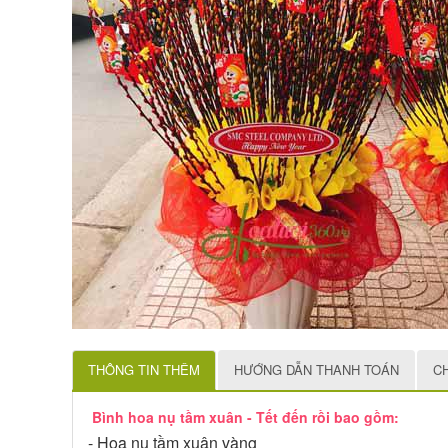
THÔNG TIN THÊM
HƯỚNG DẪN THANH TOÁN
C
Bình hoa nụ tầm xuân - Tết đến rồi bao gồm:
- Hoa nụ tầm xuân vàng