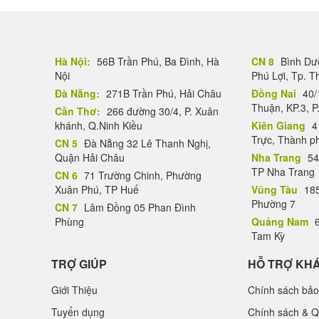
Hà Nội:
56B Trần Phú, Ba Đình, Hà
CN 8
Bình Dươ
Nội
Phú Lợi, Tp. 
Đà Nẵng:
271B Trần Phú, Hải Châu
Đồng Nai
40/
Thuận, KP.3, P
Cần Thơ:
266 đường 30/4, P. Xuân
khánh, Q.Ninh Kiều
Kiên Giang
4
Trực, Thành p
CN 5
Đà Nẵng 32 Lê Thanh Nghị,
Quận Hải Châu
Nha Trang
54
TP Nha Trang
CN 6
71 Trường Chinh, Phường
Xuân Phú, TP Huế
Vũng Tàu
185
Phường 7
CN 7
Lâm Đồng 05 Phan Đình
Phùng
Quảng Nam
6
Tam Kỳ
TRỢ GIÚP
HỖ TRỢ KH
Giới Thiệu
Chính sách bảo
Tuyển dụng
Chính sách & Q