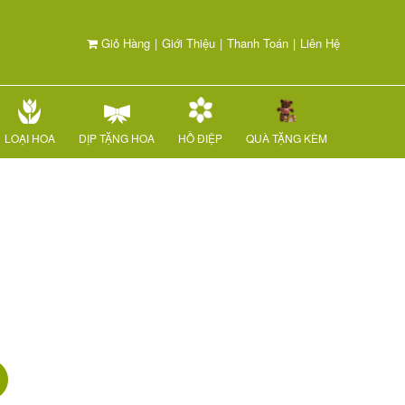
Giỏ Hàng
|
Giới Thiệu
|
Thanh Toán
|
Liên Hệ
LOẠI HOA
DỊP TẶNG HOA
HỒ ĐIỆP
QUÀ TẶNG KÈM