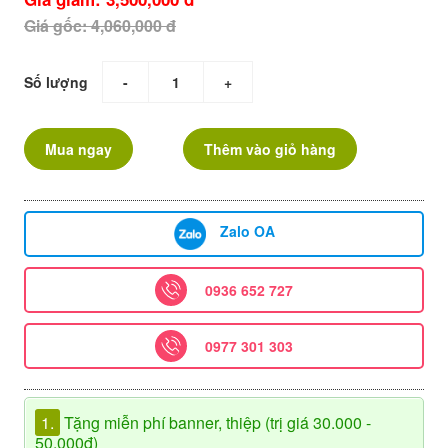
Giá gốc: 4,060,000 đ
Số lượng
-
+
Mua ngay
Thêm vào giỏ hàng
Zalo OA
0936 652 727
0977 301 303
1.
Tặng miễn phí banner, thiệp (trị giá 30.000 -
50.000đ)