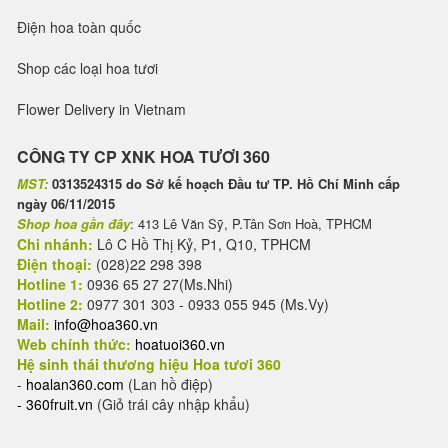
Điện hoa toàn quốc
Shop các loại hoa tươi
Flower Delivery in Vietnam
CÔNG TY CP XNK HOA TƯƠI 360
MST:
0313524315 do Sở kế hoạch Đầu tư TP. Hồ Chí Minh cấp
ngày 06/11/2015
Shop hoa gần đây
: 413 Lê Văn Sỹ, P.Tân Sơn Hoà, TPHCM
Chi nhánh:
Lô C Hồ Thị Kỷ, P1, Q10, TPHCM
Điện thoại:
(028)22 298 398
Hotline 1:
0936 65 27 27(Ms.Nhi)
Hotline 2:
0977 301 303 - 0933 055 945 (Ms.Vy)
Mail:
info@hoa360.vn
Web chính thức:
hoatuoi360.vn
Hệ sinh thái thương hiệu Hoa tươi 360
-
hoalan360.com
(Lan hồ điệp)
-
360fruit.vn
(Giỏ trái cây nhập khẩu)