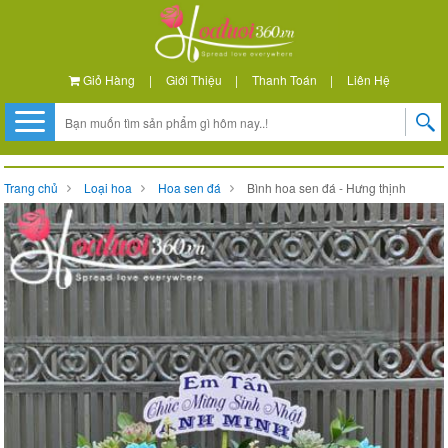
Giỏ Hàng
|
Giới Thiệu
|
Thanh Toán
|
Liên Hệ
Trang chủ
Loại hoa
Hoa sen đá
Bình hoa sen đá - Hưng thịnh