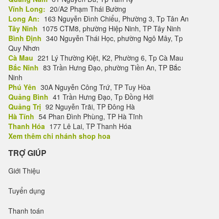
Vĩnh Long:
20/A2 Phạm Thái Bường
Long An:
163 Nguyễn Đình Chiểu, Phường 3, Tp Tân An
Tây Ninh
1075 CTM8, phường Hiệp Ninh, TP Tây Ninh
Bình Định
340 Nguyễn Thái Học, phường Ngô Mây, Tp
Quy Nhơn
Cà Mau
221 Lý Thường Kiệt, K2, Phường 6, Tp Cà Mau
Bắc Ninh
83 Trần Hưng Đạo, phường Tiền An, TP Bắc
Ninh
Phú Yên
30A Nguyễn Công Trứ, TP Tuy Hòa
Quảng Bình
41 Trần Hưng Đạo, Tp Đồng Hới
Quảng Trị
92 Nguyễn Trãi, TP Đông Hà
Hà Tĩnh
54 Phan Đình Phùng, TP Hà Tĩnh
Thanh Hóa
177 Lê Lai, TP Thanh Hóa
Xem thêm chi nhánh shop hoa
TRỢ GIÚP
Giới Thiệu
Tuyển dụng
Thanh toán