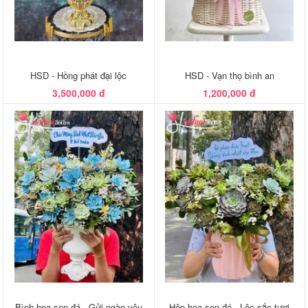
HSD - Hồng phát đại lộc
HSD - Vạn thọ bình an
3,500,000 đ
1,200,000 đ
Bình hoa sen đá - Gửi ngàn yêu
Hộp hoa sen đá - Lộc sắc tươi