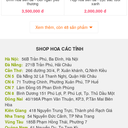
thương
xanh
3,500,000 đ
2,000,000 đ
Xem thêm, còn 48 sản phẩm
SHOP HOA CÁC TỈNH
Hà Nội:
56B Trần Phú, Ba Đình, Hà Nội
Đà Nẵng:
271B Trần Phú, Hải Châu
Cần Thơ:
266 đường 30/4, P. Xuân khánh, Q.Ninh Kiều
CN 5
Đà Nẵng 32 Lê Thanh Nghị, Quận Hải Châu
CN 6
71 Trường Chinh, Phường Xuân Phú, TP Huế
CN 7
Lâm Đồng 05 Phan Đình Phùng
CN 8
Bình Dương 151 Phú Lợi, P. Phú Lợi, Tp. Thủ Dầu Một
Đồng Nai
40/198A Phạm Văn Thuận, KP.3, P.Tân Mai Biên
Hòa
Kiên Giang
418 Nguyễn Trung Trực, Thành phố Rạch Giá
Nha Trang
54 Nguyễn Đức Cảnh, TP Nha Trang
Vũng Tàu
185B Phạm Hồng Thái, Phường 7
Quảng Nam
61 Nguyễn Du, Tp Tam Kỳ