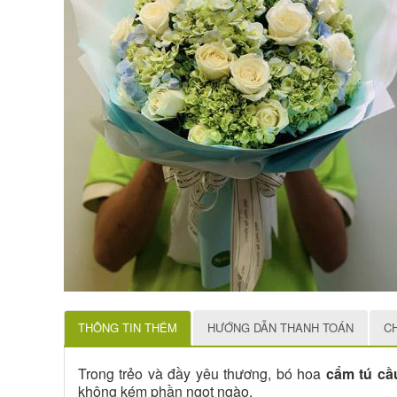
THÔNG TIN THÊM
HƯỚNG DẪN THANH TOÁN
C
Trong trẻo và đầy yêu thương, bó hoa
cẩm tú cầ
không kém phần ngọt ngào.