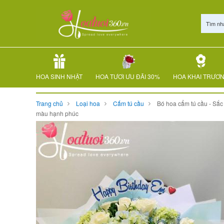
Tìm nh
HOA SINH NHẬT
HOA TƯƠI ƯU ĐÃI 30%
HOA KHAI TRƯƠ
Trang chủ
Loại hoa
Cấm tú cầu
Bó hoa cẩm tú cầu - Sắc
màu hạnh phúc