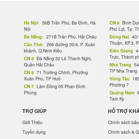
Hà Nội:
56B Trần Phú, Ba Đình, Hà
CN 8
Bình Dươ
Nội
Phú Lợi, Tp. 
Đà Nẵng:
271B Trần Phú, Hải Châu
Đồng Nai
40/
Thuận, KP.3, P
Cần Thơ:
266 đường 30/4, P. Xuân
khánh, Q.Ninh Kiều
Kiên Giang
4
Trực, Thành p
CN 5
Đà Nẵng 32 Lê Thanh Nghị,
Quận Hải Châu
Nha Trang
54
TP Nha Trang
CN 6
71 Trường Chinh, Phường
Xuân Phú, TP Huế
Vũng Tàu
185
Phường 7
CN 7
Lâm Đồng 05 Phan Đình
Phùng
Quảng Nam
6
Tam Kỳ
TRỢ GIÚP
HỖ TRỢ KH
Giới Thiệu
Chính sách bảo
Tuyển dụng
Chính sách & Q