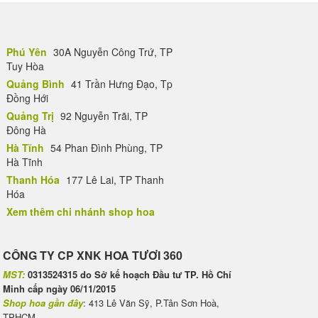
Phú Yên
30A Nguyễn Công Trứ, TP
Tuy Hòa
Quảng Bình
41 Trần Hưng Đạo, Tp
Đồng Hới
Quảng Trị
92 Nguyễn Trãi, TP
Đông Hà
Hà Tĩnh
54 Phan Đình Phùng, TP
Hà Tĩnh
Thanh Hóa
177 Lê Lai, TP Thanh
Hóa
Xem thêm chi nhánh shop hoa
CÔNG TY CP XNK HOA TƯƠI 360
MST:
0313524315 do Sở kế hoạch Đầu tư TP. Hồ Chí
Minh cấp ngày 06/11/2015
Shop hoa gần đây
: 413 Lê Văn Sỹ, P.Tân Sơn Hoà,
TPHCM