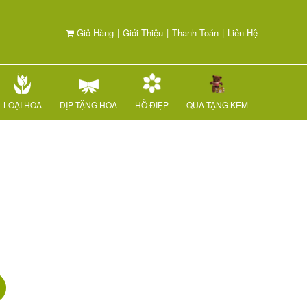
Giỏ Hàng
|
Giới Thiệu
|
Thanh Toán
|
Liên Hệ
LOẠI HOA
DỊP TẶNG HOA
HỒ ĐIỆP
QUÀ TẶNG KÈM