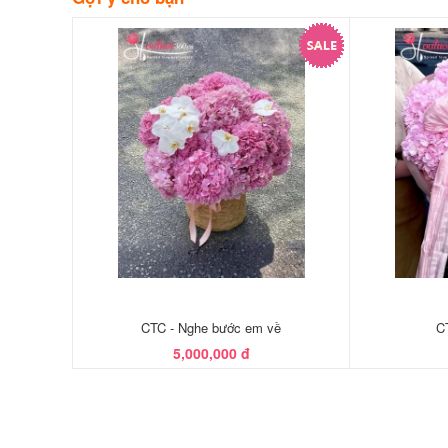
CTC - Nghe bước em về
C
5,000,000 đ