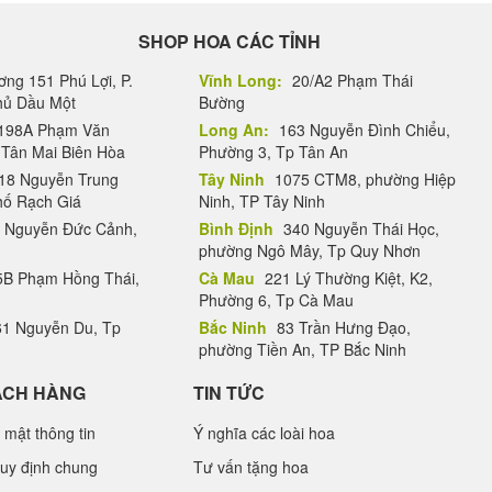
SHOP HOA CÁC TỈNH
ng 151 Phú Lợi, P.
Vĩnh Long:
20/A2 Phạm Thái
Thủ Dầu Một
Bường
198A Phạm Văn
Long An:
163 Nguyễn Đình Chiểu,
.Tân Mai Biên Hòa
Phường 3, Tp Tân An
18 Nguyễn Trung
Tây Ninh
1075 CTM8, phường Hiệp
hố Rạch Giá
Ninh, TP Tây Ninh
 Nguyễn Đức Cảnh,
Bình Định
340 Nguyễn Thái Học,
phường Ngô Mây, Tp Quy Nhơn
B Phạm Hồng Thái,
Cà Mau
221 Lý Thường Kiệt, K2,
Phường 6, Tp Cà Mau
1 Nguyễn Du, Tp
Bắc Ninh
83 Trần Hưng Đạo,
phường Tiền An, TP Bắc Ninh
ÁCH HÀNG
TIN TỨC
 mật thông tin
Ý nghĩa các loài hoa
uy định chung
Tư vấn tặng hoa