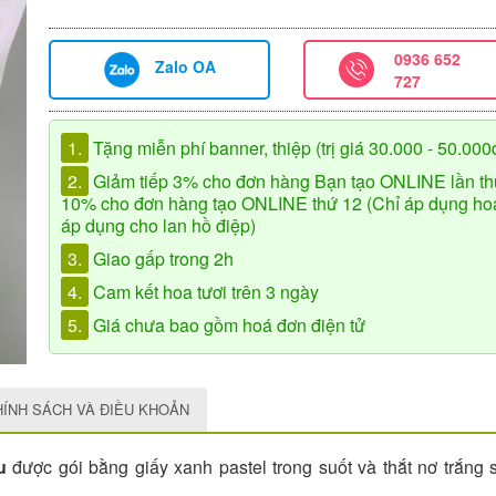
0936 652
Zalo OA
727
1.
Tặng miễn phí banner, thiệp (trị giá 30.000 - 50.000
2.
Giảm tiếp 3% cho đơn hàng Bạn tạo ONLINE lần th
10% cho đơn hàng tạo ONLINE thứ 12 (Chỉ áp dụng hoa 
áp dụng cho lan hồ điệp)
3.
Giao gấp trong 2h
4.
Cam kết hoa tươi trên 3 ngày
5.
Giá chưa bao gồm hoá đơn điện tử
HÍNH SÁCH VÀ ĐIỀU KHOẢN
u
được gói bằng giấy xanh pastel trong suốt và thắt nơ trắng