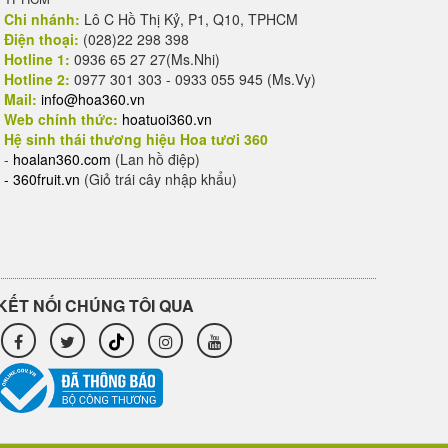
Chi nhánh:
Lô C Hồ Thị Kỷ, P1, Q10, TPHCM
Điện thoại:
(028)22 298 398
Hotline 1:
0936 65 27 27(Ms.Nhi)
Hotline 2:
0977 301 303 - 0933 055 945 (Ms.Vy)
Mail:
info@hoa360.vn
Web chính thức:
hoatuoi360.vn
Hệ sinh thái thương hiệu Hoa tươi 360
-
hoalan360.com
(Lan hồ điệp)
-
360fruit.vn
(Giỏ trái cây nhập khẩu)
KẾT NỐI CHÚNG TÔI QUA