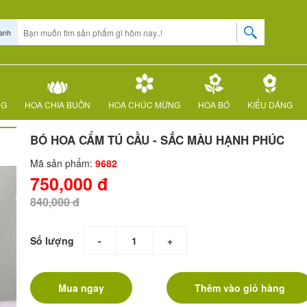
anh
NG
HOA CHIA BUỒN
HOA CHÚC MỪNG
HOA BÓ
KIỂU DÁNG
BÓ HOA CẨM TÚ CẦU - SẮC MÀU HẠNH PHÚC
Mã sản phẩm:
9682
750,000 đ
840,000 đ
Số lượng
-
+
Mua ngay
Thêm vào giỏ hàng