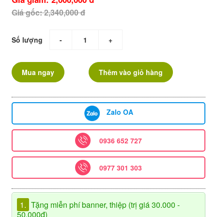
Giá gốc: 2,340,000 đ
Số lượng
-
+
Mua ngay
Thêm vào giỏ hàng
Zalo OA
0936 652 727
0977 301 303
1.
Tặng miễn phí banner, thiệp (trị giá 30.000 -
50.000đ)