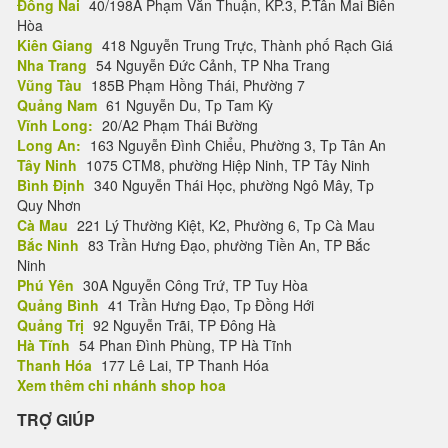
Đồng Nai
40/198A Phạm Văn Thuận, KP.3, P.Tân Mai Biên
Hòa
Kiên Giang
418 Nguyễn Trung Trực, Thành phố Rạch Giá
Nha Trang
54 Nguyễn Đức Cảnh, TP Nha Trang
Vũng Tàu
185B Phạm Hồng Thái, Phường 7
Quảng Nam
61 Nguyễn Du, Tp Tam Kỳ
Vĩnh Long:
20/A2 Phạm Thái Bường
Long An:
163 Nguyễn Đình Chiểu, Phường 3, Tp Tân An
Tây Ninh
1075 CTM8, phường Hiệp Ninh, TP Tây Ninh
Bình Định
340 Nguyễn Thái Học, phường Ngô Mây, Tp
Quy Nhơn
Cà Mau
221 Lý Thường Kiệt, K2, Phường 6, Tp Cà Mau
Bắc Ninh
83 Trần Hưng Đạo, phường Tiền An, TP Bắc
Ninh
Phú Yên
30A Nguyễn Công Trứ, TP Tuy Hòa
Quảng Bình
41 Trần Hưng Đạo, Tp Đồng Hới
Quảng Trị
92 Nguyễn Trãi, TP Đông Hà
Hà Tĩnh
54 Phan Đình Phùng, TP Hà Tĩnh
Thanh Hóa
177 Lê Lai, TP Thanh Hóa
Xem thêm chi nhánh shop hoa
TRỢ GIÚP