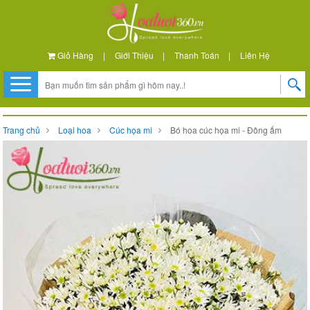
Giỏ Hàng
|
Giới Thiệu
|
Thanh Toán
|
Liên Hệ
Trang chủ
Loại hoa
Cúc họa mi
Bó hoa cúc họa mi - Đông ấm