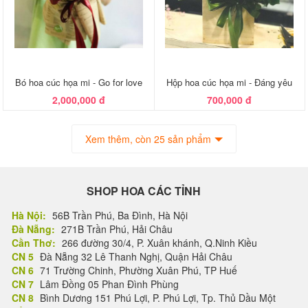
Bó hoa cúc họa mi - Go for love
Hộp hoa cúc họa mi - Đáng yêu
2,000,000 đ
700,000 đ
Xem thêm, còn 25 sản phẩm
SHOP HOA CÁC TỈNH
Hà Nội:
56B Trần Phú, Ba Đình, Hà Nội
Đà Nẵng:
271B Trần Phú, Hải Châu
Cần Thơ:
266 đường 30/4, P. Xuân khánh, Q.Ninh Kiều
CN 5
Đà Nẵng 32 Lê Thanh Nghị, Quận Hải Châu
CN 6
71 Trường Chinh, Phường Xuân Phú, TP Huế
CN 7
Lâm Đồng 05 Phan Đình Phùng
CN 8
Bình Dương 151 Phú Lợi, P. Phú Lợi, Tp. Thủ Dầu Một