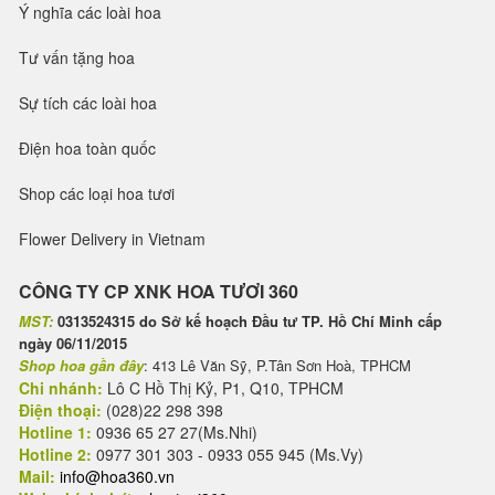
Ý nghĩa các loài hoa
Tư vấn tặng hoa
Sự tích các loài hoa
Điện hoa toàn quốc
Shop các loại hoa tươi
Flower Delivery in Vietnam
CÔNG TY CP XNK HOA TƯƠI 360
MST:
0313524315 do Sở kế hoạch Đầu tư TP. Hồ Chí Minh cấp
ngày 06/11/2015
Shop hoa gần đây
: 413 Lê Văn Sỹ, P.Tân Sơn Hoà, TPHCM
Chi nhánh:
Lô C Hồ Thị Kỷ, P1, Q10, TPHCM
Điện thoại:
(028)22 298 398
Hotline 1:
0936 65 27 27(Ms.Nhi)
Hotline 2:
0977 301 303 - 0933 055 945 (Ms.Vy)
Mail:
info@hoa360.vn