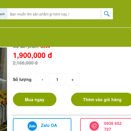
anh
NG
HOA CHIA BUỒN
HOA CHÚC MỪNG
HOA BÓ
KIỂU DÁNG
BÓ HOA HỒNG ECUADOR - YÊU LÀ ĐÂY 2
Mã sản phẩm:
8994
1,900,000 đ
2,166,000 đ
Số lượng
-
+
Mua ngay
Thêm vào giỏ hàng
0936 652
Zalo OA
727