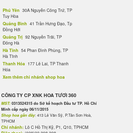
Phú Yên
30A Nguyễn Công Trứ, TP
Tuy Hòa
Quảng Bình
41 Trần Hưng Đạo, Tp
Đồng Hới
Quảng Trị
92 Nguyễn Trãi, TP
Đông Hà
Hà Tĩnh
54 Phan Đình Phùng, TP
Hà Tĩnh
Thanh Hóa
177 Lê Lai, TP Thanh
Hóa
Xem thêm chi nhánh shop hoa
CÔNG TY CP XNK HOA TƯƠI 360
MST:
0313524315 do Sở kế hoạch Đầu tư TP. Hồ Chí
Minh cấp ngày 06/11/2015
Shop hoa gần đây
: 413 Lê Văn Sỹ, P.Tân Sơn Hoà,
TPHCM
Chi nhánh:
Lô C Hồ Thị Kỷ, P1, Q10, TPHCM