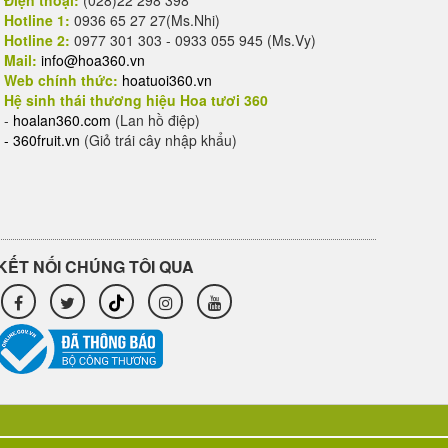
Điện thoại:
(028)22 298 398
Hotline 1:
0936 65 27 27(Ms.Nhi)
Hotline 2:
0977 301 303 - 0933 055 945 (Ms.Vy)
Mail:
info@hoa360.vn
Web chính thức:
hoatuoi360.vn
Hệ sinh thái thương hiệu Hoa tươi 360
-
hoalan360.com
(Lan hồ điệp)
-
360fruit.vn
(Giỏ trái cây nhập khẩu)
KẾT NỐI CHÚNG TÔI QUA