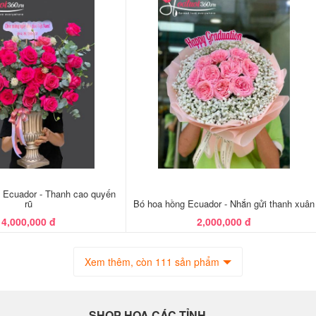
 Ecuador - Thanh cao quyến
rũ
Bó hoa hồng Ecuador - Nhắn gửi thanh xuân
4,000,000 đ
2,000,000 đ
Xem thêm, còn 111 sản phẩm
SHOP HOA CÁC TỈNH