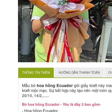
THÔNG TIN THÊM
HƯỚNG DẪN THANH TOÁN
C
Mẫu bó
hoa hồng Ecuador
gói giấy kraft này m
kraft mộc mạc. Sự kết hợp này tạo nên một món qu
20/10, 14/2,......
Bó hoa hồng Ecuador - Yêu là đây 2 bao gồm:
- Hoa hồng Ecuador,