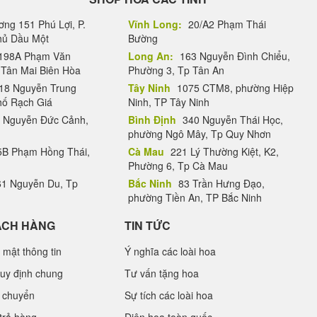
ng 151 Phú Lợi, P.
Vĩnh Long:
20/A2 Phạm Thái
Thủ Dầu Một
Bường
198A Phạm Văn
Long An:
163 Nguyễn Đình Chiểu,
.Tân Mai Biên Hòa
Phường 3, Tp Tân An
18 Nguyễn Trung
Tây Ninh
1075 CTM8, phường Hiệp
hố Rạch Giá
Ninh, TP Tây Ninh
 Nguyễn Đức Cảnh,
Bình Định
340 Nguyễn Thái Học,
phường Ngô Mây, Tp Quy Nhơn
B Phạm Hồng Thái,
Cà Mau
221 Lý Thường Kiệt, K2,
Phường 6, Tp Cà Mau
1 Nguyễn Du, Tp
Bắc Ninh
83 Trần Hưng Đạo,
phường Tiền An, TP Bắc Ninh
ÁCH HÀNG
TIN TỨC
 mật thông tin
Ý nghĩa các loài hoa
uy định chung
Tư vấn tặng hoa
 chuyển
Sự tích các loài hoa