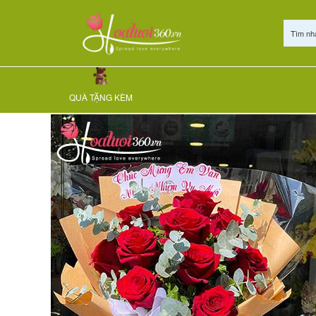
Tìm nh
HOA SINH NHẬT
HOA TƯƠI ƯU ĐÃI 30%
HOA KHAI TRƯƠ
Trang chủ
Loại hoa
Hoa hồng Ecuador
Bó hoa hồng
QUÀ TẶNG KÈM
Ecuador - Yêu là đây 2