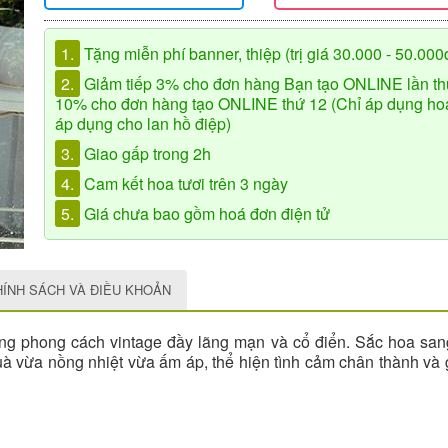
1.
Tặng miễn phí banner, thiệp (trị giá 30.000 - 50.000
2.
Giảm tiếp 3% cho đơn hàng Bạn tạo ONLINE lần th
10% cho đơn hàng tạo ONLINE thứ 12 (Chỉ áp dụng hoa 
áp dụng cho lan hồ điệp)
3.
Giao gấp trong 2h
4.
Cam kết hoa tươi trên 3 ngày
5.
Giá chưa bao gồm hoá đơn điện tử
HÍNH SÁCH VÀ ĐIỀU KHOẢN
ang phong cách vintage đầy lãng mạn và cổ điển. Sắc hoa sang
à vừa nồng nhiệt vừa ấm áp, thể hiện tình cảm chân thành và g