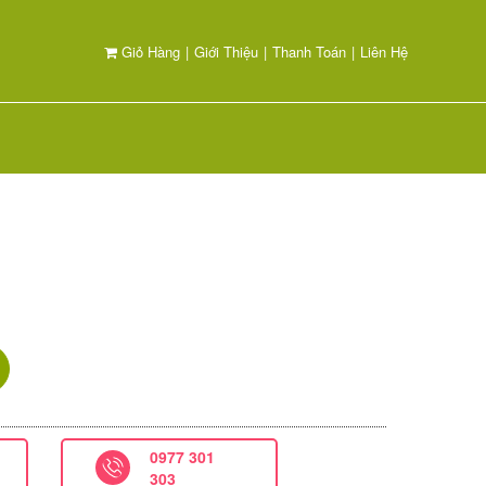
Giỏ Hàng
|
Giới Thiệu
|
Thanh Toán
|
Liên Hệ
LOẠI HOA
DỊP TẶNG HOA
HỒ ĐIỆP
0977 301
303