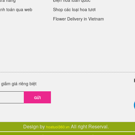
trả hàng
Điện hoa toàn quốc
anh toán qua web
Shop các loại hoa tươi
Flower Delivery in Vietnam
giảm giá riêng biệt
GỬI
Design by
All right Reserval.
hoatuoi360.vn