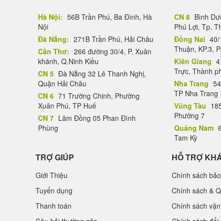
Hà Nội:
56B Trần Phú, Ba Đình, Hà
CN 8
Bình Dươ
Nội
Phú Lợi, Tp. 
Đà Nẵng:
271B Trần Phú, Hải Châu
Đồng Nai
40/
Thuận, KP.3, P
Cần Thơ:
266 đường 30/4, P. Xuân
khánh, Q.Ninh Kiều
Kiên Giang
4
Trực, Thành p
CN 5
Đà Nẵng 32 Lê Thanh Nghị,
Quận Hải Châu
Nha Trang
54
TP Nha Trang
CN 6
71 Trường Chinh, Phường
Xuân Phú, TP Huế
Vũng Tàu
185
Phường 7
CN 7
Lâm Đồng 05 Phan Đình
Phùng
Quảng Nam
6
Tam Kỳ
TRỢ GIÚP
HỖ TRỢ KH
Giới Thiệu
Chính sách bảo
Tuyển dụng
Chính sách & Q
Thanh toán
Chính sách vận