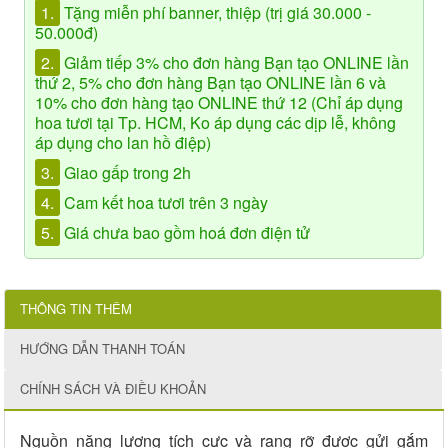
1.
Tặng miễn phí banner, thiệp (trị giá 30.000 -
50.000đ)
2.
Giảm tiếp 3% cho đơn hàng Bạn tạo ONLINE lần
thứ 2, 5% cho đơn hàng Bạn tạo ONLINE lần 6 và
10% cho đơn hàng tạo ONLINE thứ 12 (Chỉ áp dụng
hoa tươi tại Tp. HCM, Ko áp dụng các dịp lễ, không
áp dụng cho lan hồ điệp)
3.
Giao gấp trong 2h
4.
Cam kết hoa tươi trên 3 ngày
5.
Giá chưa bao gồm hoá đơn điện tử
THÔNG TIN THÊM
HƯỚNG DẪN THANH TOÁN
CHÍNH SÁCH VÀ ĐIỀU KHOẢN
Nguồn năng lượng tích cực và rạng rỡ được gửi gắm