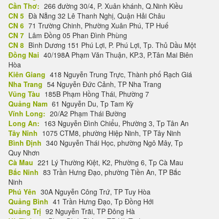
Cần Thơ:
266 đường 30/4, P. Xuân khánh, Q.Ninh Kiều
CN 5
Đà Nẵng 32 Lê Thanh Nghị, Quận Hải Châu
CN 6
71 Trường Chinh, Phường Xuân Phú, TP Huế
CN 7
Lâm Đồng 05 Phan Đình Phùng
CN 8
Bình Dương 151 Phú Lợi, P. Phú Lợi, Tp. Thủ Dầu Một
Đồng Nai
40/198A Phạm Văn Thuận, KP.3, P.Tân Mai Biên
Hòa
Kiên Giang
418 Nguyễn Trung Trực, Thành phố Rạch Giá
Nha Trang
54 Nguyễn Đức Cảnh, TP Nha Trang
Vũng Tàu
185B Phạm Hồng Thái, Phường 7
Quảng Nam
61 Nguyễn Du, Tp Tam Kỳ
Vĩnh Long:
20/A2 Phạm Thái Bường
Long An:
163 Nguyễn Đình Chiểu, Phường 3, Tp Tân An
Tây Ninh
1075 CTM8, phường Hiệp Ninh, TP Tây Ninh
Bình Định
340 Nguyễn Thái Học, phường Ngô Mây, Tp
Quy Nhơn
Cà Mau
221 Lý Thường Kiệt, K2, Phường 6, Tp Cà Mau
Bắc Ninh
83 Trần Hưng Đạo, phường Tiền An, TP Bắc
Ninh
Phú Yên
30A Nguyễn Công Trứ, TP Tuy Hòa
Quảng Bình
41 Trần Hưng Đạo, Tp Đồng Hới
Quảng Trị
92 Nguyễn Trãi, TP Đông Hà