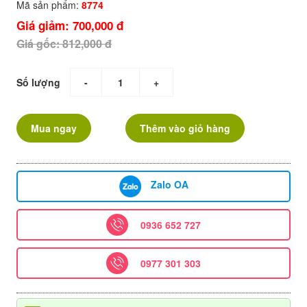
Mã sản phẩm:
8774
Giá giảm: 700,000 đ
Giá gốc: 812,000 đ
Số lượng
-
+
Mua ngay
Thêm vào giỏ hàng
Zalo OA
0936 652 727
0977 301 303