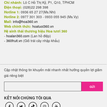
Chi nhánh:
Lô C Hồ Thị Kỷ, P1, Q10, TPHCM
Điện thoại:
(028)22 298 398
Hotline 1:
0936 65 27 27(Ms.Nhi)
Hotline 2:
0977 301 303 - 0933 055 945 (Ms.Vy)
Mail:
info@hoa360.vn
Web chính thức:
hoatuoi360.vn
Hệ sinh thái thương hiệu Hoa tươi 360
-
hoalan360.com
(Lan hồ điệp)
-
360fruit.vn
(Giỏ trái cây nhập khẩu)
Cập nhật thông tin khuyến mãi nhanh nhất hưởng quyền lợi giảm
giá riêng biệt
GỬI
KẾT NỐI CHÚNG TÔI QUA