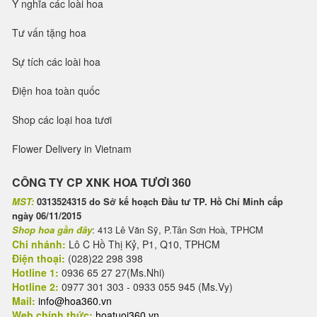
Ý nghĩa các loài hoa
Tư vấn tặng hoa
Sự tích các loài hoa
Điện hoa toàn quốc
Shop các loại hoa tươi
Flower Delivery in Vietnam
CÔNG TY CP XNK HOA TƯƠI 360
MST:
0313524315 do Sở kế hoạch Đầu tư TP. Hồ Chí Minh cấp
ngày 06/11/2015
Shop hoa gần đây
: 413 Lê Văn Sỹ, P.Tân Sơn Hoà, TPHCM
Chi nhánh:
Lô C Hồ Thị Kỷ, P1, Q10, TPHCM
Điện thoại:
(028)22 298 398
Hotline 1:
0936 65 27 27(Ms.Nhi)
Hotline 2:
0977 301 303 - 0933 055 945 (Ms.Vy)
Mail:
info@hoa360.vn
Web chính thức:
hoatuoi360.vn