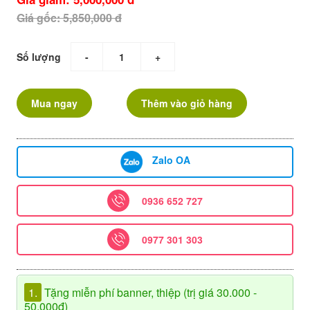
Giá gốc: 5,850,000 đ
Số lượng
-
+
Mua ngay
Thêm vào giỏ hàng
Zalo OA
0936 652 727
0977 301 303
1.
Tặng miễn phí banner, thiệp (trị giá 30.000 -
50.000đ)