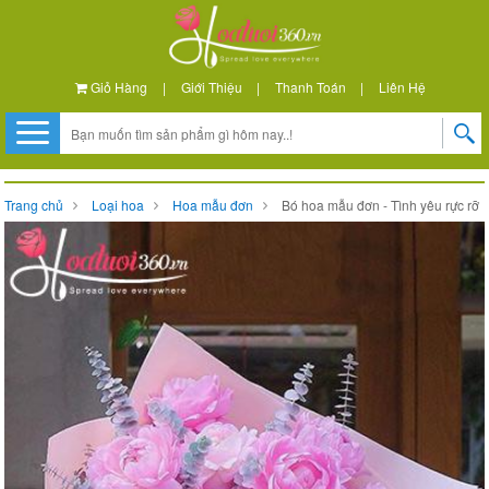
Giỏ Hàng
|
Giới Thiệu
|
Thanh Toán
|
Liên Hệ
Trang chủ
Loại hoa
Hoa mẫu đơn
Bó hoa mẫu đơn - Tình yêu rực rỡ