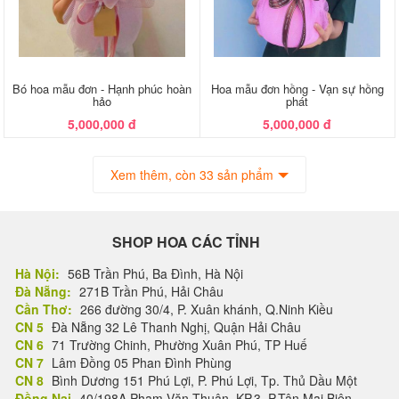
Bó hoa mẫu đơn - Hạnh phúc hoàn
Hoa mẫu đơn hồng - Vạn sự hồng
hảo
phát
5,000,000 đ
5,000,000 đ
Xem thêm, còn 33 sản phẩm
SHOP HOA CÁC TỈNH
Hà Nội:
56B Trần Phú, Ba Đình, Hà Nội
Đà Nẵng:
271B Trần Phú, Hải Châu
Cần Thơ:
266 đường 30/4, P. Xuân khánh, Q.Ninh Kiều
CN 5
Đà Nẵng 32 Lê Thanh Nghị, Quận Hải Châu
CN 6
71 Trường Chinh, Phường Xuân Phú, TP Huế
CN 7
Lâm Đồng 05 Phan Đình Phùng
CN 8
Bình Dương 151 Phú Lợi, P. Phú Lợi, Tp. Thủ Dầu Một
Đồng Nai
40/198A Phạm Văn Thuận, KP.3, P.Tân Mai Biên