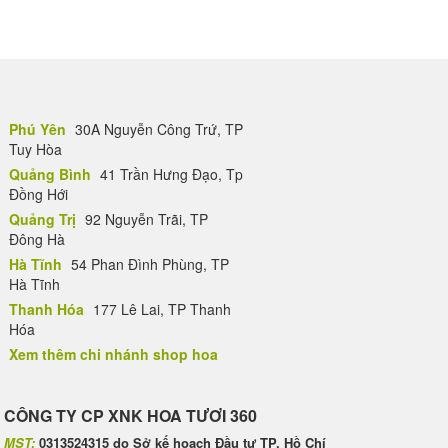
Phú Yên
30A Nguyễn Công Trứ, TP
Tuy Hòa
Quảng Bình
41 Trần Hưng Đạo, Tp
Đồng Hới
Quảng Trị
92 Nguyễn Trãi, TP
Đông Hà
Hà Tĩnh
54 Phan Đình Phùng, TP
Hà Tĩnh
Thanh Hóa
177 Lê Lai, TP Thanh
Hóa
Xem thêm chi nhánh shop hoa
CÔNG TY CP XNK HOA TƯƠI 360
MST:
0313524315 do Sở kế hoạch Đầu tư TP. Hồ Chí