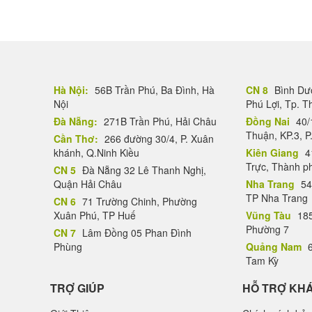
Hà Nội:
56B Trần Phú, Ba Đình, Hà
CN 8
Bình Dươ
Nội
Phú Lợi, Tp. 
Đà Nẵng:
271B Trần Phú, Hải Châu
Đồng Nai
40/
Thuận, KP.3, P
Cần Thơ:
266 đường 30/4, P. Xuân
khánh, Q.Ninh Kiều
Kiên Giang
4
Trực, Thành p
CN 5
Đà Nẵng 32 Lê Thanh Nghị,
Quận Hải Châu
Nha Trang
54
TP Nha Trang
CN 6
71 Trường Chinh, Phường
Xuân Phú, TP Huế
Vũng Tàu
185
Phường 7
CN 7
Lâm Đồng 05 Phan Đình
Phùng
Quảng Nam
6
Tam Kỳ
TRỢ GIÚP
HỖ TRỢ KH