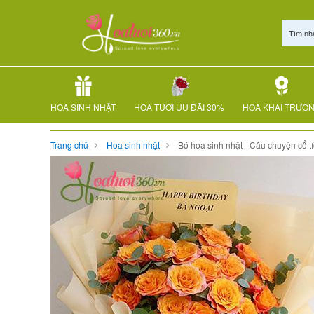
Tìm nh
HOA SINH NHẬT
HOA TƯƠI ƯU ĐÃI 30%
HOA KHAI TRƯƠ
Trang chủ
Hoa sinh nhật
Bó hoa sinh nhật - Câu chuyện cổ t