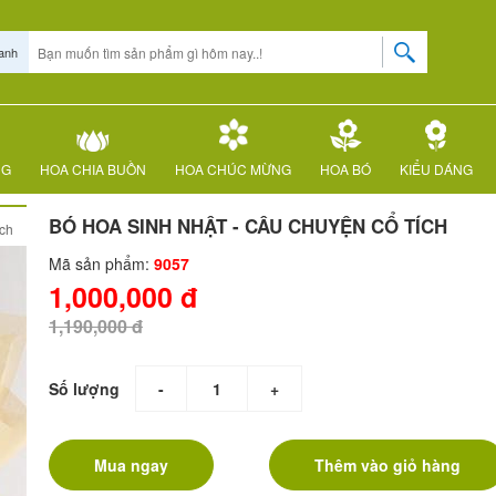
anh
NG
HOA CHIA BUỒN
HOA CHÚC MỪNG
HOA BÓ
KIỂU DÁNG
BÓ HOA SINH NHẬT - CÂU CHUYỆN CỔ TÍCH
ích
Mã sản phẩm:
9057
1,000,000 đ
1,190,000 đ
Số lượng
-
+
Mua ngay
Thêm vào giỏ hàng