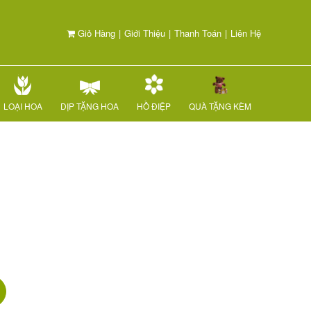
Giỏ Hàng
|
Giới Thiệu
|
Thanh Toán
|
Liên Hệ
LOẠI HOA
DỊP TẶNG HOA
HỒ ĐIỆP
QUÀ TẶNG KÈM