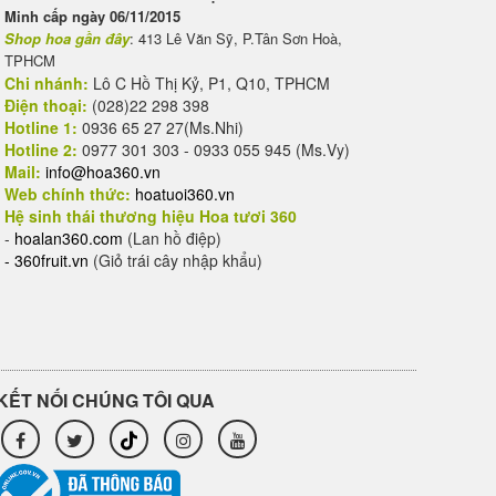
Minh cấp ngày 06/11/2015
Shop hoa gần đây
: 413 Lê Văn Sỹ, P.Tân Sơn Hoà,
TPHCM
Chi nhánh:
Lô C Hồ Thị Kỷ, P1, Q10, TPHCM
Điện thoại:
(028)22 298 398
Hotline 1:
0936 65 27 27(Ms.Nhi)
Hotline 2:
0977 301 303 - 0933 055 945 (Ms.Vy)
Mail:
info@hoa360.vn
Web chính thức:
hoatuoi360.vn
Hệ sinh thái thương hiệu Hoa tươi 360
-
hoalan360.com
(Lan hồ điệp)
-
360fruit.vn
(Giỏ trái cây nhập khẩu)
KẾT NỐI CHÚNG TÔI QUA