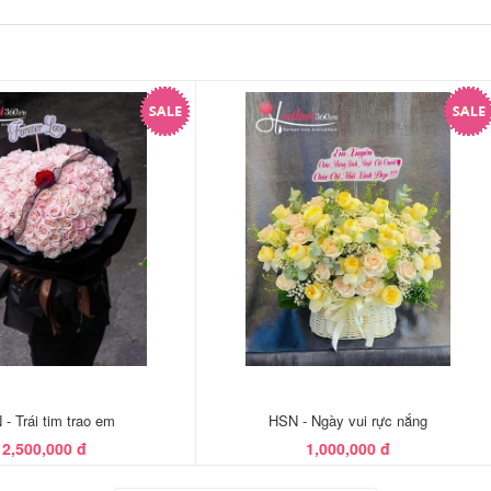
- Trái tim trao em
HSN - Ngày vui rực nắng
2,500,000 đ
1,000,000 đ