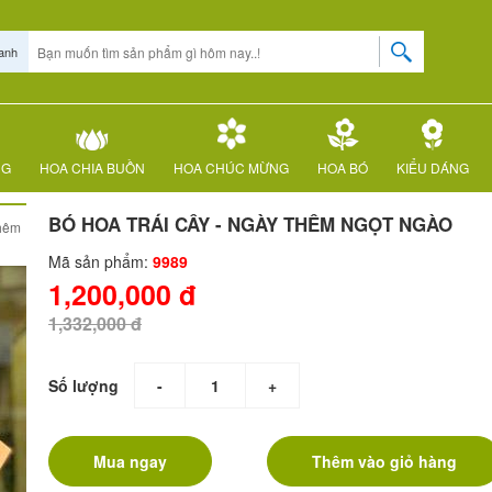
anh
NG
HOA CHIA BUỒN
HOA CHÚC MỪNG
HOA BÓ
KIỂU DÁNG
BÓ HOA TRÁI CÂY - NGÀY THÊM NGỌT NGÀO
thêm
Mã sản phẩm:
9989
1,200,000 đ
1,332,000 đ
Số lượng
-
+
Mua ngay
Thêm vào giỏ hàng