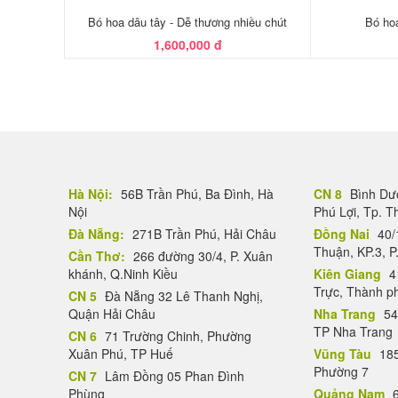
Bó hoa dâu tây - Dễ thương nhiều chút
Bó hoa
1,600,000 đ
Hà Nội:
56B Trần Phú, Ba Đình, Hà
CN 8
Bình Dươ
Nội
Phú Lợi, Tp. 
Đà Nẵng:
271B Trần Phú, Hải Châu
Đồng Nai
40/
Thuận, KP.3, P
Cần Thơ:
266 đường 30/4, P. Xuân
khánh, Q.Ninh Kiều
Kiên Giang
4
Trực, Thành p
CN 5
Đà Nẵng 32 Lê Thanh Nghị,
Quận Hải Châu
Nha Trang
54
TP Nha Trang
CN 6
71 Trường Chinh, Phường
Xuân Phú, TP Huế
Vũng Tàu
185
Phường 7
CN 7
Lâm Đồng 05 Phan Đình
Phùng
Quảng Nam
6