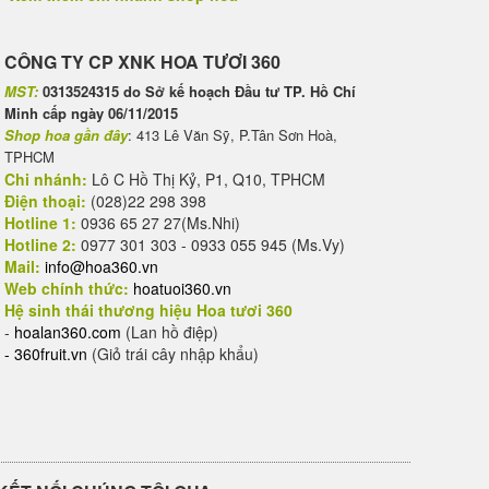
CÔNG TY CP XNK HOA TƯƠI 360
MST:
0313524315 do Sở kế hoạch Đầu tư TP. Hồ Chí
Minh cấp ngày 06/11/2015
Shop hoa gần đây
: 413 Lê Văn Sỹ, P.Tân Sơn Hoà,
TPHCM
Chi nhánh:
Lô C Hồ Thị Kỷ, P1, Q10, TPHCM
Điện thoại:
(028)22 298 398
Hotline 1:
0936 65 27 27(Ms.Nhi)
Hotline 2:
0977 301 303 - 0933 055 945 (Ms.Vy)
Mail:
info@hoa360.vn
Web chính thức:
hoatuoi360.vn
Hệ sinh thái thương hiệu Hoa tươi 360
-
hoalan360.com
(Lan hồ điệp)
-
360fruit.vn
(Giỏ trái cây nhập khẩu)