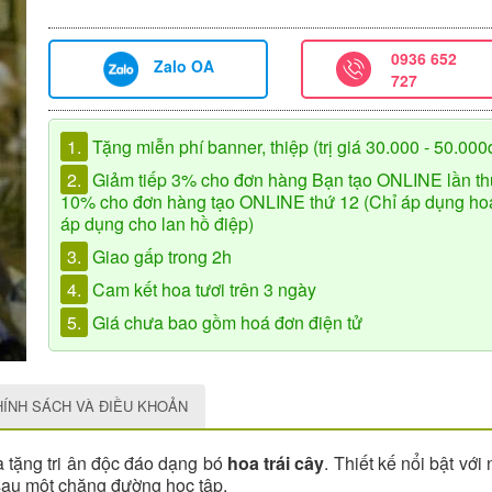
0936 652
Zalo OA
727
1.
Tặng miễn phí banner, thiệp (trị giá 30.000 - 50.000
2.
Giảm tiếp 3% cho đơn hàng Bạn tạo ONLINE lần th
10% cho đơn hàng tạo ONLINE thứ 12 (Chỉ áp dụng hoa 
áp dụng cho lan hồ điệp)
3.
Giao gấp trong 2h
4.
Cam kết hoa tươi trên 3 ngày
5.
Giá chưa bao gồm hoá đơn điện tử
HÍNH SÁCH VÀ ĐIỀU KHOẢN
 tặng tri ân độc đáo dạng bó
hoa trái cây
. Thiết kế nổi bật vớ
 sau một chặng đường học tập.