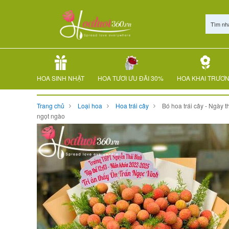
Tìm nh
HOA SINH NHẬT
HOA TƯƠI ƯU ĐÃI 30%
HOA KHAI TRƯƠ
Trang chủ
Loại hoa
Hoa trái cây
Bó hoa trái cây - Ngày 
ngọt ngào