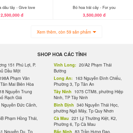
 dâu tây - Give love
Bó hoa trái cây - For you
2,500,000 đ
3,500,000 đ
Xem thêm, còn 59 sản phẩm
SHOP HOA CÁC TỈNH
ng 151 Phú Lợi, P.
Vĩnh Long:
20/A2 Phạm Thái
Thủ Dầu Một
Bường
198A Phạm Văn
Long An:
163 Nguyễn Đình Chiểu,
.Tân Mai Biên Hòa
Phường 3, Tp Tân An
18 Nguyễn Trung
Tây Ninh
1075 CTM8, phường Hiệp
hố Rạch Giá
Ninh, TP Tây Ninh
 Nguyễn Đức Cảnh,
Bình Định
340 Nguyễn Thái Học,
phường Ngô Mây, Tp Quy Nhơn
B Phạm Hồng Thái,
Cà Mau
221 Lý Thường Kiệt, K2,
Phường 6, Tp Cà Mau
1 Nguyễn Du, Tp
Bắc Ninh
83 Trần Hưng Đạo,