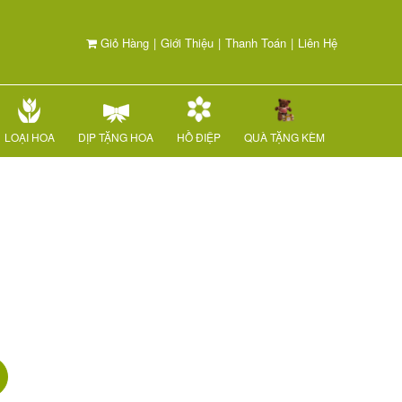
Giỏ Hàng
|
Giới Thiệu
|
Thanh Toán
|
Liên Hệ
LOẠI HOA
DỊP TẶNG HOA
HỒ ĐIỆP
QUÀ TẶNG KÈM