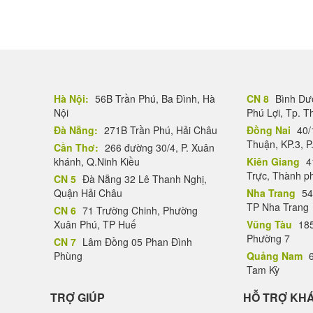
Hà Nội:
56B Trần Phú, Ba Đình, Hà
CN 8
Bình Dươ
Nội
Phú Lợi, Tp. 
Đà Nẵng:
271B Trần Phú, Hải Châu
Đồng Nai
40/
Thuận, KP.3, P
Cần Thơ:
266 đường 30/4, P. Xuân
khánh, Q.Ninh Kiều
Kiên Giang
4
Trực, Thành p
CN 5
Đà Nẵng 32 Lê Thanh Nghị,
Quận Hải Châu
Nha Trang
54
TP Nha Trang
CN 6
71 Trường Chinh, Phường
Xuân Phú, TP Huế
Vũng Tàu
185
Phường 7
CN 7
Lâm Đồng 05 Phan Đình
Phùng
Quảng Nam
6
Tam Kỳ
TRỢ GIÚP
HỖ TRỢ KH