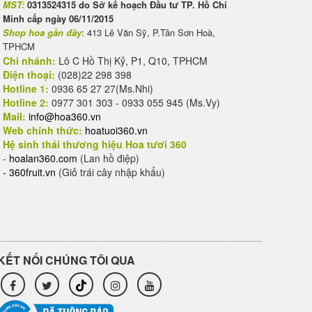
MST:
0313524315 do Sở kế hoạch Đầu tư TP. Hồ Chí
Minh cấp ngày 06/11/2015
Shop hoa gần đây
: 413 Lê Văn Sỹ, P.Tân Sơn Hoà,
TPHCM
Chi nhánh:
Lô C Hồ Thị Kỷ, P1, Q10, TPHCM
Điện thoại:
(028)22 298 398
Hotline 1:
0936 65 27 27(Ms.Nhi)
Hotline 2:
0977 301 303 - 0933 055 945 (Ms.Vy)
Mail:
info@hoa360.vn
Web chính thức:
hoatuoi360.vn
Hệ sinh thái thương hiệu Hoa tươi 360
-
hoalan360.com
(Lan hồ điệp)
-
360fruit.vn
(Giỏ trái cây nhập khẩu)
KẾT NỐI CHÚNG TÔI QUA