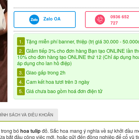
0936 652
Zalo OA
727
1.
Tặng miễn phí banner, thiệp (trị giá 30.000 - 50.000
2.
Giảm tiếp 3% cho đơn hàng Bạn tạo ONLINE lần th
10% cho đơn hàng tạo ONLINE thứ 12 (Chỉ áp dụng hoa 
áp dụng cho lan hồ điệp)
3.
Giao gấp trong 2h
4.
Cam kết hoa tươi trên 3 ngày
5.
Giá chưa bao gồm hoá đơn điện tử
HÍNH SÁCH VÀ ĐIỀU KHOẢN
 trong bó
hoa tulip
đỏ. Sắc hoa mang ý nghĩa về sự khởi đầu m
ừa bắt đầu công việc mới, hoặc gửi đến đồng nghiệp để cổ vũ ti