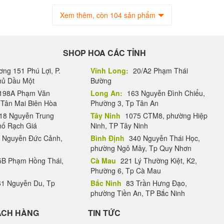
Xem thêm, còn 104 sản phẩm
SHOP HOA CÁC TỈNH
ng 151 Phú Lợi, P.
Vĩnh Long:
20/A2 Phạm Thái
Thủ Dầu Một
Bường
198A Phạm Văn
Long An:
163 Nguyễn Đình Chiểu,
.Tân Mai Biên Hòa
Phường 3, Tp Tân An
18 Nguyễn Trung
Tây Ninh
1075 CTM8, phường Hiệp
hố Rạch Giá
Ninh, TP Tây Ninh
 Nguyễn Đức Cảnh,
Bình Định
340 Nguyễn Thái Học,
phường Ngô Mây, Tp Quy Nhơn
B Phạm Hồng Thái,
Cà Mau
221 Lý Thường Kiệt, K2,
Phường 6, Tp Cà Mau
1 Nguyễn Du, Tp
Bắc Ninh
83 Trần Hưng Đạo,
phường Tiền An, TP Bắc Ninh
ÁCH HÀNG
TIN TỨC