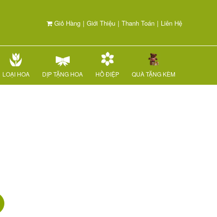
Giỏ Hàng
|
Giới Thiệu
|
Thanh Toán
|
Liên Hệ
LOẠI HOA
DỊP TẶNG HOA
HỒ ĐIỆP
QUÀ TẶNG KÈM