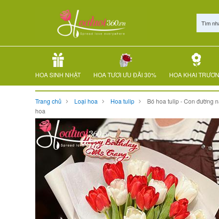
Tìm nh
HOA SINH NHẬT
HOA TƯƠI ƯU ĐÃI 30%
HOA KHAI TRƯƠ
Trang chủ
Loại hoa
Hoa tulip
Bó hoa tulip - Con đường 
hoa