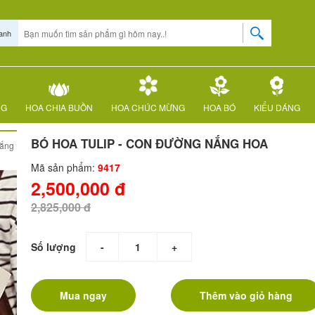
anh
NG
HOA CHIA BUỒN
HOA CHÚC MỪNG
HOA BÓ
KIỂU DÁNG
BÓ HOA TULIP - CON ĐƯỜNG NẮNG HOA
nắng
Mã sản phẩm:
9417
2,500,000 đ
2,825,000 đ
Số lượng
-
+
Mua ngay
Thêm vào giỏ hàng