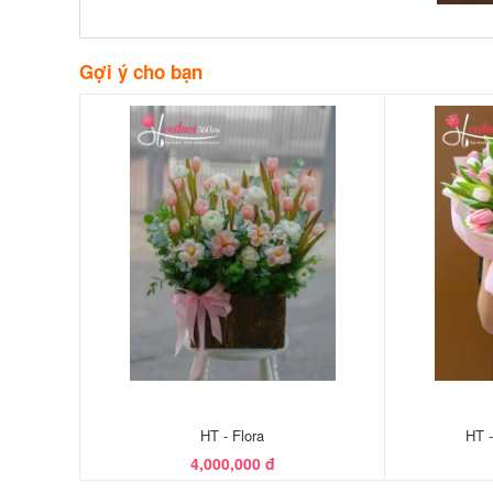
Gợi ý cho bạn
HT - Flora
HT 
4,000,000 đ