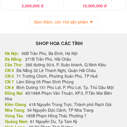
3,000,000 đ
10,000,000 đ
Xem thêm, còn 104 sản phẩm
SHOP HOA CÁC TỈNH
Hà Nội:
56B Trần Phú, Ba Đình, Hà Nội
Đà Nẵng:
271B Trần Phú, Hải Châu
Cần Thơ:
266 đường 30/4, P. Xuân khánh, Q.Ninh Kiều
CN 5
Đà Nẵng 32 Lê Thanh Nghị, Quận Hải Châu
CN 6
71 Trường Chinh, Phường Xuân Phú, TP Huế
CN 7
Lâm Đồng 05 Phan Đình Phùng
CN 8
Bình Dương 151 Phú Lợi, P. Phú Lợi, Tp. Thủ Dầu Một
Đồng Nai
40/198A Phạm Văn Thuận, KP.3, P.Tân Mai Biên
Hòa
Kiên Giang
418 Nguyễn Trung Trực, Thành phố Rạch Giá
Nha Trang
54 Nguyễn Đức Cảnh, TP Nha Trang
Vũng Tàu
185B Phạm Hồng Thái, Phường 7
Quảng Nam
61 Nguyễn Du, Tp Tam Kỳ
Vĩnh Long:
20/A2 Phạm Thái Bường