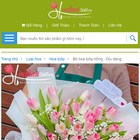
Giỏ Hàng
|
Giới Thiệu
|
Thanh Toán
|
Liên Hệ
Trang chủ
Loại hoa
Hoa tulip
Bó hoa tulip hồng - Dịu dàng