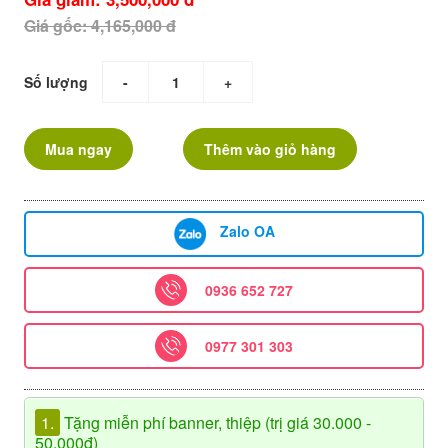
Giá gốc: 4,165,000 đ
Số lượng
-
+
Mua ngay
Thêm vào giỏ hàng
Zalo OA
0936 652 727
0977 301 303
1.
Tặng miễn phí banner, thiệp (trị giá 30.000 -
50.000đ)