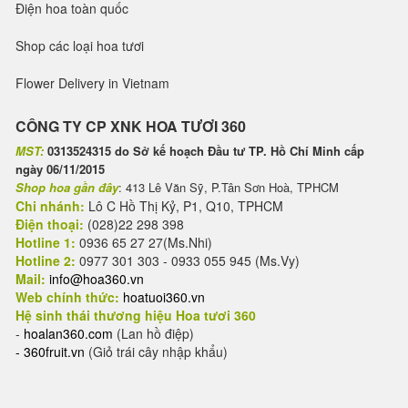
Điện hoa toàn quốc
Shop các loại hoa tươi
Flower Delivery in Vietnam
CÔNG TY CP XNK HOA TƯƠI 360
MST:
0313524315 do Sở kế hoạch Đầu tư TP. Hồ Chí Minh cấp
ngày 06/11/2015
Shop hoa gần đây
: 413 Lê Văn Sỹ, P.Tân Sơn Hoà, TPHCM
Chi nhánh:
Lô C Hồ Thị Kỷ, P1, Q10, TPHCM
Điện thoại:
(028)22 298 398
Hotline 1:
0936 65 27 27(Ms.Nhi)
Hotline 2:
0977 301 303 - 0933 055 945 (Ms.Vy)
Mail:
info@hoa360.vn
Web chính thức:
hoatuoi360.vn
Hệ sinh thái thương hiệu Hoa tươi 360
-
hoalan360.com
(Lan hồ điệp)
-
360fruit.vn
(Giỏ trái cây nhập khẩu)