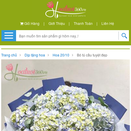
Giỏ Hàng
|
Giới Thiệu
|
Thanh Toán
|
Liên Hệ
Trang chủ
Dịp tặng hoa
Hoa 20/10
Bó tú cầu tuyệt đẹp