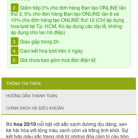
2.
Giảm tiếp 3% cho đơn hàng Bạn tạo ONLINE lần
thứ 2, 5% cho đơn hàng Bạn tạo ONLINE lần 6 và
10% cho đơn hàng tạo ONLINE thứ 12 (Chỉ áp dụng
hoa tươi tại Tp. HCM, Ko áp dụng các dịp lễ, không
áp dụng cho lan hồ điệp)
3.
Giao gấp trong 2h
4.
Cam kết hoa tươi trên 3 ngày
5.
Giá chưa bao gồm hoá đơn điện tử
THÔNG TIN THÊM
HƯỚNG DẪN THANH TOÁN
CHÍNH SÁCH VÀ ĐIỀU KHOẢN
Bó
hoa 20/10
nổi bật với sắc xanh dương dịu dàng, xen
kẽ hài hòa với tông màu xanh cốm và trắng tinh khôi. Sự
kết hợp màu sắc trang nhã từ những đóa cẩm tú cầu tròn