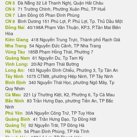
CN 5
Đà Nẵng 32 Lê Thanh Nghị, Quận Hải Châu
CN 6
71 Trường Chinh, Phường Xuân Phú, TP Huế
CN 7
Lâm Đồng 05 Phan Đình Phùng
CN 8
Bình Dương 151 Phú Lợi, P. Phú Lợi, Tp. Thủ Dầu Một
Đồng Nai
40/198A Phạm Văn Thuận, KP.3, P.Tân Mai Biên
Hòa
Kiên Giang
418 Nguyễn Trung Trực, Thành phố Rạch Giá
Nha Trang
54 Nguyễn Đức Cảnh, TP Nha Trang
Vũng Tàu
185B Phạm Hồng Thái, Phường 7
Quảng Nam
61 Nguyễn Du, Tp Tam Kỳ
Vĩnh Long:
20/A2 Phạm Thái Bường
Long An:
163 Nguyễn Đình Chiểu, Phường 3, Tp Tân An
Tây Ninh
1075 CTM8, phường Hiệp Ninh, TP Tây Ninh
Bình Định
340 Nguyễn Thái Học, phường Ngô Mây, Tp
Quy Nhơn
Cà Mau
221 Lý Thường Kiệt, K2, Phường 6, Tp Cà Mau
Bắc Ninh
83 Trần Hưng Đạo, phường Tiền An, TP Bắc
Ninh
Phú Yên
30A Nguyễn Công Trứ, TP Tuy Hòa
Quảng Bình
41 Trần Hưng Đạo, Tp Đồng Hới
Quảng Trị
92 Nguyễn Trãi, TP Đông Hà
Hà Tĩnh
54 Phan Đình Phùng, TP Hà Tĩnh