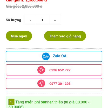
Giá gốc: 2,850,000 đ
Số lượng
-
+
Mua ngay
Thêm vào giỏ hàng
Zalo OA
0936 652 727
0977 301 303
1.
Tặng miễn phí banner, thiệp (trị giá 30.000 -
50.000đ)