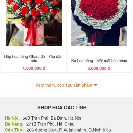
Hộp hoa hồng Ohara đỏ - Yêu đậm
sâu
Bó hoa hồng - Mãi mãi bên nhau
1,500,000 đ
5,000,000 đ
Xem thêm, còn 120 sản phẩm
SHOP HOA CÁC TỈNH
Hà Nội:
56B Trần Phú, Ba Đình, Hà Nội
Đà Nẵng:
271B Trần Phú, Hải Châu
Cần Thơ:
266 đường 30/4, P. Xuân khánh, Q.Ninh Kiều