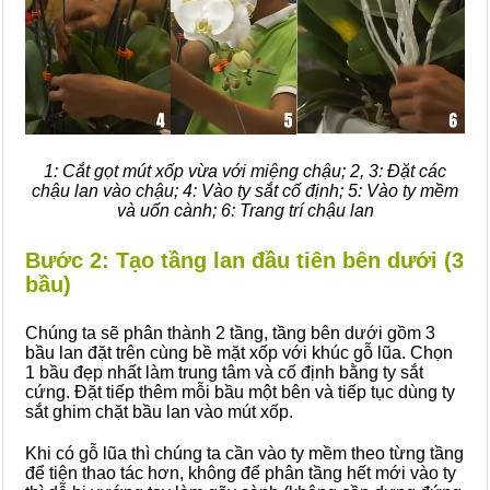
1: Cắt gọt mút xốp vừa với miệng chậu; 2, 3: Đặt các
chậu lan vào chậu; 4: Vào ty sắt cố định; 5: Vào ty mềm
và uốn cành; 6: Trang trí chậu lan
Bước 2: Tạo tầng lan đầu tiên bên dưới (3
bầu)
Chúng ta sẽ phân thành 2 tầng, tầng bên dưới gồm 3
bầu lan đặt trên cùng bề mặt xốp với khúc gỗ lũa. Chọn
1 bầu đẹp nhất làm trung tâm và cố định bằng ty sắt
cứng. Đặt tiếp thêm mỗi bầu một bên và tiếp tục dùng ty
sắt ghim chặt bầu lan vào mút xốp.
Khi có gỗ lũa thì chúng ta cần vào ty mềm theo từng tầng
để tiện thao tác hơn, không để phân tầng hết mới vào ty