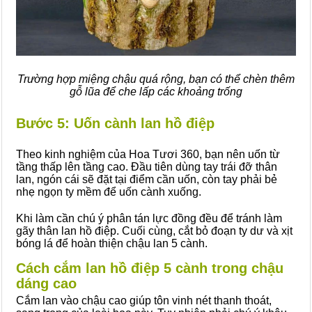
Trường hợp miệng chậu quá rộng, bạn có thể chèn thêm
gỗ lũa để che lấp các khoảng trống
Bước 5: Uốn cành lan hồ điệp
Theo kinh nghiệm của Hoa Tươi 360, bạn nên uốn từ
tầng thấp lên tầng cao. Đầu tiên dùng tay trái đỡ thân
lan, ngón cái sẽ đặt tại điểm cần uốn, còn tay phải bẻ
nhẹ ngọn ty mềm để uốn cành xuống.
Khi làm cần chú ý phân tán lực đồng đều để tránh làm
gãy thân lan hồ điệp. Cuối cùng, cắt bỏ đoạn ty dư và xịt
bóng lá để hoàn thiện chậu lan 5 cành.
Cách cắm lan hồ điệp 5 cành trong chậu
dáng cao
Cắm lan vào chậu cao giúp tôn vinh nét thanh thoát,