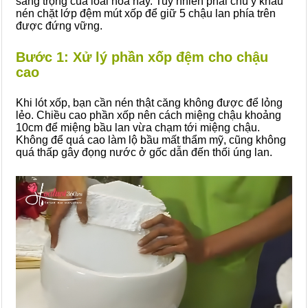
sang trọng của loài hoa này. Tuy nhiên phải chú ý khâu
nén chặt lớp đệm mút xốp để giữ 5 chậu lan phía trên
được đứng vững.
Bước 1: Xử lý phần xốp đệm cho chậu
cao
Khi lót xốp, bạn cần nén thật căng không được để lỏng
lẻo. Chiều cao phần xốp nên cách miệng chậu khoảng
10cm để miệng bầu lan vừa chạm tới miệng chậu.
Không để quá cao làm lộ bầu mất thẩm mỹ, cũng không
quá thấp gây đọng nước ở gốc dẫn đến thối úng lan.