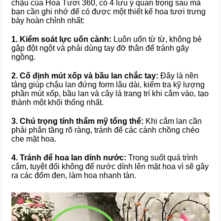
chậu của Hoa Tươi 360, có 4 lưu ý quan trọng sau mà
bạn cần ghi nhớ để có được một thiết kế hoa tươi trưng
bày hoàn chỉnh nhất:
1. Kiểm soát lực uốn cành:
Luôn uốn từ từ, không bẻ
gập đột ngột và phải dùng tay đỡ thân để tránh gãy
ngồng.
2. Cố định mút xốp và bầu lan chắc tay:
Đây là nền
tảng giúp chậu lan đứng form lâu dài, kiểm tra kỹ lượng
phần mút xốp, bầu lan và cây lá trang trí khi cắm vào, tạo
thành một khối thống nhất.
3. Chú trọng tính thẩm mỹ tổng thể:
Khi cắm lan cần
phải phân tầng rõ ràng, tránh để các cành chồng chéo
che mặt hoa.
4. Tránh để hoa lan dính nước:
Trong suốt quá trình
cắm, tuyệt đối không để nước dính lên mặt hoa vì sẽ gây
ra các đốm đen, làm hoa nhanh tàn.