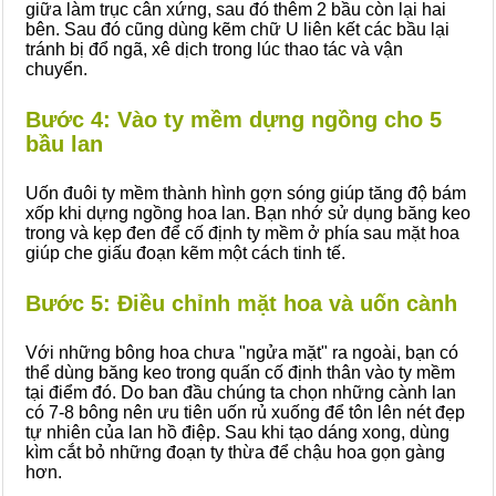
giữa làm trục cân xứng, sau đó thêm 2 bầu còn lại hai
bên. Sau đó cũng dùng kẽm chữ U liên kết các bầu lại
tránh bị đổ ngã, xê dịch trong lúc thao tác và vận
chuyển.
Bước 4: Vào ty mềm dựng ngồng cho 5
bầu lan
Uốn đuôi ty mềm thành hình gợn sóng giúp tăng độ bám
xốp khi dựng ngồng hoa lan. Bạn nhớ sử dụng băng keo
trong và kẹp đen để cố định ty mềm ở phía sau mặt hoa
giúp che giấu đoạn kẽm một cách tinh tế.
Bước 5: Điều chỉnh mặt hoa và uốn cành
Với những bông hoa chưa "ngửa mặt" ra ngoài, bạn có
thể dùng băng keo trong quấn cố định thân vào ty mềm
tại điểm đó. Do ban đầu chúng ta chọn những cành lan
có 7-8 bông nên ưu tiên uốn rủ xuống để tôn lên nét đẹp
tự nhiên của lan hồ điệp. Sau khi tạo dáng xong, dùng
kìm cắt bỏ những đoạn ty thừa để chậu hoa gọn gàng
hơn.