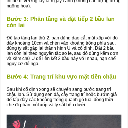
thì dễ bị vướng tay làm gãy cành (không cần dựng đứng
ngồng hoa).
Bước 3: Phân tầng và đặt tiếp 2 bầu lan
còn lại
Để tạo tầng lan thứ 2, bạn dùng dao cắt mút xốp với độ
dày khoảng 10cm và chèn vào khoảng trống phía sau,
dùng ty sắt gập lại thành hình U và cố định. Đặt 2 bầu
lan còn lại theo nguyên tắc so le, sau đó dùng kẽm đơn
và kẽm chữ U để liên kết 2 bầu này với nhau, hạn chế
nguy cơ đổ ngã.
Bước 4: Trang trí khu vực mặt tiền chậu
Sau khi cố định xong sẽ chuyển sang bước trang trí
chậu lan. Sử dụng sen đá, cây trang trí hoặc bướm giả
để lấp đầy các khoảng trống quanh gỗ lũa, đồng thời
che đi phần mút xốp và ty sắt bên dưới.