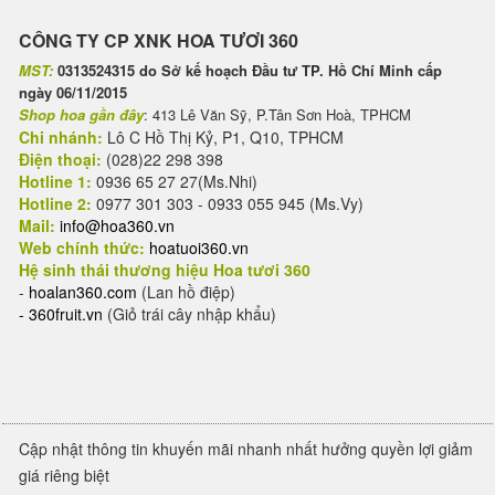
CÔNG TY CP XNK HOA TƯƠI 360
MST:
0313524315 do Sở kế hoạch Đầu tư TP. Hồ Chí Minh cấp
ngày 06/11/2015
Shop hoa gần đây
: 413 Lê Văn Sỹ, P.Tân Sơn Hoà, TPHCM
Chi nhánh:
Lô C Hồ Thị Kỷ, P1, Q10, TPHCM
Điện thoại:
(028)22 298 398
Hotline 1:
0936 65 27 27(Ms.Nhi)
Hotline 2:
0977 301 303 - 0933 055 945 (Ms.Vy)
Mail:
info@hoa360.vn
Web chính thức:
hoatuoi360.vn
Hệ sinh thái thương hiệu Hoa tươi 360
-
hoalan360.com
(Lan hồ điệp)
-
360fruit.vn
(Giỏ trái cây nhập khẩu)
Cập nhật thông tin khuyến mãi nhanh nhất hưởng quyền lợi giảm
giá riêng biệt