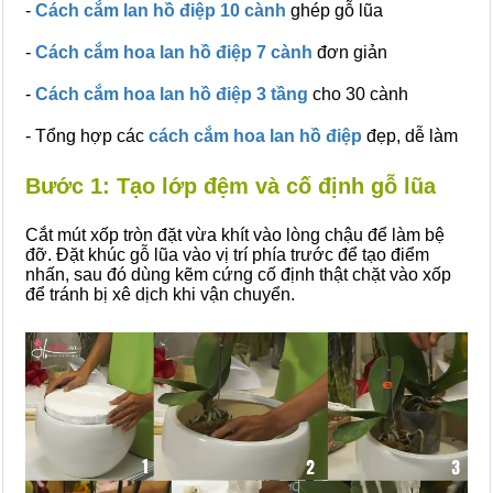
-
Cách cắm lan hồ điệp 10 cành
ghép gỗ lũa
-
Cách cắm hoa lan hồ điệp 7 cành
đơn giản
-
Cách cắm hoa lan hồ điệp 3 tầng
cho 30 cành
- Tổng hợp các
cách cắm hoa lan hồ điệp
đẹp, dễ làm
Bước 1: Tạo lớp đệm và cố định gỗ lũa
Cắt mút xốp tròn đặt vừa khít vào lòng chậu để làm bệ
đỡ. Đặt khúc gỗ lũa vào vị trí phía trước để tạo điểm
nhấn, sau đó dùng kẽm cứng cố định thật chặt vào xốp
để tránh bị xê dịch khi vận chuyển.