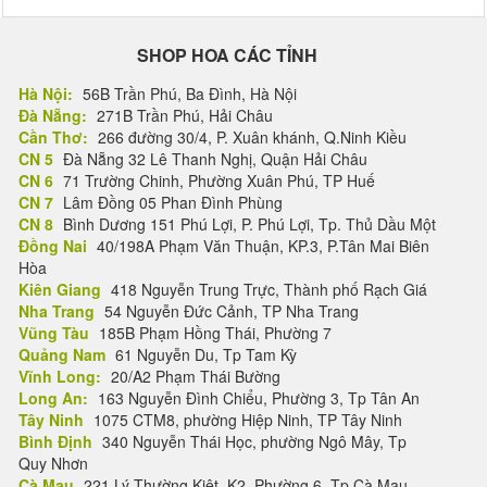
SHOP HOA CÁC TỈNH
Hà Nội:
56B Trần Phú, Ba Đình, Hà Nội
Đà Nẵng:
271B Trần Phú, Hải Châu
Cần Thơ:
266 đường 30/4, P. Xuân khánh, Q.Ninh Kiều
CN 5
Đà Nẵng 32 Lê Thanh Nghị, Quận Hải Châu
CN 6
71 Trường Chinh, Phường Xuân Phú, TP Huế
CN 7
Lâm Đồng 05 Phan Đình Phùng
CN 8
Bình Dương 151 Phú Lợi, P. Phú Lợi, Tp. Thủ Dầu Một
Đồng Nai
40/198A Phạm Văn Thuận, KP.3, P.Tân Mai Biên
Hòa
Kiên Giang
418 Nguyễn Trung Trực, Thành phố Rạch Giá
Nha Trang
54 Nguyễn Đức Cảnh, TP Nha Trang
Vũng Tàu
185B Phạm Hồng Thái, Phường 7
Quảng Nam
61 Nguyễn Du, Tp Tam Kỳ
Vĩnh Long:
20/A2 Phạm Thái Bường
Long An:
163 Nguyễn Đình Chiểu, Phường 3, Tp Tân An
Tây Ninh
1075 CTM8, phường Hiệp Ninh, TP Tây Ninh
Bình Định
340 Nguyễn Thái Học, phường Ngô Mây, Tp
Quy Nhơn
Cà Mau
221 Lý Thường Kiệt, K2, Phường 6, Tp Cà Mau