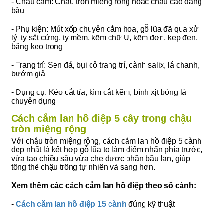
- Chậu cắm: Chậu tròn miệng rộng hoặc chậu cao dáng
bầu
- Phụ kiện: Mút xốp chuyên cắm hoa, gỗ lũa đã qua xử
lý, ty sắt cứng, ty mềm, kẽm chữ U, kẽm đơn, kẹp đen,
băng keo trong
- Trang trí: Sen đá, bụi cỏ trang trí, cành salix, lá chanh,
bướm giả
- Dụng cụ: Kéo cắt tỉa, kìm cắt kẽm, bình xịt bóng lá
chuyên dụng
Cách cắm lan hồ điệp 5 cây trong chậu
tròn miệng rộng
Với chậu tròn miệng rộng, cách cắm lan hồ điệp 5 cành
đẹp nhất là kết hợp gỗ lũa to làm điểm nhấn phía trước,
vừa tạo chiều sâu vừa che được phần bầu lan, giúp
tổng thể chậu trông tự nhiên và sang hơn.
Xem thêm các cách cắm lan hồ điệp theo số cành:
-
Cách cắm lan hồ điệp 15 cành
đúng kỹ thuật