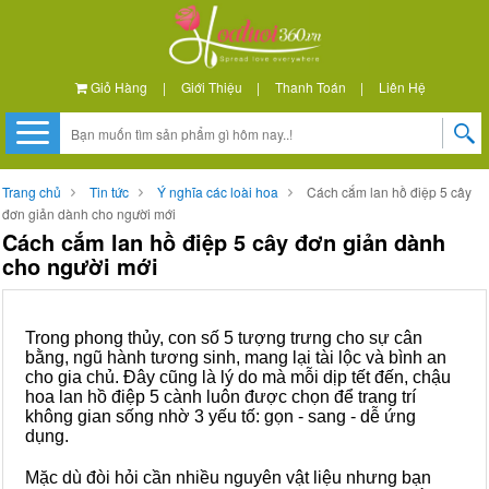
Giỏ Hàng
|
Giới Thiệu
|
Thanh Toán
|
Liên Hệ
Trang chủ
Tin tức
Ý nghĩa các loài hoa
Cách cắm lan hồ điệp 5 cây
đơn giản dành cho người mới
Cách cắm lan hồ điệp 5 cây đơn giản dành
cho người mới
Trong phong thủy, con số 5 tượng trưng cho sự cân
bằng, ngũ hành tương sinh, mang lại tài lộc và bình an
cho gia chủ. Đây cũng là lý do mà mỗi dịp tết đến, chậu
hoa lan hồ điệp 5 cành luôn được chọn để trang trí
không gian sống nhờ 3 yếu tố: gọn - sang - dễ ứng
dụng.
Mặc dù đòi hỏi cần nhiều nguyên vật liệu nhưng bạn