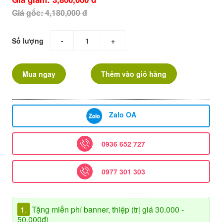
Giá gốc: 4,180,000 đ
Số lượng
-
+
Mua ngay
Thêm vào giỏ hàng
Zalo OA
0936 652 727
0977 301 303
1.
Tặng miễn phí banner, thiệp (trị giá 30.000 -
50.000đ)