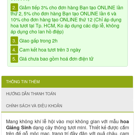
2.
Giảm tiếp 3% cho đơn hàng Bạn tạo ONLINE lần
thứ 2, 5% cho đơn hàng Bạn tạo ONLINE lần 6 và
10% cho đơn hàng tạo ONLINE thứ 12 (Chỉ áp dụng
hoa tươi tại Tp. HCM, Ko áp dụng các dịp lễ, không
áp dụng cho lan hồ điệp)
3.
Giao gấp trong 2h
4.
Cam kết hoa tươi trên 3 ngày
5.
Giá chưa bao gồm hoá đơn điện tử
THÔNG TIN THÊM
HƯỚNG DẪN THANH TOÁN
CHÍNH SÁCH VÀ ĐIỀU KHOẢN
Mang không khí lễ hội vào mọi không gian với mẫu
hoa
Giáng Sinh
dạng cây thông tươi mini. Thiết kế được cắm
trên đế gỗ mộc mạc, trang trí đầy đặn với quả châu, cam