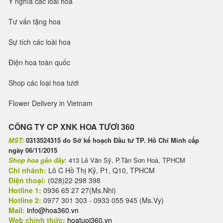
Ý nghĩa các loài hoa
Tư vấn tặng hoa
Sự tích các loài hoa
Điện hoa toàn quốc
Shop các loại hoa tươi
Flower Delivery in Vietnam
CÔNG TY CP XNK HOA TƯƠI 360
MST:
0313524315 do Sở kế hoạch Đầu tư TP. Hồ Chí Minh cấp
ngày 06/11/2015
Shop hoa gần đây
: 413 Lê Văn Sỹ, P.Tân Sơn Hoà, TPHCM
Chi nhánh:
Lô C Hồ Thị Kỷ, P1, Q10, TPHCM
Điện thoại:
(028)22 298 398
Hotline 1:
0936 65 27 27(Ms.Nhi)
Hotline 2:
0977 301 303 - 0933 055 945 (Ms.Vy)
Mail:
info@hoa360.vn
Web chính thức:
hoatuoi360.vn