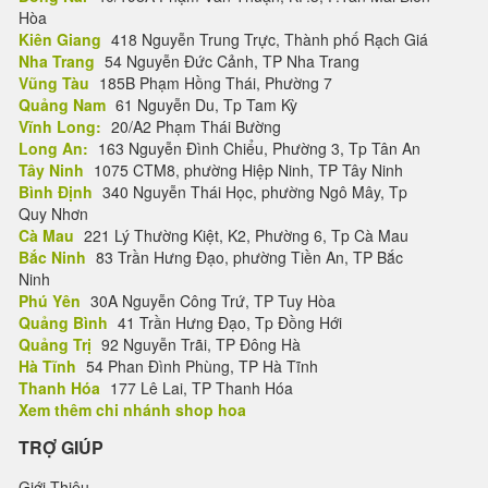
Hòa
Kiên Giang
418 Nguyễn Trung Trực, Thành phố Rạch Giá
Nha Trang
54 Nguyễn Đức Cảnh, TP Nha Trang
Vũng Tàu
185B Phạm Hồng Thái, Phường 7
Quảng Nam
61 Nguyễn Du, Tp Tam Kỳ
Vĩnh Long:
20/A2 Phạm Thái Bường
Long An:
163 Nguyễn Đình Chiểu, Phường 3, Tp Tân An
Tây Ninh
1075 CTM8, phường Hiệp Ninh, TP Tây Ninh
Bình Định
340 Nguyễn Thái Học, phường Ngô Mây, Tp
Quy Nhơn
Cà Mau
221 Lý Thường Kiệt, K2, Phường 6, Tp Cà Mau
Bắc Ninh
83 Trần Hưng Đạo, phường Tiền An, TP Bắc
Ninh
Phú Yên
30A Nguyễn Công Trứ, TP Tuy Hòa
Quảng Bình
41 Trần Hưng Đạo, Tp Đồng Hới
Quảng Trị
92 Nguyễn Trãi, TP Đông Hà
Hà Tĩnh
54 Phan Đình Phùng, TP Hà Tĩnh
Thanh Hóa
177 Lê Lai, TP Thanh Hóa
Xem thêm chi nhánh shop hoa
TRỢ GIÚP
Giới Thiệu