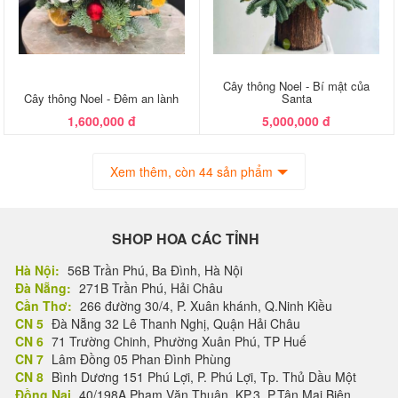
Cây thông Noel - Bí mật của
Cây thông Noel - Đêm an lành
Santa
1,600,000 đ
5,000,000 đ
Xem thêm, còn 44 sản phẩm
SHOP HOA CÁC TỈNH
Hà Nội:
56B Trần Phú, Ba Đình, Hà Nội
Đà Nẵng:
271B Trần Phú, Hải Châu
Cần Thơ:
266 đường 30/4, P. Xuân khánh, Q.Ninh Kiều
CN 5
Đà Nẵng 32 Lê Thanh Nghị, Quận Hải Châu
CN 6
71 Trường Chinh, Phường Xuân Phú, TP Huế
CN 7
Lâm Đồng 05 Phan Đình Phùng
CN 8
Bình Dương 151 Phú Lợi, P. Phú Lợi, Tp. Thủ Dầu Một
Đồng Nai
40/198A Phạm Văn Thuận, KP.3, P.Tân Mai Biên