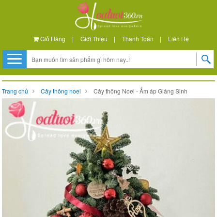
Giỏ Hàng
|
Giới Thiệu
|
Thanh Toán
|
Liên Hệ
Trang chủ
Cây thông noel
Cây thông Noel - Ấm áp Giáng Sinh