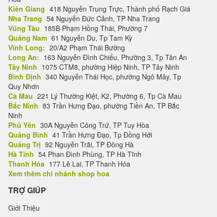
Kiên Giang
418 Nguyễn Trung Trực, Thành phố Rạch Giá
Nha Trang
54 Nguyễn Đức Cảnh, TP Nha Trang
Vũng Tàu
185B Phạm Hồng Thái, Phường 7
Quảng Nam
61 Nguyễn Du, Tp Tam Kỳ
Vĩnh Long:
20/A2 Phạm Thái Bường
Long An:
163 Nguyễn Đình Chiểu, Phường 3, Tp Tân An
Tây Ninh
1075 CTM8, phường Hiệp Ninh, TP Tây Ninh
Bình Định
340 Nguyễn Thái Học, phường Ngô Mây, Tp
Quy Nhơn
Cà Mau
221 Lý Thường Kiệt, K2, Phường 6, Tp Cà Mau
Bắc Ninh
83 Trần Hưng Đạo, phường Tiền An, TP Bắc
Ninh
Phú Yên
30A Nguyễn Công Trứ, TP Tuy Hòa
Quảng Bình
41 Trần Hưng Đạo, Tp Đồng Hới
Quảng Trị
92 Nguyễn Trãi, TP Đông Hà
Hà Tĩnh
54 Phan Đình Phùng, TP Hà Tĩnh
Thanh Hóa
177 Lê Lai, TP Thanh Hóa
Xem thêm chi nhánh shop hoa
TRỢ GIÚP
Giới Thiệu