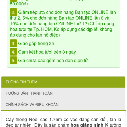
50.000đ)
2.
Giảm tiếp 3% cho đơn hàng Bạn tạo ONLINE lần
thứ 2, 5% cho đơn hàng Bạn tạo ONLINE lần 6 và
10% cho đơn hàng tạo ONLINE thứ 12 (Chỉ áp dụng
hoa tươi tại Tp. HCM, Ko áp dụng các dịp lễ, không
áp dụng cho lan hồ điệp)
3.
Giao gấp trong 2h
4.
Cam kết hoa tươi trên 3 ngày
5.
Giá chưa bao gồm hoá đơn điện tử
THÔNG TIN THÊM
HƯỚNG DẪN THANH TOÁN
CHÍNH SÁCH VÀ ĐIỀU KHOẢN
Cây thông Noel cao 1.75m có vóc dáng cân đối, tán lá
đẹp tự nhiên. Đây là sản phẩm
hoa giáng sinh
lý tưởng