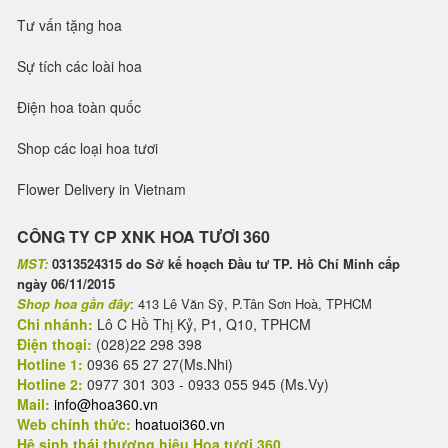
Tư vấn tặng hoa
Sự tích các loài hoa
Điện hoa toàn quốc
Shop các loại hoa tươi
Flower Delivery in Vietnam
CÔNG TY CP XNK HOA TƯƠI 360
MST:
0313524315 do Sở kế hoạch Đầu tư TP. Hồ Chí Minh cấp
ngày 06/11/2015
Shop hoa gần đây
: 413 Lê Văn Sỹ, P.Tân Sơn Hoà, TPHCM
Chi nhánh:
Lô C Hồ Thị Kỷ, P1, Q10, TPHCM
Điện thoại:
(028)22 298 398
Hotline 1:
0936 65 27 27(Ms.Nhi)
Hotline 2:
0977 301 303 - 0933 055 945 (Ms.Vy)
Mail:
info@hoa360.vn
Web chính thức:
hoatuoi360.vn
Hệ sinh thái thương hiệu Hoa tươi 360