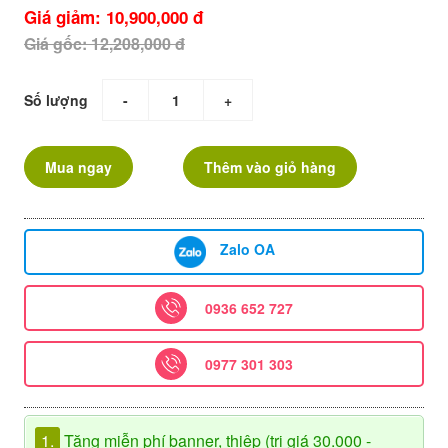
Giá giảm: 10,900,000 đ
Giá gốc: 12,208,000 đ
Số lượng
-
+
Mua ngay
Thêm vào giỏ hàng
Zalo OA
0936 652 727
0977 301 303
1.
Tặng miễn phí banner, thiệp (trị giá 30.000 -