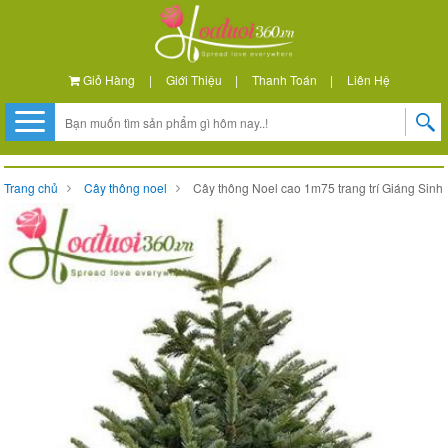
Giỏ Hàng
|
Giới Thiệu
|
Thanh Toán
|
Liên Hệ
Trang chủ
Cây thông noel
Cây thông Noel cao 1m75 trang trí Giáng Sinh