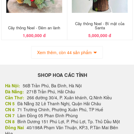
Cây thông Noel - Bí mật của
Cây thông Noel - Đêm an lành
Santa
1,600,000 đ
5,000,000 đ
Xem thêm, còn 44 sản phẩm
SHOP HOA CÁC TỈNH
Hà Nội:
56B Trần Phú, Ba Đình, Hà Nội
Đà Nẵng:
271B Trần Phú, Hải Châu
Cần Thơ:
266 đường 30/4, P. Xuân khánh, Q.Ninh Kiều
CN 5
Đà Nẵng 32 Lê Thanh Nghị, Quận Hải Châu
CN 6
71 Trường Chinh, Phường Xuân Phú, TP Huế
CN 7
Lâm Đồng 05 Phan Đình Phùng
CN 8
Bình Dương 151 Phú Lợi, P. Phú Lợi, Tp. Thủ Dầu Một
Đồng Nai
40/198A Phạm Văn Thuận, KP.3, P.Tân Mai Biên
Hòa