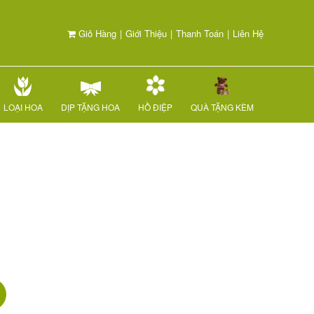
Giỏ Hàng
|
Giới Thiệu
|
Thanh Toán
|
Liên Hệ
LOẠI HOA
DỊP TẶNG HOA
HỒ ĐIỆP
QUÀ TẶNG KÈM