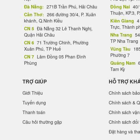
Đà Nẵng:
271B Trần Phú, Hải Châu
Đồng Nai
40/
Thuận, KP.3, P
Cần Thơ:
266 đường 30/4, P. Xuân
khánh, Q.Ninh Kiều
Kiên Giang
4
Trực, Thành p
CN 5
Đà Nẵng 32 Lê Thanh Nghị,
Quận Hải Châu
Nha Trang
54
TP Nha Trang
CN 6
71 Trường Chinh, Phường
Xuân Phú, TP Huế
Vũng Tàu
185
Phường 7
CN 7
Lâm Đồng 05 Phan Đình
Phùng
Quảng Nam
6
Tam Kỳ
TRỢ GIÚP
HỖ TRỢ KH
Giới Thiệu
Chính sách bảo
Tuyển dụng
Chính sách & Q
Thanh toán
Chính sách vận
Câu hỏi thường gặp
Chính sách đổi 
Đặt hàng và th