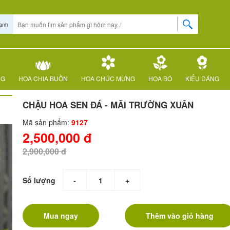
anh
NG
HOA CHIA BUỒN
HOA CHÚC MỪNG
HOA BÓ
KIỂU DÁNG
CHẬU HOA SEN ĐÁ - MÃI TRƯỜNG XUÂN
Mã sản phẩm:
9127
2,500,000 đ
2,900,000 đ
Số lượng
-
+
Mua ngay
Thêm vào giỏ hàng