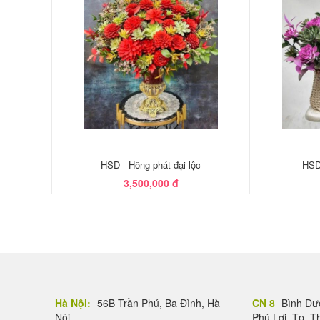
HSD - Hồng phát đại lộc
HSD 
3,500,000 đ
Hà Nội:
56B Trần Phú, Ba Đình, Hà
CN 8
Bình Dươ
Nội
Phú Lợi, Tp. 