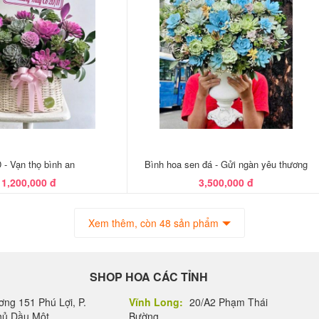
- Vạn thọ bình an
Bình hoa sen đá - Gửi ngàn yêu thương
1,200,000 đ
3,500,000 đ
Xem thêm, còn 48 sản phẩm
SHOP HOA CÁC TỈNH
ng 151 Phú Lợi, P.
Vĩnh Long:
20/A2 Phạm Thái
Thủ Dầu Một
Bường