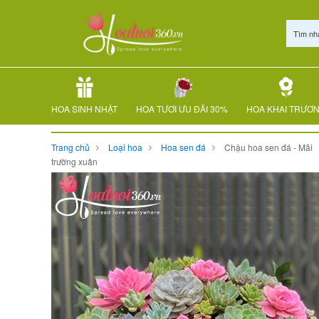
Tìm nh
HOA SINH NHẬT
HOA TƯƠI ƯU ĐÃI 30%
HOA KHAI TRƯƠ
Trang chủ
Loại hoa
Hoa sen đá
Chậu hoa sen đá - Mãi
trường xuân