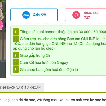
0936 652
Zalo OA
727
1.
Tặng miễn phí banner, thiệp (trị giá 30.000 - 50.000
2.
Giảm tiếp 3% cho đơn hàng Bạn tạo ONLINE lần th
10% cho đơn hàng tạo ONLINE thứ 12 (Chỉ áp dụng hoa 
áp dụng cho lan hồ điệp)
3.
Giao gấp trong 2h
4.
Cam kết hoa tươi trên 3 ngày
5.
Giá chưa bao gồm hoá đơn điện tử
HÍNH SÁCH VÀ ĐIỀU KHOẢN
ều loại sen đá đa sắc, với tông màu xanh tươi mát xen kẽ sắc hồ