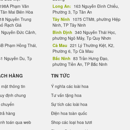
198A Phạm Văn
Long An:
163 Nguyễn Đình Chiểu,
.Tân Mai Biên Hòa
Phường 3, Tp Tân An
18 Nguyễn Trung
Tây Ninh
1075 CTM8, phường Hiệp
hố Rạch Giá
Ninh, TP Tây Ninh
 Nguyễn Đức Cảnh,
Bình Định
340 Nguyễn Thái Học,
phường Ngô Mây, Tp Quy Nhơn
B Phạm Hồng Thái,
Cà Mau
221 Lý Thường Kiệt, K2,
Phường 6, Tp Cà Mau
1 Nguyễn Du, Tp
Bắc Ninh
83 Trần Hưng Đạo,
phường Tiền An, TP Bắc Ninh
ÁCH HÀNG
TIN TỨC
 mật thông tin
Ý nghĩa các loài hoa
uy định chung
Tư vấn tặng hoa
 chuyển
Sự tích các loài hoa
trả hàng
Điện hoa toàn quốc
anh toán qua web
Shop các loại hoa tươi