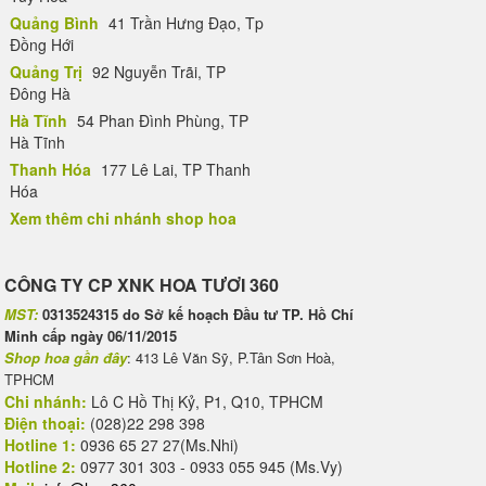
Quảng Bình
41 Trần Hưng Đạo, Tp
Đồng Hới
Quảng Trị
92 Nguyễn Trãi, TP
Đông Hà
Hà Tĩnh
54 Phan Đình Phùng, TP
Hà Tĩnh
Thanh Hóa
177 Lê Lai, TP Thanh
Hóa
Xem thêm chi nhánh shop hoa
CÔNG TY CP XNK HOA TƯƠI 360
MST:
0313524315 do Sở kế hoạch Đầu tư TP. Hồ Chí
Minh cấp ngày 06/11/2015
Shop hoa gần đây
: 413 Lê Văn Sỹ, P.Tân Sơn Hoà,
TPHCM
Chi nhánh:
Lô C Hồ Thị Kỷ, P1, Q10, TPHCM
Điện thoại:
(028)22 298 398
Hotline 1:
0936 65 27 27(Ms.Nhi)
Hotline 2:
0977 301 303 - 0933 055 945 (Ms.Vy)