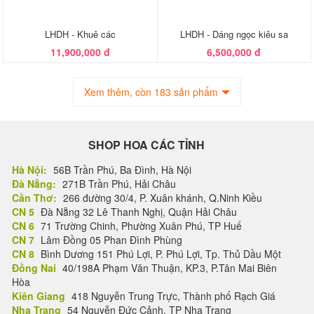
LHDH - Khuê các
LHDH - Dáng ngọc kiêu sa
11,900,000 đ
6,500,000 đ
Xem thêm, còn 183 sản phẩm
SHOP HOA CÁC TỈNH
Hà Nội:
56B Trần Phú, Ba Đình, Hà Nội
Đà Nẵng:
271B Trần Phú, Hải Châu
Cần Thơ:
266 đường 30/4, P. Xuân khánh, Q.Ninh Kiều
CN 5
Đà Nẵng 32 Lê Thanh Nghị, Quận Hải Châu
CN 6
71 Trường Chinh, Phường Xuân Phú, TP Huế
CN 7
Lâm Đồng 05 Phan Đình Phùng
CN 8
Bình Dương 151 Phú Lợi, P. Phú Lợi, Tp. Thủ Dầu Một
Đồng Nai
40/198A Phạm Văn Thuận, KP.3, P.Tân Mai Biên
Hòa
Kiên Giang
418 Nguyễn Trung Trực, Thành phố Rạch Giá
Nha Trang
54 Nguyễn Đức Cảnh, TP Nha Trang