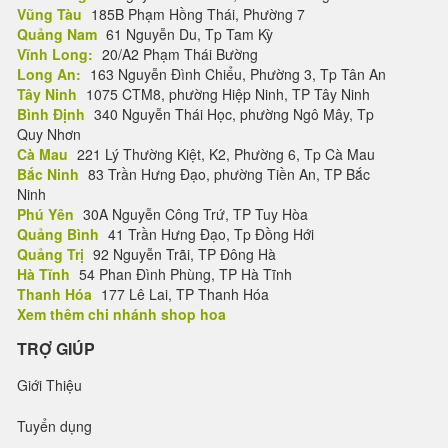
Vũng Tàu
185B Phạm Hồng Thái, Phường 7
Quảng Nam
61 Nguyễn Du, Tp Tam Kỳ
Vĩnh Long:
20/A2 Phạm Thái Bường
Long An:
163 Nguyễn Đình Chiểu, Phường 3, Tp Tân An
Tây Ninh
1075 CTM8, phường Hiệp Ninh, TP Tây Ninh
Bình Định
340 Nguyễn Thái Học, phường Ngô Mây, Tp
Quy Nhơn
Cà Mau
221 Lý Thường Kiệt, K2, Phường 6, Tp Cà Mau
Bắc Ninh
83 Trần Hưng Đạo, phường Tiền An, TP Bắc
Ninh
Phú Yên
30A Nguyễn Công Trứ, TP Tuy Hòa
Quảng Bình
41 Trần Hưng Đạo, Tp Đồng Hới
Quảng Trị
92 Nguyễn Trãi, TP Đông Hà
Hà Tĩnh
54 Phan Đình Phùng, TP Hà Tĩnh
Thanh Hóa
177 Lê Lai, TP Thanh Hóa
Xem thêm chi nhánh shop hoa
TRỢ GIÚP
Giới Thiệu
Tuyển dụng