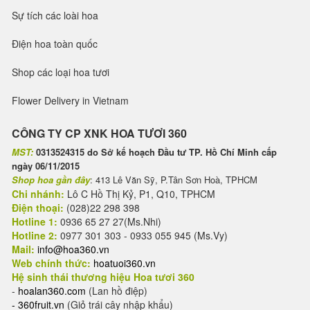
Sự tích các loài hoa
Điện hoa toàn quốc
Shop các loại hoa tươi
Flower Delivery in Vietnam
CÔNG TY CP XNK HOA TƯƠI 360
MST:
0313524315 do Sở kế hoạch Đầu tư TP. Hồ Chí Minh cấp
ngày 06/11/2015
Shop hoa gần đây
: 413 Lê Văn Sỹ, P.Tân Sơn Hoà, TPHCM
Chi nhánh:
Lô C Hồ Thị Kỷ, P1, Q10, TPHCM
Điện thoại:
(028)22 298 398
Hotline 1:
0936 65 27 27(Ms.Nhi)
Hotline 2:
0977 301 303 - 0933 055 945 (Ms.Vy)
Mail:
info@hoa360.vn
Web chính thức:
hoatuoi360.vn
Hệ sinh thái thương hiệu Hoa tươi 360
-
hoalan360.com
(Lan hồ điệp)
-
360fruit.vn
(Giỏ trái cây nhập khẩu)