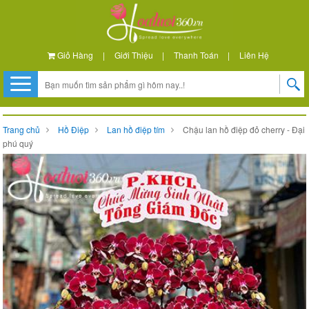
Giỏ Hàng
|
Giới Thiệu
|
Thanh Toán
|
Liên Hệ
Trang chủ
Hồ Điệp
Lan hồ điệp tím
Chậu lan hồ điệp đỏ cherry - Đại
phú quý