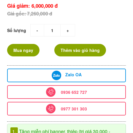
Giá giảm: 6,000,000 đ
Giá gốc: 7,260,000 đ
Số lượng
-
+
Mua ngay
Thêm vào giỏ hàng
Zalo OA
0936 652 727
0977 301 303
1.
Tặng miễn phí banner, thiệp (trị giá 30.000 -