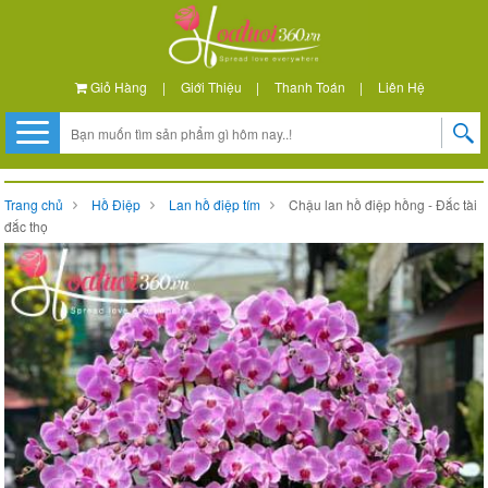
Giỏ Hàng
|
Giới Thiệu
|
Thanh Toán
|
Liên Hệ
Trang chủ
Hồ Điệp
Lan hồ điệp tím
Chậu lan hồ điệp hồng - Đắc tài
đắc thọ