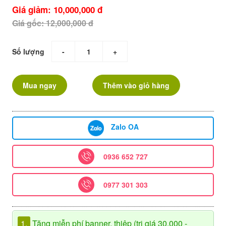
Giá giảm: 10,000,000 đ
Giá gốc: 12,000,000 đ
Số lượng
-
+
Mua ngay
Thêm vào giỏ hàng
Zalo OA
0936 652 727
0977 301 303
1.
Tặng miễn phí banner, thiệp (trị giá 30.000 -