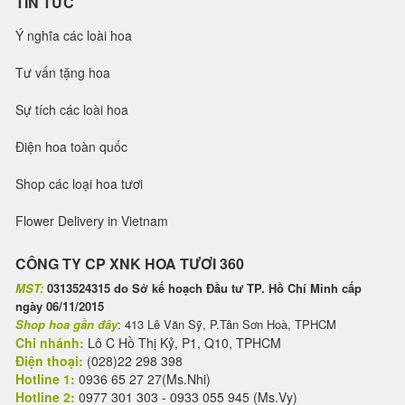
TIN TỨC
Ý nghĩa các loài hoa
Tư vấn tặng hoa
Sự tích các loài hoa
Điện hoa toàn quốc
Shop các loại hoa tươi
Flower Delivery in Vietnam
CÔNG TY CP XNK HOA TƯƠI 360
MST:
0313524315 do Sở kế hoạch Đầu tư TP. Hồ Chí Minh cấp
ngày 06/11/2015
Shop hoa gần đây
: 413 Lê Văn Sỹ, P.Tân Sơn Hoà, TPHCM
Chi nhánh:
Lô C Hồ Thị Kỷ, P1, Q10, TPHCM
Điện thoại:
(028)22 298 398
Hotline 1:
0936 65 27 27(Ms.Nhi)
Hotline 2:
0977 301 303 - 0933 055 945 (Ms.Vy)