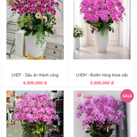
LHDT - Dấu ấn thành công
LHDH - Bướm hồng khoe sắc
6,500,000 đ
5,000,000 đ