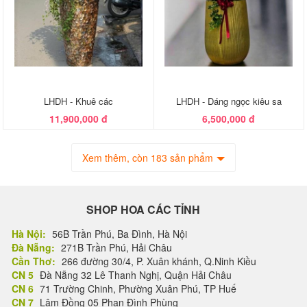
LHDH - Khuê các
LHDH - Dáng ngọc kiêu sa
11,900,000 đ
6,500,000 đ
Xem thêm, còn 183 sản phẩm
SHOP HOA CÁC TỈNH
Hà Nội:
56B Trần Phú, Ba Đình, Hà Nội
Đà Nẵng:
271B Trần Phú, Hải Châu
Cần Thơ:
266 đường 30/4, P. Xuân khánh, Q.Ninh Kiều
CN 5
Đà Nẵng 32 Lê Thanh Nghị, Quận Hải Châu
CN 6
71 Trường Chinh, Phường Xuân Phú, TP Huế
CN 7
Lâm Đồng 05 Phan Đình Phùng