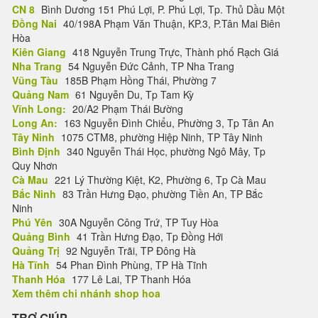
CN 8
Bình Dương 151 Phú Lợi, P. Phú Lợi, Tp. Thủ Dầu Một
Đồng Nai
40/198A Phạm Văn Thuận, KP.3, P.Tân Mai Biên
Hòa
Kiên Giang
418 Nguyễn Trung Trực, Thành phố Rạch Giá
Nha Trang
54 Nguyễn Đức Cảnh, TP Nha Trang
Vũng Tàu
185B Phạm Hồng Thái, Phường 7
Quảng Nam
61 Nguyễn Du, Tp Tam Kỳ
Vĩnh Long:
20/A2 Phạm Thái Bường
Long An:
163 Nguyễn Đình Chiểu, Phường 3, Tp Tân An
Tây Ninh
1075 CTM8, phường Hiệp Ninh, TP Tây Ninh
Bình Định
340 Nguyễn Thái Học, phường Ngô Mây, Tp
Quy Nhơn
Cà Mau
221 Lý Thường Kiệt, K2, Phường 6, Tp Cà Mau
Bắc Ninh
83 Trần Hưng Đạo, phường Tiền An, TP Bắc
Ninh
Phú Yên
30A Nguyễn Công Trứ, TP Tuy Hòa
Quảng Bình
41 Trần Hưng Đạo, Tp Đồng Hới
Quảng Trị
92 Nguyễn Trãi, TP Đông Hà
Hà Tĩnh
54 Phan Đình Phùng, TP Hà Tĩnh
Thanh Hóa
177 Lê Lai, TP Thanh Hóa
Xem thêm chi nhánh shop hoa
TRỢ GIÚP