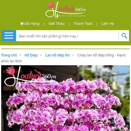
Giỏ Hàng
|
Giới Thiệu
|
Thanh Toán
|
Liên Hệ
Trang chủ
Hồ Điệp
Lan hồ điệp tím
Chậu lan hồ điệp hồng - Hạnh
phúc an lành