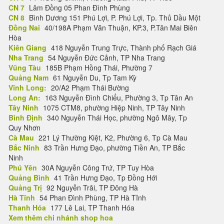
CN 7
Lâm Đồng 05 Phan Đình Phùng
CN 8
Bình Dương 151 Phú Lợi, P. Phú Lợi, Tp. Thủ Dầu Một
Đồng Nai
40/198A Phạm Văn Thuận, KP.3, P.Tân Mai Biên
Hòa
Kiên Giang
418 Nguyễn Trung Trực, Thành phố Rạch Giá
Nha Trang
54 Nguyễn Đức Cảnh, TP Nha Trang
Vũng Tàu
185B Phạm Hồng Thái, Phường 7
Quảng Nam
61 Nguyễn Du, Tp Tam Kỳ
Vĩnh Long:
20/A2 Phạm Thái Bường
Long An:
163 Nguyễn Đình Chiểu, Phường 3, Tp Tân An
Tây Ninh
1075 CTM8, phường Hiệp Ninh, TP Tây Ninh
Bình Định
340 Nguyễn Thái Học, phường Ngô Mây, Tp
Quy Nhơn
Cà Mau
221 Lý Thường Kiệt, K2, Phường 6, Tp Cà Mau
Bắc Ninh
83 Trần Hưng Đạo, phường Tiền An, TP Bắc
Ninh
Phú Yên
30A Nguyễn Công Trứ, TP Tuy Hòa
Quảng Bình
41 Trần Hưng Đạo, Tp Đồng Hới
Quảng Trị
92 Nguyễn Trãi, TP Đông Hà
Hà Tĩnh
54 Phan Đình Phùng, TP Hà Tĩnh
Thanh Hóa
177 Lê Lai, TP Thanh Hóa
Xem thêm chi nhánh shop hoa