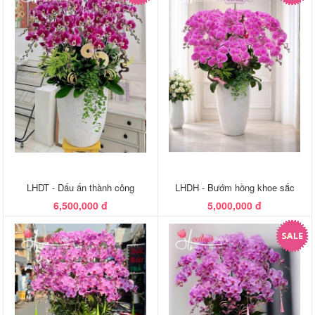
LHDT - Dấu ấn thành công
LHDH - Bướm hồng khoe sắc
6,500,000 đ
5,000,000 đ