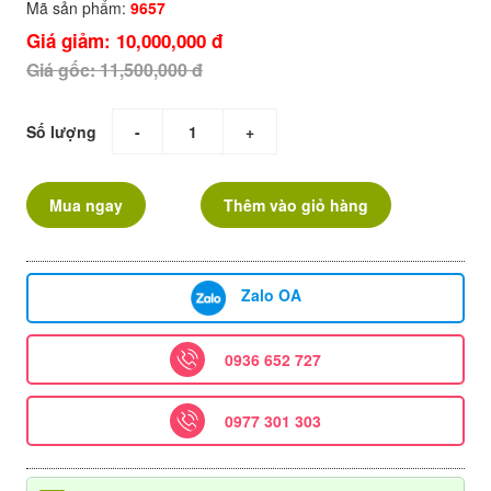
Mã sản phẩm:
9657
Giá giảm: 10,000,000 đ
Giá gốc: 11,500,000 đ
Số lượng
-
+
Mua ngay
Thêm vào giỏ hàng
Zalo OA
0936 652 727
0977 301 303