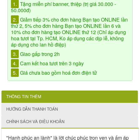
1.
Tặng miễn phí banner, thiệp (trị giá 30.000 -
50.000đ)
2.
Giảm tiếp 3% cho đơn hàng Bạn tạo ONLINE lần
thứ 2, 5% cho đơn hàng Bạn tạo ONLINE lần 6 và
10% cho đơn hàng tạo ONLINE thứ 12 (Chỉ áp dụng
hoa tươi tại Tp. HCM, Ko áp dụng các dịp lễ, không
áp dụng cho lan hồ điệp)
3.
Giao gấp trong 2h
4.
Cam kết hoa tươi trên 3 ngày
5.
Giá chưa bao gồm hoá đơn điện tử
THÔNG TIN THÊM
HƯỚNG DẪN THANH TOÁN
CHÍNH SÁCH VÀ ĐIỀU KHOẢN
"Hạnh phúc an lành" là lời chúc phúc trọn vẹn và ấm áp