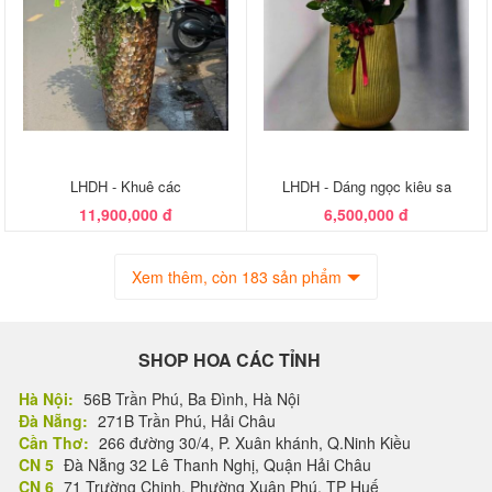
LHDH - Khuê các
LHDH - Dáng ngọc kiêu sa
11,900,000 đ
6,500,000 đ
Xem thêm, còn 183 sản phẩm
SHOP HOA CÁC TỈNH
Hà Nội:
56B Trần Phú, Ba Đình, Hà Nội
Đà Nẵng:
271B Trần Phú, Hải Châu
Cần Thơ:
266 đường 30/4, P. Xuân khánh, Q.Ninh Kiều
CN 5
Đà Nẵng 32 Lê Thanh Nghị, Quận Hải Châu
CN 6
71 Trường Chinh, Phường Xuân Phú, TP Huế