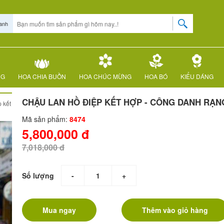
anh
NG
HOA CHIA BUỒN
HOA CHÚC MỪNG
HOA BÓ
KIỂU DÁNG
CHẬU LAN HỒ ĐIỆP KẾT HỢP - CÔNG DANH RẠN
 kết
Mã sản phẩm:
8474
5,800,000 đ
7,018,000 đ
Số lượng
-
+
Mua ngay
Thêm vào giỏ hàng