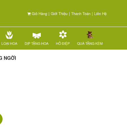
Giỏ Hàng
|
Giới Thiệu
|
Thanh Toán
|
Liên Hệ
LOẠI HOA
DỊP TẶNG HOA
HỒ ĐIỆP
QUÀ TẶNG KÈM
G NGỜI