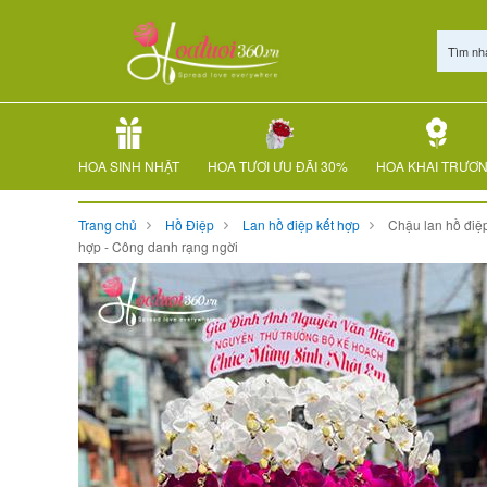
Tìm nh
HOA SINH NHẬT
HOA TƯƠI ƯU ĐÃI 30%
HOA KHAI TRƯƠ
Trang chủ
Hồ Điệp
Lan hồ điệp kết hợp
Chậu lan hồ điệp
hợp - Công danh rạng ngời