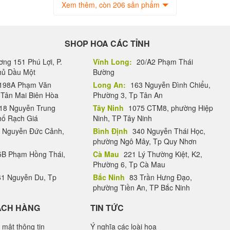
Xem thêm, còn 206 sản phẩm
SHOP HOA CÁC TỈNH
ng 151 Phú Lợi, P.
Vĩnh Long:
20/A2 Phạm Thái
Thủ Dầu Một
Bường
198A Phạm Văn
Long An:
163 Nguyễn Đình Chiểu,
.Tân Mai Biên Hòa
Phường 3, Tp Tân An
18 Nguyễn Trung
Tây Ninh
1075 CTM8, phường Hiệp
hố Rạch Giá
Ninh, TP Tây Ninh
 Nguyễn Đức Cảnh,
Bình Định
340 Nguyễn Thái Học,
phường Ngô Mây, Tp Quy Nhơn
B Phạm Hồng Thái,
Cà Mau
221 Lý Thường Kiệt, K2,
Phường 6, Tp Cà Mau
1 Nguyễn Du, Tp
Bắc Ninh
83 Trần Hưng Đạo,
phường Tiền An, TP Bắc Ninh
ÁCH HÀNG
TIN TỨC
 mật thông tin
Ý nghĩa các loài hoa