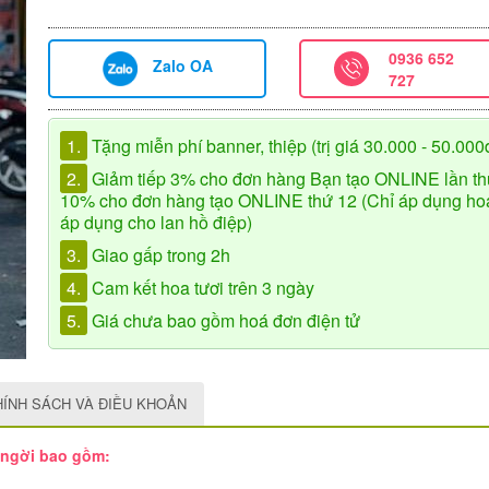
0936 652
Zalo OA
727
1.
Tặng miễn phí banner, thiệp (trị giá 30.000 - 50.000
2.
Giảm tiếp 3% cho đơn hàng Bạn tạo ONLINE lần th
10% cho đơn hàng tạo ONLINE thứ 12 (Chỉ áp dụng hoa 
áp dụng cho lan hồ điệp)
3.
Giao gấp trong 2h
4.
Cam kết hoa tươi trên 3 ngày
5.
Giá chưa bao gồm hoá đơn điện tử
HÍNH SÁCH VÀ ĐIỀU KHOẢN
 ngời bao gồm: