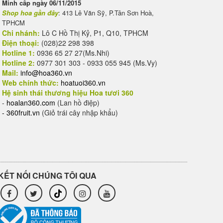
Minh cấp ngày 06/11/2015
Shop hoa gần đây
: 413 Lê Văn Sỹ, P.Tân Sơn Hoà,
TPHCM
Chi nhánh:
Lô C Hồ Thị Kỷ, P1, Q10, TPHCM
Điện thoại:
(028)22 298 398
Hotline 1:
0936 65 27 27(Ms.Nhi)
Hotline 2:
0977 301 303 - 0933 055 945 (Ms.Vy)
Mail:
info@hoa360.vn
Web chính thức:
hoatuoi360.vn
Hệ sinh thái thương hiệu Hoa tươi 360
-
hoalan360.com
(Lan hồ điệp)
-
360fruit.vn
(Giỏ trái cây nhập khẩu)
KẾT NỐI CHÚNG TÔI QUA