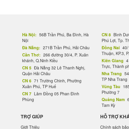
Hà Nội:
56B Trần Phú, Ba Đình, Hà
CN 8
Bình Dươ
Nội
Phú Lợi, Tp. 
Đà Nẵng:
271B Trần Phú, Hải Châu
Đồng Nai
40/
Thuận, KP.3, P
Cần Thơ:
266 đường 30/4, P. Xuân
khánh, Q.Ninh Kiều
Kiên Giang
4
Trực, Thành p
CN 5
Đà Nẵng 32 Lê Thanh Nghị,
Quận Hải Châu
Nha Trang
54
TP Nha Trang
CN 6
71 Trường Chinh, Phường
Xuân Phú, TP Huế
Vũng Tàu
185
Phường 7
CN 7
Lâm Đồng 05 Phan Đình
Phùng
Quảng Nam
6
Tam Kỳ
TRỢ GIÚP
HỖ TRỢ KH
Giới Thiệu
Chính sách bảo