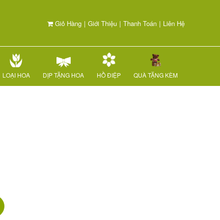
Giỏ Hàng
|
Giới Thiệu
|
Thanh Toán
|
Liên Hệ
LOẠI HOA
DỊP TẶNG HOA
HỒ ĐIỆP
QUÀ TẶNG KÈM