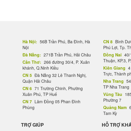
Hà Nội:
56B Trần Phú, Ba Đình, Hà
CN 8
Bình Dươ
Nội
Phú Lợi, Tp. 
Đà Nẵng:
271B Trần Phú, Hải Châu
Đồng Nai
40/
Thuận, KP.3, P
Cần Thơ:
266 đường 30/4, P. Xuân
khánh, Q.Ninh Kiều
Kiên Giang
4
Trực, Thành p
CN 5
Đà Nẵng 32 Lê Thanh Nghị,
Quận Hải Châu
Nha Trang
54
TP Nha Trang
CN 6
71 Trường Chinh, Phường
Xuân Phú, TP Huế
Vũng Tàu
185
Phường 7
CN 7
Lâm Đồng 05 Phan Đình
Phùng
Quảng Nam
6
Tam Kỳ
TRỢ GIÚP
HỖ TRỢ KH