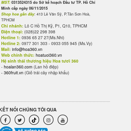
MST:
0313524315 do Sở kế hoạch Đầu tư TP. Hồ Chí
Minh cấp ngày 06/11/2015
Shop hoa gần đây
: 413 Lê Văn Sỹ, P.Tân Sơn Hoà,
TPHCM
Chi nhánh:
Lô C Hồ Thị Kỷ, P1, Q10, TPHCM
Điện thoại:
(028)22 298 398
Hotline 1:
0936 65 27 27(Ms.Nhi)
Hotline 2:
0977 301 303 - 0933 055 945 (Ms.Vy)
Mail:
info@hoa360.vn
Web chính thức:
hoatuoi360.vn
Hệ sinh thái thương hiệu Hoa tươi 360
-
hoalan360.com
(Lan hồ điệp)
-
360fruit.vn
(Giỏ trái cây nhập khẩu)
KẾT NỐI CHÚNG TÔI QUA