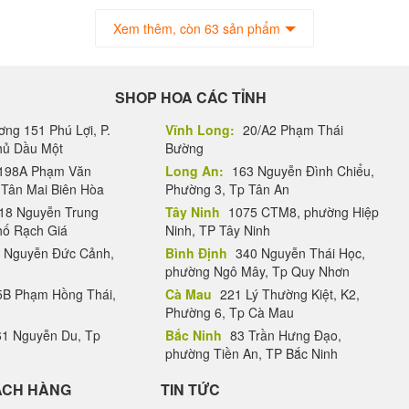
Xem thêm, còn 63 sản phẩm
SHOP HOA CÁC TỈNH
ng 151 Phú Lợi, P.
Vĩnh Long:
20/A2 Phạm Thái
Thủ Dầu Một
Bường
198A Phạm Văn
Long An:
163 Nguyễn Đình Chiểu,
.Tân Mai Biên Hòa
Phường 3, Tp Tân An
18 Nguyễn Trung
Tây Ninh
1075 CTM8, phường Hiệp
hố Rạch Giá
Ninh, TP Tây Ninh
 Nguyễn Đức Cảnh,
Bình Định
340 Nguyễn Thái Học,
phường Ngô Mây, Tp Quy Nhơn
B Phạm Hồng Thái,
Cà Mau
221 Lý Thường Kiệt, K2,
Phường 6, Tp Cà Mau
1 Nguyễn Du, Tp
Bắc Ninh
83 Trần Hưng Đạo,
phường Tiền An, TP Bắc Ninh
ÁCH HÀNG
TIN TỨC