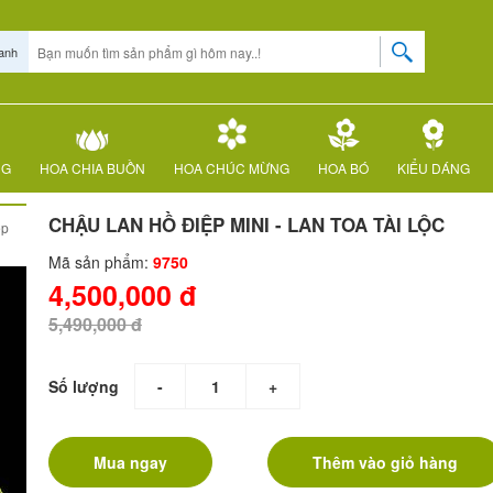
anh
NG
HOA CHIA BUỒN
HOA CHÚC MỪNG
HOA BÓ
KIỂU DÁNG
CHẬU LAN HỒ ĐIỆP MINI - LAN TOA TÀI LỘC
ệp
Mã sản phẩm:
9750
4,500,000 đ
5,490,000 đ
Số lượng
-
+
Mua ngay
Thêm vào giỏ hàng