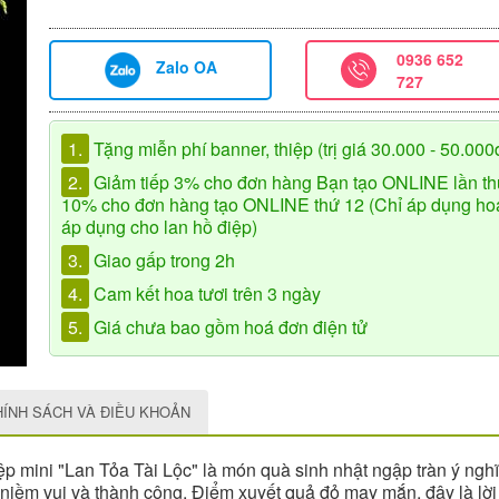
0936 652
Zalo OA
727
1.
Tặng miễn phí banner, thiệp (trị giá 30.000 - 50.000
2.
Giảm tiếp 3% cho đơn hàng Bạn tạo ONLINE lần th
10% cho đơn hàng tạo ONLINE thứ 12 (Chỉ áp dụng hoa 
áp dụng cho lan hồ điệp)
3.
Giao gấp trong 2h
4.
Cam kết hoa tươi trên 3 ngày
5.
Giá chưa bao gồm hoá đơn điện tử
HÍNH SÁCH VÀ ĐIỀU KHOẢN
ệp mini "Lan Tỏa Tài Lộc" là món quà sinh nhật ngập tràn ý n
iềm vui và thành công. Điểm xuyết quả đỏ may mắn, đây là lời 