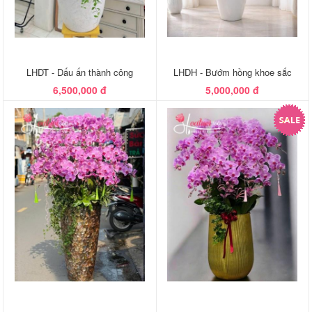
LHDT - Dấu ấn thành công
LHDH - Bướm hồng khoe sắc
6,500,000 đ
5,000,000 đ