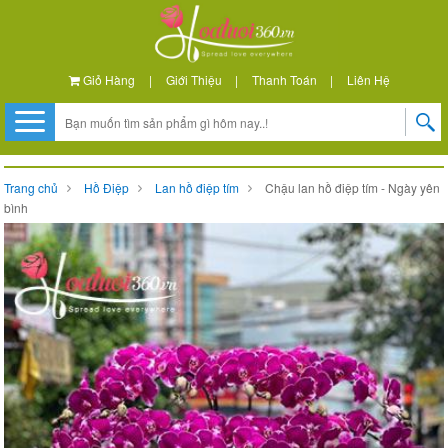
Giỏ Hàng
|
Giới Thiệu
|
Thanh Toán
|
Liên Hệ
Trang chủ
Hồ Điệp
Lan hồ điệp tím
Chậu lan hồ điệp tím - Ngày yên
bình