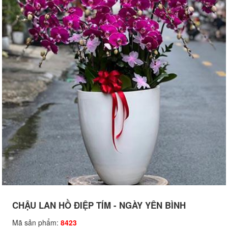
CHẬU LAN HỒ ĐIỆP TÍM - NGÀY YÊN BÌNH
Mã sản phẩm:
8423