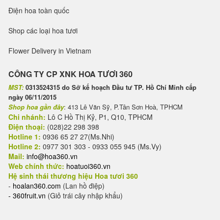
Điện hoa toàn quốc
Shop các loại hoa tươi
Flower Delivery in Vietnam
CÔNG TY CP XNK HOA TƯƠI 360
MST:
0313524315 do Sở kế hoạch Đầu tư TP. Hồ Chí Minh cấp
ngày 06/11/2015
Shop hoa gần đây
: 413 Lê Văn Sỹ, P.Tân Sơn Hoà, TPHCM
Chi nhánh:
Lô C Hồ Thị Kỷ, P1, Q10, TPHCM
Điện thoại:
(028)22 298 398
Hotline 1:
0936 65 27 27(Ms.Nhi)
Hotline 2:
0977 301 303 - 0933 055 945 (Ms.Vy)
Mail:
info@hoa360.vn
Web chính thức:
hoatuoi360.vn
Hệ sinh thái thương hiệu Hoa tươi 360
-
hoalan360.com
(Lan hồ điệp)
-
360fruit.vn
(Giỏ trái cây nhập khẩu)