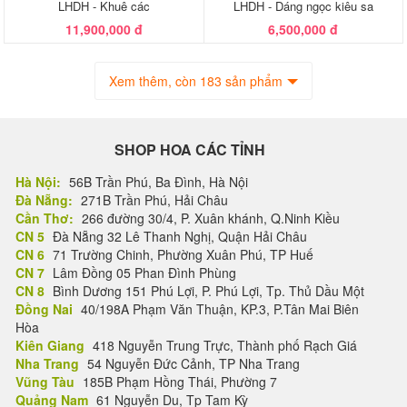
LHDH - Khuê các
LHDH - Dáng ngọc kiêu sa
11,900,000 đ
6,500,000 đ
Xem thêm, còn 183 sản phẩm
SHOP HOA CÁC TỈNH
Hà Nội:
56B Trần Phú, Ba Đình, Hà Nội
Đà Nẵng:
271B Trần Phú, Hải Châu
Cần Thơ:
266 đường 30/4, P. Xuân khánh, Q.Ninh Kiều
CN 5
Đà Nẵng 32 Lê Thanh Nghị, Quận Hải Châu
CN 6
71 Trường Chinh, Phường Xuân Phú, TP Huế
CN 7
Lâm Đồng 05 Phan Đình Phùng
CN 8
Bình Dương 151 Phú Lợi, P. Phú Lợi, Tp. Thủ Dầu Một
Đồng Nai
40/198A Phạm Văn Thuận, KP.3, P.Tân Mai Biên
Hòa
Kiên Giang
418 Nguyễn Trung Trực, Thành phố Rạch Giá
Nha Trang
54 Nguyễn Đức Cảnh, TP Nha Trang
Vũng Tàu
185B Phạm Hồng Thái, Phường 7
Quảng Nam
61 Nguyễn Du, Tp Tam Kỳ