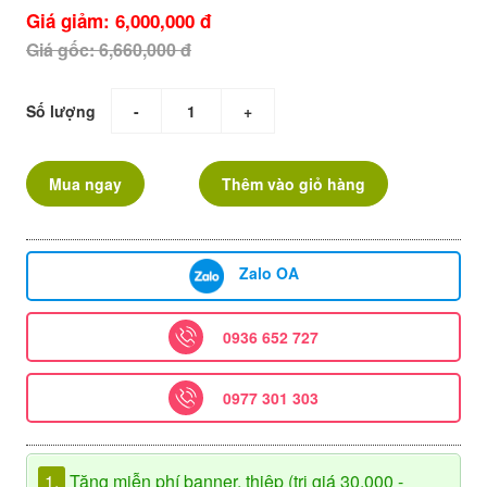
Giá giảm: 6,000,000 đ
Giá gốc: 6,660,000 đ
Số lượng
-
+
Mua ngay
Thêm vào giỏ hàng
Zalo OA
0936 652 727
0977 301 303
1.
Tặng miễn phí banner, thiệp (trị giá 30.000 -