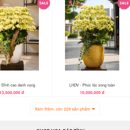
 Đỉnh cao danh vọng
LHDV - Phúc lộc song toàn
13,500,000 đ
10,000,000 đ
Xem thêm, còn 229 sản phẩm