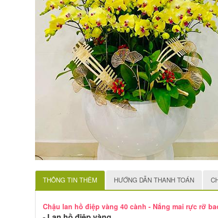
THÔNG TIN THÊM
HƯỚNG DẪN THANH TOÁN
C
Chậu lan hồ điệp vàng 40 cành - Nắng mai rực rỡ b
- Lan hồ điệp vàng,