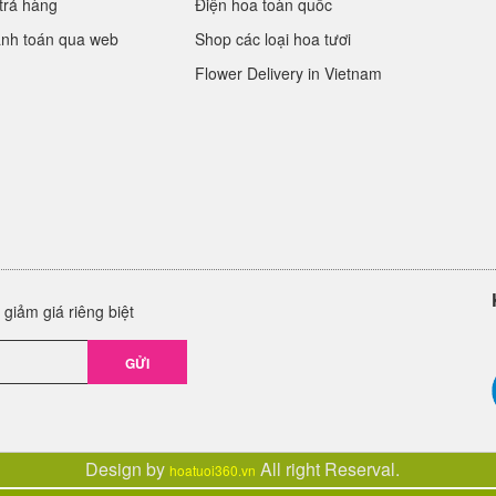
trả hàng
Điện hoa toàn quốc
anh toán qua web
Shop các loại hoa tươi
Flower Delivery in Vietnam
giảm giá riêng biệt
GỬI
Design by
All right Reserval.
hoatuoi360.vn