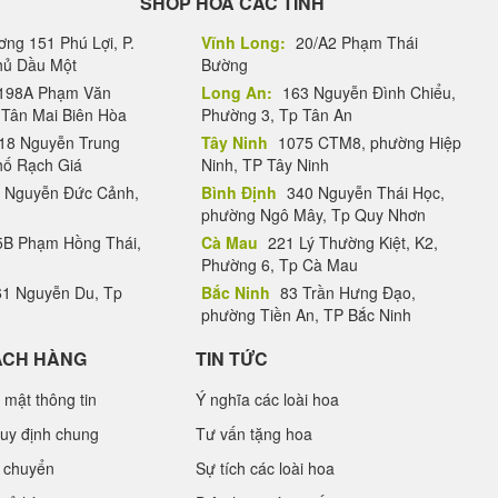
SHOP HOA CÁC TỈNH
ng 151 Phú Lợi, P.
Vĩnh Long:
20/A2 Phạm Thái
Thủ Dầu Một
Bường
198A Phạm Văn
Long An:
163 Nguyễn Đình Chiểu,
.Tân Mai Biên Hòa
Phường 3, Tp Tân An
18 Nguyễn Trung
Tây Ninh
1075 CTM8, phường Hiệp
hố Rạch Giá
Ninh, TP Tây Ninh
 Nguyễn Đức Cảnh,
Bình Định
340 Nguyễn Thái Học,
phường Ngô Mây, Tp Quy Nhơn
B Phạm Hồng Thái,
Cà Mau
221 Lý Thường Kiệt, K2,
Phường 6, Tp Cà Mau
1 Nguyễn Du, Tp
Bắc Ninh
83 Trần Hưng Đạo,
phường Tiền An, TP Bắc Ninh
ÁCH HÀNG
TIN TỨC
 mật thông tin
Ý nghĩa các loài hoa
uy định chung
Tư vấn tặng hoa
 chuyển
Sự tích các loài hoa