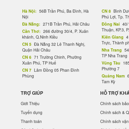
Hà Nội:
56B Trần Phú, Ba Đình, Hà
CN 8
Bình Dươ
Nội
Phú Lợi, Tp. 
Đà Nẵng:
271B Trần Phú, Hải Châu
Đồng Nai
40/
Thuận, KP.3, P
Cần Thơ:
266 đường 30/4, P. Xuân
khánh, Q.Ninh Kiều
Kiên Giang
4
Trực, Thành p
CN 5
Đà Nẵng 32 Lê Thanh Nghị,
Quận Hải Châu
Nha Trang
54
TP Nha Trang
CN 6
71 Trường Chinh, Phường
Xuân Phú, TP Huế
Vũng Tàu
185
Phường 7
CN 7
Lâm Đồng 05 Phan Đình
Phùng
Quảng Nam
6
Tam Kỳ
TRỢ GIÚP
HỖ TRỢ KH
Giới Thiệu
Chính sách bảo
Tuyển dụng
Chính sách & Q
Thanh toán
Chính sách vận