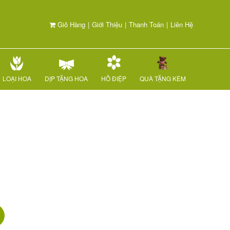
Giỏ Hàng
|
Giới Thiệu
|
Thanh Toán
|
Liên Hệ
LOẠI HOA
DỊP TẶNG HOA
HỒ ĐIỆP
QUÀ TẶNG KÈM