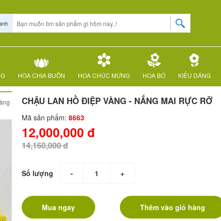
anh
NG
HOA CHIA BUỒN
HOA CHÚC MỪNG
HOA BÓ
KIỂU DÁNG
CHẬU LAN HỒ ĐIỆP VÀNG - NẮNG MAI RỰC RỠ
vàng
Mã sản phẩm:
8663
12,000,000 đ
14,160,000 đ
Số lượng
-
+
Mua ngay
Thêm vào giỏ hàng