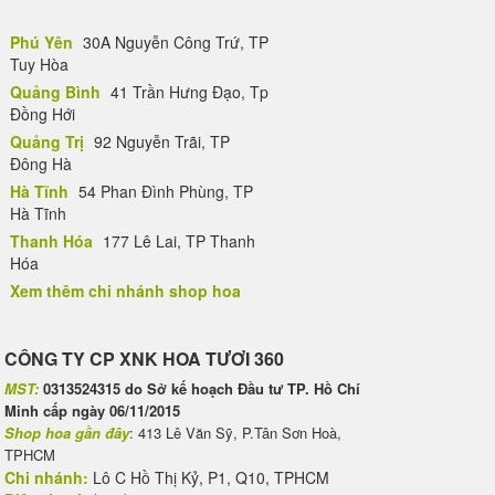
Phú Yên
30A Nguyễn Công Trứ, TP
Tuy Hòa
Quảng Bình
41 Trần Hưng Đạo, Tp
Đồng Hới
Quảng Trị
92 Nguyễn Trãi, TP
Đông Hà
Hà Tĩnh
54 Phan Đình Phùng, TP
Hà Tĩnh
Thanh Hóa
177 Lê Lai, TP Thanh
Hóa
Xem thêm chi nhánh shop hoa
CÔNG TY CP XNK HOA TƯƠI 360
MST:
0313524315 do Sở kế hoạch Đầu tư TP. Hồ Chí
Minh cấp ngày 06/11/2015
Shop hoa gần đây
: 413 Lê Văn Sỹ, P.Tân Sơn Hoà,
TPHCM
Chi nhánh:
Lô C Hồ Thị Kỷ, P1, Q10, TPHCM