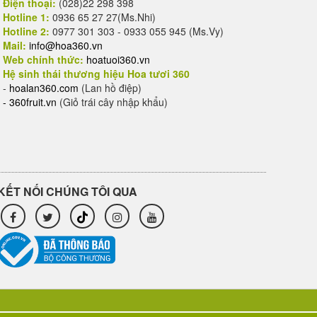
Điện thoại:
(028)22 298 398
Hotline 1:
0936 65 27 27(Ms.Nhi)
Hotline 2:
0977 301 303 - 0933 055 945 (Ms.Vy)
Mail:
info@hoa360.vn
Web chính thức:
hoatuoi360.vn
Hệ sinh thái thương hiệu Hoa tươi 360
-
hoalan360.com
(Lan hồ điệp)
-
360fruit.vn
(Giỏ trái cây nhập khẩu)
KẾT NỐI CHÚNG TÔI QUA