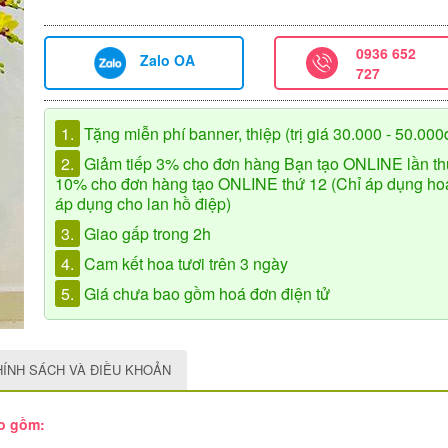
0936 652
Zalo OA
727
1.
Tặng miễn phí banner, thiệp (trị giá 30.000 - 50.000
2.
Giảm tiếp 3% cho đơn hàng Bạn tạo ONLINE lần th
10% cho đơn hàng tạo ONLINE thứ 12 (Chỉ áp dụng hoa 
áp dụng cho lan hồ điệp)
3.
Giao gấp trong 2h
4.
Cam kết hoa tươi trên 3 ngày
5.
Giá chưa bao gồm hoá đơn điện tử
HÍNH SÁCH VÀ ĐIỀU KHOẢN
ao gồm: