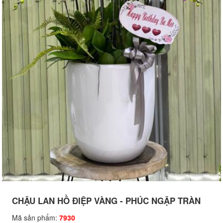
CHẬU LAN HỒ ĐIỆP VÀNG - PHÚC NGẬP TRÀN
Mã sản phẩm:
7930