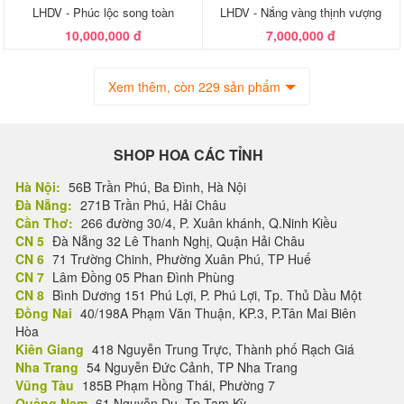
LHDV - Phúc lộc song toàn
LHDV - Nắng vàng thịnh vượng
10,000,000 đ
7,000,000 đ
Xem thêm, còn 229 sản phẩm
SHOP HOA CÁC TỈNH
Hà Nội:
56B Trần Phú, Ba Đình, Hà Nội
Đà Nẵng:
271B Trần Phú, Hải Châu
Cần Thơ:
266 đường 30/4, P. Xuân khánh, Q.Ninh Kiều
CN 5
Đà Nẵng 32 Lê Thanh Nghị, Quận Hải Châu
CN 6
71 Trường Chinh, Phường Xuân Phú, TP Huế
CN 7
Lâm Đồng 05 Phan Đình Phùng
CN 8
Bình Dương 151 Phú Lợi, P. Phú Lợi, Tp. Thủ Dầu Một
Đồng Nai
40/198A Phạm Văn Thuận, KP.3, P.Tân Mai Biên
Hòa
Kiên Giang
418 Nguyễn Trung Trực, Thành phố Rạch Giá
Nha Trang
54 Nguyễn Đức Cảnh, TP Nha Trang
Vũng Tàu
185B Phạm Hồng Thái, Phường 7
Quảng Nam
61 Nguyễn Du, Tp Tam Kỳ