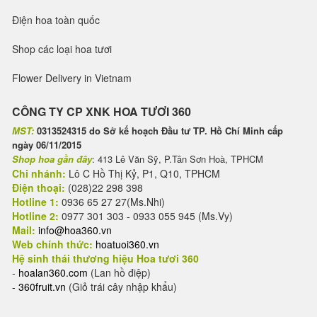
Điện hoa toàn quốc
Shop các loại hoa tươi
Flower Delivery in Vietnam
CÔNG TY CP XNK HOA TƯƠI 360
MST:
0313524315 do Sở kế hoạch Đầu tư TP. Hồ Chí Minh cấp
ngày 06/11/2015
Shop hoa gần đây
: 413 Lê Văn Sỹ, P.Tân Sơn Hoà, TPHCM
Chi nhánh:
Lô C Hồ Thị Kỷ, P1, Q10, TPHCM
Điện thoại:
(028)22 298 398
Hotline 1:
0936 65 27 27(Ms.Nhi)
Hotline 2:
0977 301 303 - 0933 055 945 (Ms.Vy)
Mail:
info@hoa360.vn
Web chính thức:
hoatuoi360.vn
Hệ sinh thái thương hiệu Hoa tươi 360
-
hoalan360.com
(Lan hồ điệp)
-
360fruit.vn
(Giỏ trái cây nhập khẩu)