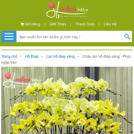
Giỏ Hàng
|
Giới Thiệu
|
Thanh Toán
|
Liên Hệ
Trang chủ
Hồ Điệp
Lan hồ điệp vàng
Chậu lan hồ điệp vàng - Phúc
ngập tràn