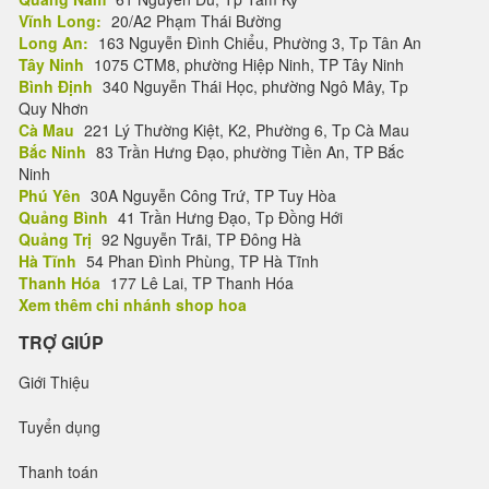
Vĩnh Long:
20/A2 Phạm Thái Bường
Long An:
163 Nguyễn Đình Chiểu, Phường 3, Tp Tân An
Tây Ninh
1075 CTM8, phường Hiệp Ninh, TP Tây Ninh
Bình Định
340 Nguyễn Thái Học, phường Ngô Mây, Tp
Quy Nhơn
Cà Mau
221 Lý Thường Kiệt, K2, Phường 6, Tp Cà Mau
Bắc Ninh
83 Trần Hưng Đạo, phường Tiền An, TP Bắc
Ninh
Phú Yên
30A Nguyễn Công Trứ, TP Tuy Hòa
Quảng Bình
41 Trần Hưng Đạo, Tp Đồng Hới
Quảng Trị
92 Nguyễn Trãi, TP Đông Hà
Hà Tĩnh
54 Phan Đình Phùng, TP Hà Tĩnh
Thanh Hóa
177 Lê Lai, TP Thanh Hóa
Xem thêm chi nhánh shop hoa
TRỢ GIÚP
Giới Thiệu
Tuyển dụng
Thanh toán