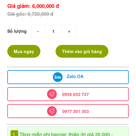
Giá giảm: 6,000,000 đ
Giá gốc: 6,720,000 đ
Số lượng
-
+
Mua ngay
Thêm vào giỏ hàng
Zalo OA
0936 652 727
0977 301 303
1.
Tặng miễn phí banner, thiệp (trị giá 30.000 -