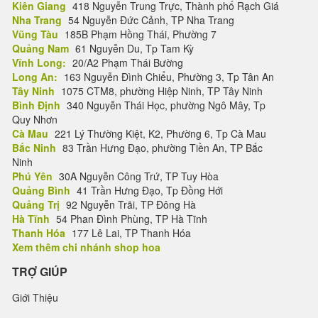
Kiên Giang
418 Nguyễn Trung Trực, Thành phố Rạch Giá
Nha Trang
54 Nguyễn Đức Cảnh, TP Nha Trang
Vũng Tàu
185B Phạm Hồng Thái, Phường 7
Quảng Nam
61 Nguyễn Du, Tp Tam Kỳ
Vĩnh Long:
20/A2 Phạm Thái Bường
Long An:
163 Nguyễn Đình Chiểu, Phường 3, Tp Tân An
Tây Ninh
1075 CTM8, phường Hiệp Ninh, TP Tây Ninh
Bình Định
340 Nguyễn Thái Học, phường Ngô Mây, Tp
Quy Nhơn
Cà Mau
221 Lý Thường Kiệt, K2, Phường 6, Tp Cà Mau
Bắc Ninh
83 Trần Hưng Đạo, phường Tiền An, TP Bắc
Ninh
Phú Yên
30A Nguyễn Công Trứ, TP Tuy Hòa
Quảng Bình
41 Trần Hưng Đạo, Tp Đồng Hới
Quảng Trị
92 Nguyễn Trãi, TP Đông Hà
Hà Tĩnh
54 Phan Đình Phùng, TP Hà Tĩnh
Thanh Hóa
177 Lê Lai, TP Thanh Hóa
Xem thêm chi nhánh shop hoa
TRỢ GIÚP
Giới Thiệu