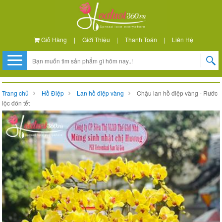
Giỏ Hàng
|
Giới Thiệu
|
Thanh Toán
|
Liên Hệ
Trang chủ
Hồ Điệp
Lan hồ điệp vàng
Chậu lan hồ điệp vàng - Rước
lộc đón tết