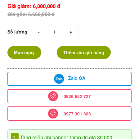
Giá giảm: 6,000,000 đ
Giá gốc: 6,660,000 đ
Số lượng
-
+
Mua ngay
Thêm vào giỏ hàng
Zalo OA
0936 652 727
0977 301 303
1.
Tặng miễn phí banner, thiệp (trị giá 30.000 -