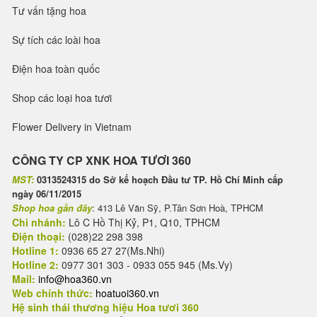
Tư vấn tặng hoa
Sự tích các loài hoa
Điện hoa toàn quốc
Shop các loại hoa tươi
Flower Delivery in Vietnam
CÔNG TY CP XNK HOA TƯƠI 360
MST:
0313524315 do Sở kế hoạch Đầu tư TP. Hồ Chí Minh cấp
ngày 06/11/2015
Shop hoa gần đây
: 413 Lê Văn Sỹ, P.Tân Sơn Hoà, TPHCM
Chi nhánh:
Lô C Hồ Thị Kỷ, P1, Q10, TPHCM
Điện thoại:
(028)22 298 398
Hotline 1:
0936 65 27 27(Ms.Nhi)
Hotline 2:
0977 301 303 - 0933 055 945 (Ms.Vy)
Mail:
info@hoa360.vn
Web chính thức:
hoatuoi360.vn
Hệ sinh thái thương hiệu Hoa tươi 360