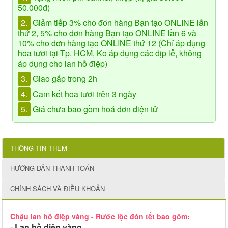
50.000đ)
2.
Giảm tiếp 3% cho đơn hàng Bạn tạo ONLINE lần
thứ 2, 5% cho đơn hàng Bạn tạo ONLINE lần 6 và
10% cho đơn hàng tạo ONLINE thứ 12 (Chỉ áp dụng
hoa tươi tại Tp. HCM, Ko áp dụng các dịp lễ, không
áp dụng cho lan hồ điệp)
3.
Giao gấp trong 2h
4.
Cam kết hoa tươi trên 3 ngày
5.
Giá chưa bao gồm hoá đơn điện tử
THÔNG TIN THÊM
HƯỚNG DẪN THANH TOÁN
CHÍNH SÁCH VÀ ĐIỀU KHOẢN
Chậu lan hồ điệp vàng - Rước lộc đón tết bao gồm:
- Lan hồ điệp vàng,