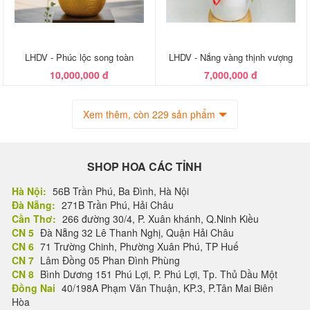
LHDV - Phúc lộc song toàn
LHDV - Nắng vàng thịnh vượng
10,000,000 đ
7,000,000 đ
Xem thêm, còn 229 sản phẩm
SHOP HOA CÁC TỈNH
Hà Nội:
56B Trần Phú, Ba Đình, Hà Nội
Đà Nẵng:
271B Trần Phú, Hải Châu
Cần Thơ:
266 đường 30/4, P. Xuân khánh, Q.Ninh Kiều
CN 5
Đà Nẵng 32 Lê Thanh Nghị, Quận Hải Châu
CN 6
71 Trường Chinh, Phường Xuân Phú, TP Huế
CN 7
Lâm Đồng 05 Phan Đình Phùng
CN 8
Bình Dương 151 Phú Lợi, P. Phú Lợi, Tp. Thủ Dầu Một
Đồng Nai
40/198A Phạm Văn Thuận, KP.3, P.Tân Mai Biên
Hòa