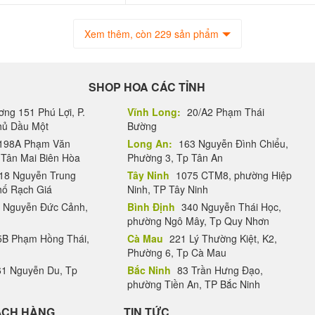
Xem thêm, còn 229 sản phẩm
SHOP HOA CÁC TỈNH
ng 151 Phú Lợi, P.
Vĩnh Long:
20/A2 Phạm Thái
Thủ Dầu Một
Bường
198A Phạm Văn
Long An:
163 Nguyễn Đình Chiểu,
.Tân Mai Biên Hòa
Phường 3, Tp Tân An
18 Nguyễn Trung
Tây Ninh
1075 CTM8, phường Hiệp
hố Rạch Giá
Ninh, TP Tây Ninh
 Nguyễn Đức Cảnh,
Bình Định
340 Nguyễn Thái Học,
phường Ngô Mây, Tp Quy Nhơn
B Phạm Hồng Thái,
Cà Mau
221 Lý Thường Kiệt, K2,
Phường 6, Tp Cà Mau
1 Nguyễn Du, Tp
Bắc Ninh
83 Trần Hưng Đạo,
phường Tiền An, TP Bắc Ninh
ÁCH HÀNG
TIN TỨC