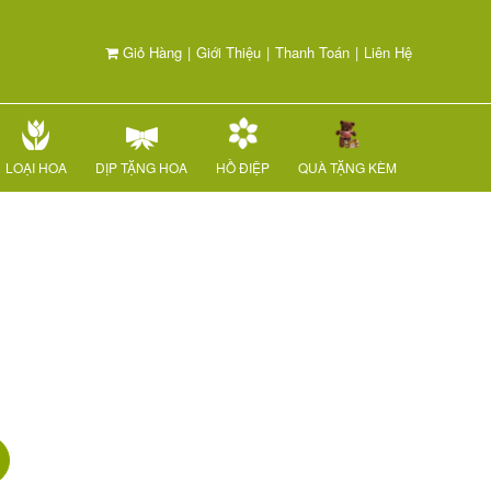
Giỏ Hàng
|
Giới Thiệu
|
Thanh Toán
|
Liên Hệ
LOẠI HOA
DỊP TẶNG HOA
HỒ ĐIỆP
QUÀ TẶNG KÈM