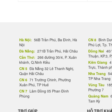
Hà Nội:
56B Trần Phú, Ba Đình, Hà
CN 8
Bình Dươ
Nội
Phú Lợi, Tp. 
Đà Nẵng:
271B Trần Phú, Hải Châu
Đồng Nai
40/
Thuận, KP.3, P
Cần Thơ:
266 đường 30/4, P. Xuân
khánh, Q.Ninh Kiều
Kiên Giang
4
Trực, Thành p
CN 5
Đà Nẵng 32 Lê Thanh Nghị,
Quận Hải Châu
Nha Trang
54
TP Nha Trang
CN 6
71 Trường Chinh, Phường
Xuân Phú, TP Huế
Vũng Tàu
185
Phường 7
CN 7
Lâm Đồng 05 Phan Đình
Phùng
Quảng Nam
6
Tam Kỳ
TRỢ GIÚP
HỖ TRỢ KH