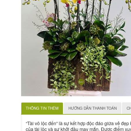
THÔNG TIN THÊM
HƯỚNG DẪN THANH TOÁN
C
“Tài vô lộc đến” là sự kết hợp độc đáo giữa vẻ đẹ
của tài lộc và sự khởi đầu may mắn. Được điểm xuyế