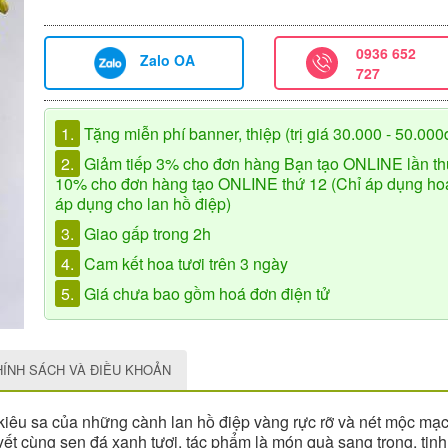
0936 652
Zalo OA
727
1.
Tặng miễn phí banner, thiệp (trị giá 30.000 - 50.000
2.
Giảm tiếp 3% cho đơn hàng Bạn tạo ONLINE lần th
10% cho đơn hàng tạo ONLINE thứ 12 (Chỉ áp dụng hoa 
áp dụng cho lan hồ điệp)
3.
Giao gấp trong 2h
4.
Cam kết hoa tươi trên 3 ngày
5.
Giá chưa bao gồm hoá đơn điện tử
HÍNH SÁCH VÀ ĐIỀU KHOẢN
p kiêu sa của những cành lan hồ điệp vàng rực rỡ và nét mộc mạc
t cùng sen đá xanh tươi, tác phẩm là món quà sang trọng, tinh t