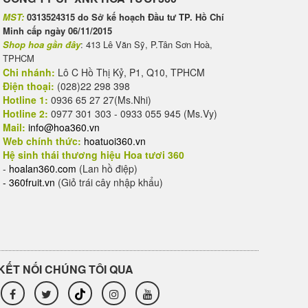
MST:
0313524315 do Sở kế hoạch Đầu tư TP. Hồ Chí
Minh cấp ngày 06/11/2015
Shop hoa gần đây
: 413 Lê Văn Sỹ, P.Tân Sơn Hoà,
TPHCM
Chi nhánh:
Lô C Hồ Thị Kỷ, P1, Q10, TPHCM
Điện thoại:
(028)22 298 398
Hotline 1:
0936 65 27 27(Ms.Nhi)
Hotline 2:
0977 301 303 - 0933 055 945 (Ms.Vy)
Mail:
info@hoa360.vn
Web chính thức:
hoatuoi360.vn
Hệ sinh thái thương hiệu Hoa tươi 360
-
hoalan360.com
(Lan hồ điệp)
-
360fruit.vn
(Giỏ trái cây nhập khẩu)
KẾT NỐI CHÚNG TÔI QUA