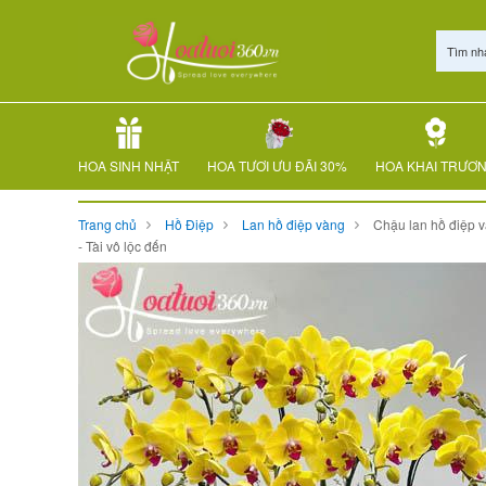
Tìm nh
HOA SINH NHẬT
HOA TƯƠI ƯU ĐÃI 30%
HOA KHAI TRƯƠ
Trang chủ
Hồ Điệp
Lan hồ điệp vàng
Chậu lan hồ điệp 
- Tài vô lộc đến