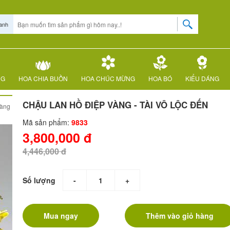
anh
NG
HOA CHIA BUỒN
HOA CHÚC MỪNG
HOA BÓ
KIỂU DÁNG
CHẬU LAN HỒ ĐIỆP VÀNG - TÀI VÔ LỘC ĐẾN
vàng
Mã sản phẩm:
9833
3,800,000 đ
4,446,000 đ
Số lượng
-
+
Mua ngay
Thêm vào giỏ hàng