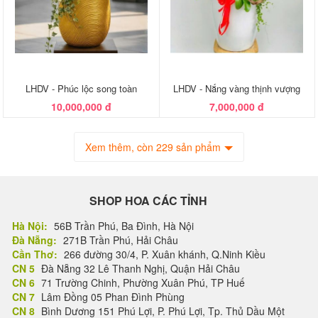
LHDV - Phúc lộc song toàn
LHDV - Nắng vàng thịnh vượng
10,000,000 đ
7,000,000 đ
Xem thêm, còn 229 sản phẩm
SHOP HOA CÁC TỈNH
Hà Nội:
56B Trần Phú, Ba Đình, Hà Nội
Đà Nẵng:
271B Trần Phú, Hải Châu
Cần Thơ:
266 đường 30/4, P. Xuân khánh, Q.Ninh Kiều
CN 5
Đà Nẵng 32 Lê Thanh Nghị, Quận Hải Châu
CN 6
71 Trường Chinh, Phường Xuân Phú, TP Huế
CN 7
Lâm Đồng 05 Phan Đình Phùng
CN 8
Bình Dương 151 Phú Lợi, P. Phú Lợi, Tp. Thủ Dầu Một