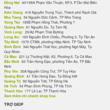
Đồng Nai
40/198A Phạm Văn Thuận, KP.3, P.Tân Mai Biên
Hòa
Kiên Giang
418 Nguyễn Trung Trực, Thành phố Rạch Giá
Nha Trang
54 Nguyễn Đức Cảnh, TP Nha Trang
Vũng Tàu
185B Phạm Hồng Thái, Phường 7
Quảng Nam
61 Nguyễn Du, Tp Tam Kỳ
Vĩnh Long:
20/A2 Phạm Thái Bường
Long An:
163 Nguyễn Đình Chiểu, Phường 3, Tp Tân An
Tây Ninh
1075 CTM8, phường Hiệp Ninh, TP Tây Ninh
Bình Định
340 Nguyễn Thái Học, phường Ngô Mây, Tp
Quy Nhơn
Cà Mau
221 Lý Thường Kiệt, K2, Phường 6, Tp Cà Mau
Bắc Ninh
83 Trần Hưng Đạo, phường Tiền An, TP Bắc
Ninh
Phú Yên
30A Nguyễn Công Trứ, TP Tuy Hòa
Quảng Bình
41 Trần Hưng Đạo, Tp Đồng Hới
Quảng Trị
92 Nguyễn Trãi, TP Đông Hà
Hà Tĩnh
54 Phan Đình Phùng, TP Hà Tĩnh
Thanh Hóa
177 Lê Lai, TP Thanh Hóa
Xem thêm chi nhánh shop hoa
TRỢ GIÚP