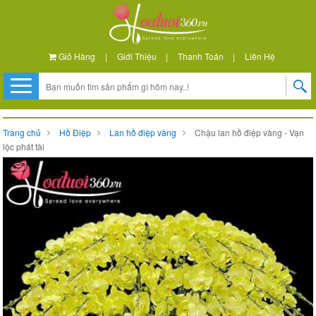
Giỏ Hàng
|
Giới Thiệu
|
Thanh Toán
|
Liên Hệ
Trang chủ
Hồ Điệp
Lan hồ điệp vàng
Chậu lan hồ điệp vàng - Vạn
lộc phát tài