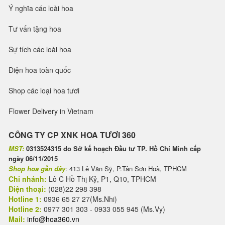
Ý nghĩa các loài hoa
Tư vấn tặng hoa
Sự tích các loài hoa
Điện hoa toàn quốc
Shop các loại hoa tươi
Flower Delivery in Vietnam
CÔNG TY CP XNK HOA TƯƠI 360
MST:
0313524315 do Sở kế hoạch Đầu tư TP. Hồ Chí Minh cấp
ngày 06/11/2015
Shop hoa gần đây
: 413 Lê Văn Sỹ, P.Tân Sơn Hoà, TPHCM
Chi nhánh:
Lô C Hồ Thị Kỷ, P1, Q10, TPHCM
Điện thoại:
(028)22 298 398
Hotline 1:
0936 65 27 27(Ms.Nhi)
Hotline 2:
0977 301 303 - 0933 055 945 (Ms.Vy)
Mail:
info@hoa360.vn