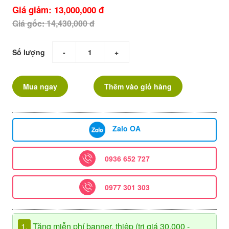
Giá giảm: 13,000,000 đ
Giá gốc: 14,430,000 đ
Số lượng
-
+
Mua ngay
Thêm vào giỏ hàng
Zalo OA
0936 652 727
0977 301 303
1.
Tặng miễn phí banner, thiệp (trị giá 30.000 -