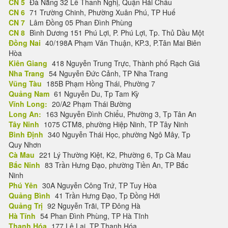
CN 5
Đà Nẵng 32 Lê Thanh Nghị, Quận Hải Châu
CN 6
71 Trường Chinh, Phường Xuân Phú, TP Huế
CN 7
Lâm Đồng 05 Phan Đình Phùng
CN 8
Bình Dương 151 Phú Lợi, P. Phú Lợi, Tp. Thủ Dầu Một
Đồng Nai
40/198A Phạm Văn Thuận, KP.3, P.Tân Mai Biên
Hòa
Kiên Giang
418 Nguyễn Trung Trực, Thành phố Rạch Giá
Nha Trang
54 Nguyễn Đức Cảnh, TP Nha Trang
Vũng Tàu
185B Phạm Hồng Thái, Phường 7
Quảng Nam
61 Nguyễn Du, Tp Tam Kỳ
Vĩnh Long:
20/A2 Phạm Thái Bường
Long An:
163 Nguyễn Đình Chiểu, Phường 3, Tp Tân An
Tây Ninh
1075 CTM8, phường Hiệp Ninh, TP Tây Ninh
Bình Định
340 Nguyễn Thái Học, phường Ngô Mây, Tp
Quy Nhơn
Cà Mau
221 Lý Thường Kiệt, K2, Phường 6, Tp Cà Mau
Bắc Ninh
83 Trần Hưng Đạo, phường Tiền An, TP Bắc
Ninh
Phú Yên
30A Nguyễn Công Trứ, TP Tuy Hòa
Quảng Bình
41 Trần Hưng Đạo, Tp Đồng Hới
Quảng Trị
92 Nguyễn Trãi, TP Đông Hà
Hà Tĩnh
54 Phan Đình Phùng, TP Hà Tĩnh
Thanh Hóa
177 Lê Lai, TP Thanh Hóa