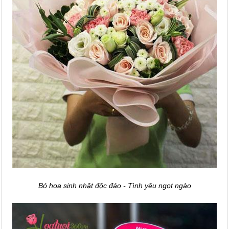
Bó hoa sinh nhật độc đáo - Tình yêu ngọt ngào