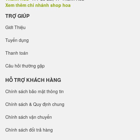
Xem thêm chi nhánh shop hoa
TRỢ GIÚP
Giới Thiệu
Tuyển dụng
Thanh toán
Câu hỏi thường gặp
HỖ TRỢ KHÁCH HÀNG
Chính sách bảo mật thông tin
Chính sách & Quy định chung
Chính sách vận chuyển
Chính sách đổi trả hàng