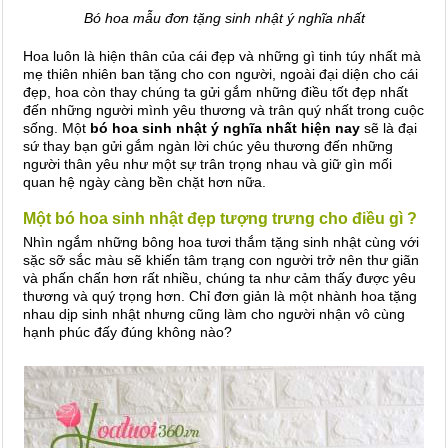
Bó hoa mẫu đơn tặng sinh nhật ý nghĩa nhất
Hoa luôn là hiện thân của cái đẹp và những gì tinh túy nhất mà
mẹ thiên nhiên ban tặng cho con người, ngoài đại diện cho cái
đẹp, hoa còn thay chúng ta gửi gắm những điều tốt đẹp nhất
đến những người mình yêu thương và trân quý nhất trong cuộc
sống. Một
bó hoa sinh nhật ý nghĩa nhất hiện nay
sẽ là đại
sứ thay bạn gửi gắm ngàn lời chúc yêu thương đến những
người thân yêu như một sự trân trọng nhau và giữ gìn mối
quan hệ ngày càng bền chặt hơn nữa.
Một bó hoa sinh nhật đẹp tượng trưng cho điều gì ?
Nhìn ngắm những bông hoa tươi thắm tặng sinh nhật cùng với
sặc sỡ sắc màu sẽ khiến tâm trạng con người trở nên thư giãn
và phấn chấn hơn rất nhiều, chúng ta như cảm thấy được yêu
thương và quý trọng hơn. Chỉ đơn giản là một nhành hoa tặng
nhau dịp sinh nhật nhưng cũng làm cho người nhận vô cùng
hạnh phúc đấy đúng không nào?