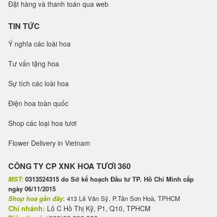
Đặt hàng và thanh toán qua web
TIN TỨC
Ý nghĩa các loài hoa
Tư vấn tặng hoa
Sự tích các loài hoa
Điện hoa toàn quốc
Shop các loại hoa tươi
Flower Delivery in Vietnam
CÔNG TY CP XNK HOA TƯƠI 360
MST:
0313524315 do Sở kế hoạch Đầu tư TP. Hồ Chí Minh cấp
ngày 06/11/2015
Shop hoa gần đây
: 413 Lê Văn Sỹ, P.Tân Sơn Hoà, TPHCM
Chi nhánh:
Lô C Hồ Thị Kỷ, P1, Q10, TPHCM