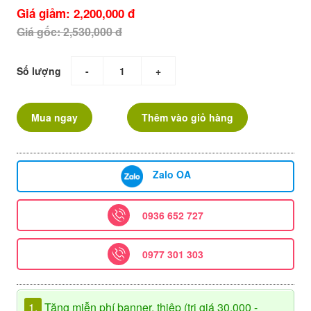
Giá giảm: 2,200,000 đ
Giá gốc: 2,530,000 đ
Số lượng
-
+
Mua ngay
Thêm vào giỏ hàng
Zalo OA
0936 652 727
0977 301 303
1.
Tặng miễn phí banner, thiệp (trị giá 30.000 -