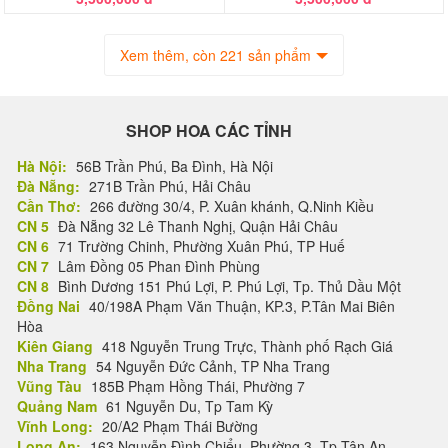
Xem thêm, còn 221 sản phẩm
SHOP HOA CÁC TỈNH
Hà Nội:
56B Trần Phú, Ba Đình, Hà Nội
Đà Nẵng:
271B Trần Phú, Hải Châu
Cần Thơ:
266 đường 30/4, P. Xuân khánh, Q.Ninh Kiều
CN 5
Đà Nẵng 32 Lê Thanh Nghị, Quận Hải Châu
CN 6
71 Trường Chinh, Phường Xuân Phú, TP Huế
CN 7
Lâm Đồng 05 Phan Đình Phùng
CN 8
Bình Dương 151 Phú Lợi, P. Phú Lợi, Tp. Thủ Dầu Một
Đồng Nai
40/198A Phạm Văn Thuận, KP.3, P.Tân Mai Biên
Hòa
Kiên Giang
418 Nguyễn Trung Trực, Thành phố Rạch Giá
Nha Trang
54 Nguyễn Đức Cảnh, TP Nha Trang
Vũng Tàu
185B Phạm Hồng Thái, Phường 7
Quảng Nam
61 Nguyễn Du, Tp Tam Kỳ
Vĩnh Long:
20/A2 Phạm Thái Bường
Long An:
163 Nguyễn Đình Chiểu, Phường 3, Tp Tân An