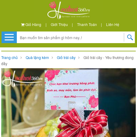
Giỏ Hàng
|
Giới Thiệu
|
Thanh Toán
|
Liên Hệ
Trang chủ
Quà tặng kèm
Giỏ trái cây
Giỏ trái cây - Yêu thương đong
đầy