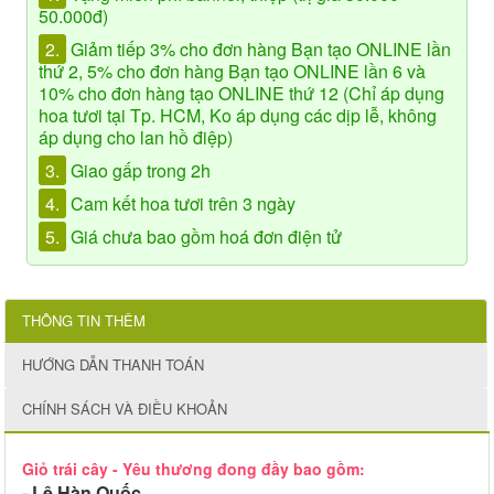
50.000đ)
2.
Giảm tiếp 3% cho đơn hàng Bạn tạo ONLINE lần
thứ 2, 5% cho đơn hàng Bạn tạo ONLINE lần 6 và
10% cho đơn hàng tạo ONLINE thứ 12 (Chỉ áp dụng
hoa tươi tại Tp. HCM, Ko áp dụng các dịp lễ, không
áp dụng cho lan hồ điệp)
3.
Giao gấp trong 2h
4.
Cam kết hoa tươi trên 3 ngày
5.
Giá chưa bao gồm hoá đơn điện tử
THÔNG TIN THÊM
HƯỚNG DẪN THANH TOÁN
CHÍNH SÁCH VÀ ĐIỀU KHOẢN
Giỏ trái cây - Yêu thương đong đầy bao gồm:
- Lê Hàn Quốc,