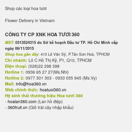
Shop các loại hoa tươi
Flower Delivery in Vietnam
CÔNG TY CP XNK HOA TƯƠI 360
MST:
0313524315 do Sở kế hoạch Đầu tư TP. Hồ Chí Minh cấp
ngày 06/11/2015
Shop hoa gần đây
: 413 Lê Văn Sỹ, P.Tân Sơn Hoà, TPHCM
Chi nhánh:
Lô C Hồ Thị Kỷ, P1, Q10, TPHCM
Điện thoại:
(028)22 298 398
Hotline 1:
0936 65 27 27(Ms.Nhi)
Hotline 2:
0977 301 303 - 0933 055 945 (Ms.Vy)
Mail:
info@hoa360.vn
Web chính thức:
hoatuoi360.vn
Hệ sinh thái thương hiệu Hoa tươi 360
-
hoalan360.com
(Lan hồ điệp)
-
360fruit.vn
(Giỏ trái cây nhập khẩu)