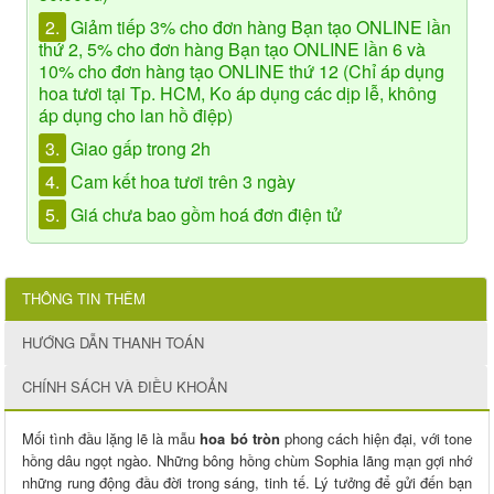
2.
Giảm tiếp 3% cho đơn hàng Bạn tạo ONLINE lần
thứ 2, 5% cho đơn hàng Bạn tạo ONLINE lần 6 và
10% cho đơn hàng tạo ONLINE thứ 12 (Chỉ áp dụng
hoa tươi tại Tp. HCM, Ko áp dụng các dịp lễ, không
áp dụng cho lan hồ điệp)
3.
Giao gấp trong 2h
4.
Cam kết hoa tươi trên 3 ngày
5.
Giá chưa bao gồm hoá đơn điện tử
THÔNG TIN THÊM
HƯỚNG DẪN THANH TOÁN
CHÍNH SÁCH VÀ ĐIỀU KHOẢN
Mối tình đầu lặng lẽ là mẫu
hoa bó tròn
phong cách hiện đại, với tone
hồng dâu ngọt ngào. Những bông hồng chùm Sophia lãng mạn gợi nhớ
những rung động đầu đời trong sáng, tinh tế. Lý tưởng để gửi đến bạn