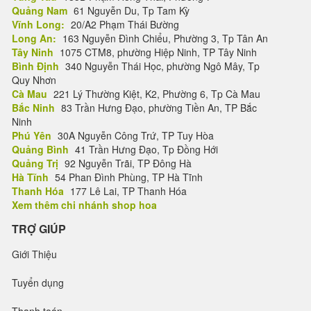
Quảng Nam
61 Nguyễn Du, Tp Tam Kỳ
Vĩnh Long:
20/A2 Phạm Thái Bường
Long An:
163 Nguyễn Đình Chiểu, Phường 3, Tp Tân An
Tây Ninh
1075 CTM8, phường Hiệp Ninh, TP Tây Ninh
Bình Định
340 Nguyễn Thái Học, phường Ngô Mây, Tp
Quy Nhơn
Cà Mau
221 Lý Thường Kiệt, K2, Phường 6, Tp Cà Mau
Bắc Ninh
83 Trần Hưng Đạo, phường Tiền An, TP Bắc
Ninh
Phú Yên
30A Nguyễn Công Trứ, TP Tuy Hòa
Quảng Bình
41 Trần Hưng Đạo, Tp Đồng Hới
Quảng Trị
92 Nguyễn Trãi, TP Đông Hà
Hà Tĩnh
54 Phan Đình Phùng, TP Hà Tĩnh
Thanh Hóa
177 Lê Lai, TP Thanh Hóa
Xem thêm chi nhánh shop hoa
TRỢ GIÚP
Giới Thiệu
Tuyển dụng