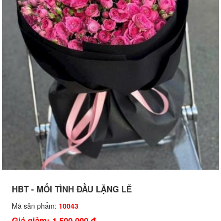
HBT - MỐI TÌNH ĐẦU LẶNG LẼ
Mã sản phẩm:
10043
Giá giảm: 1,500,000 đ