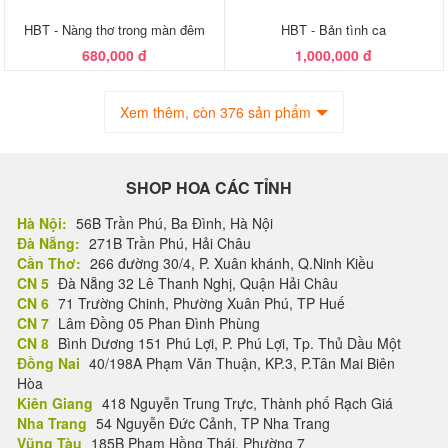
HBT - Nàng thơ trong màn đêm
HBT - Bản tình ca
680,000 đ
1,000,000 đ
Xem thêm, còn 376 sản phẩm
SHOP HOA CÁC TỈNH
Hà Nội:
56B Trần Phú, Ba Đình, Hà Nội
Đà Nẵng:
271B Trần Phú, Hải Châu
Cần Thơ:
266 đường 30/4, P. Xuân khánh, Q.Ninh Kiều
CN 5
Đà Nẵng 32 Lê Thanh Nghị, Quận Hải Châu
CN 6
71 Trường Chinh, Phường Xuân Phú, TP Huế
CN 7
Lâm Đồng 05 Phan Đình Phùng
CN 8
Bình Dương 151 Phú Lợi, P. Phú Lợi, Tp. Thủ Dầu Một
Đồng Nai
40/198A Phạm Văn Thuận, KP.3, P.Tân Mai Biên
Hòa
Kiên Giang
418 Nguyễn Trung Trực, Thành phố Rạch Giá
Nha Trang
54 Nguyễn Đức Cảnh, TP Nha Trang
Vũng Tàu
185B Phạm Hồng Thái, Phường 7