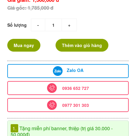
Giá gốc: 1,785,000 đ
Số lượng
-
+
Mua ngay
Thêm vào giỏ hàng
Zalo OA
0936 652 727
0977 301 303
1.
Tặng miễn phí banner, thiệp (trị giá 30.000 -
50.000đ)