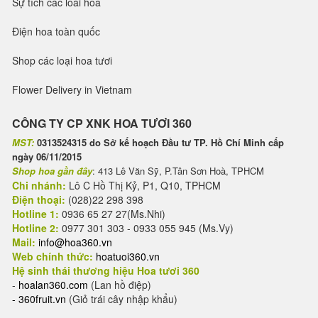
Sự tích các loài hoa
Điện hoa toàn quốc
Shop các loại hoa tươi
Flower Delivery in Vietnam
CÔNG TY CP XNK HOA TƯƠI 360
MST:
0313524315 do Sở kế hoạch Đầu tư TP. Hồ Chí Minh cấp
ngày 06/11/2015
Shop hoa gần đây
: 413 Lê Văn Sỹ, P.Tân Sơn Hoà, TPHCM
Chi nhánh:
Lô C Hồ Thị Kỷ, P1, Q10, TPHCM
Điện thoại:
(028)22 298 398
Hotline 1:
0936 65 27 27(Ms.Nhi)
Hotline 2:
0977 301 303 - 0933 055 945 (Ms.Vy)
Mail:
info@hoa360.vn
Web chính thức:
hoatuoi360.vn
Hệ sinh thái thương hiệu Hoa tươi 360
-
hoalan360.com
(Lan hồ điệp)
-
360fruit.vn
(Giỏ trái cây nhập khẩu)