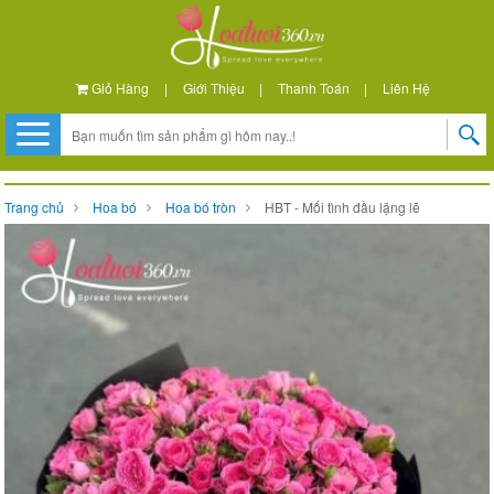
Giỏ Hàng
|
Giới Thiệu
|
Thanh Toán
|
Liên Hệ
Trang chủ
Hoa bó
Hoa bó tròn
HBT - Mối tình đầu lặng lẽ