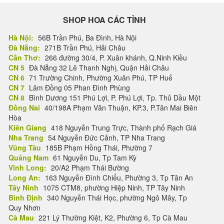
SHOP HOA CÁC TỈNH
Hà Nội:
56B Trần Phú, Ba Đình, Hà Nội
Đà Nẵng:
271B Trần Phú, Hải Châu
Cần Thơ:
266 đường 30/4, P. Xuân khánh, Q.Ninh Kiều
CN 5
Đà Nẵng 32 Lê Thanh Nghị, Quận Hải Châu
CN 6
71 Trường Chinh, Phường Xuân Phú, TP Huế
CN 7
Lâm Đồng 05 Phan Đình Phùng
CN 8
Bình Dương 151 Phú Lợi, P. Phú Lợi, Tp. Thủ Dầu Một
Đồng Nai
40/198A Phạm Văn Thuận, KP.3, P.Tân Mai Biên
Hòa
Kiên Giang
418 Nguyễn Trung Trực, Thành phố Rạch Giá
Nha Trang
54 Nguyễn Đức Cảnh, TP Nha Trang
Vũng Tàu
185B Phạm Hồng Thái, Phường 7
Quảng Nam
61 Nguyễn Du, Tp Tam Kỳ
Vĩnh Long:
20/A2 Phạm Thái Bường
Long An:
163 Nguyễn Đình Chiểu, Phường 3, Tp Tân An
Tây Ninh
1075 CTM8, phường Hiệp Ninh, TP Tây Ninh
Bình Định
340 Nguyễn Thái Học, phường Ngô Mây, Tp
Quy Nhơn
Cà Mau
221 Lý Thường Kiệt, K2, Phường 6, Tp Cà Mau