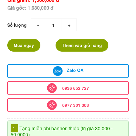
Giá gốc: 1,680,000 đ
Số lượng
-
+
Mua ngay
Thêm vào giỏ hàng
Zalo OA
0936 652 727
0977 301 303
1.
Tặng miễn phí banner, thiệp (trị giá 30.000 -
50.000đ)