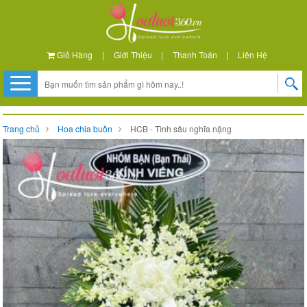
Giỏ Hàng
|
Giới Thiệu
|
Thanh Toán
|
Liên Hệ
Trang chủ
Hoa chia buồn
HCB - Tình sâu nghĩa nặng