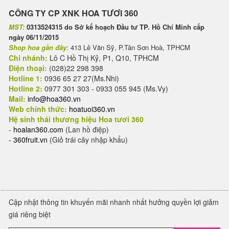
CÔNG TY CP XNK HOA TƯƠI 360
MST:
0313524315 do Sở kế hoạch Đầu tư TP. Hồ Chí Minh cấp
ngày 06/11/2015
Shop hoa gần đây
: 413 Lê Văn Sỹ, P.Tân Sơn Hoà, TPHCM
Chi nhánh:
Lô C Hồ Thị Kỷ, P1, Q10, TPHCM
Điện thoại:
(028)22 298 398
Hotline 1:
0936 65 27 27(Ms.Nhi)
Hotline 2:
0977 301 303 - 0933 055 945 (Ms.Vy)
Mail:
info@hoa360.vn
Web chính thức:
hoatuoi360.vn
Hệ sinh thái thương hiệu Hoa tươi 360
-
hoalan360.com
(Lan hồ điệp)
-
360fruit.vn
(Giỏ trái cây nhập khẩu)
Cập nhật thông tin khuyến mãi nhanh nhất hưởng quyền lợi giảm
giá riêng biệt