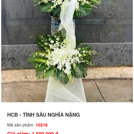
HCB - TÌNH SÂU NGHĨA NẶNG
Mã sản phẩm:
10218
Giá giảm: 1,500,000 đ