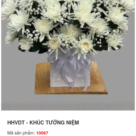
HHVDT - KHÚC TƯỞNG NIỆM
Mã sản phẩm:
10067