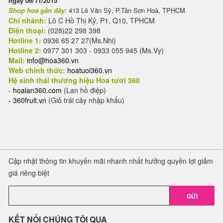
ngày 06/11/2015
Shop hoa gần đây
: 413 Lê Văn Sỹ, P.Tân Sơn Hoà, TPHCM
Chi nhánh:
Lô C Hồ Thị Kỷ, P1, Q10, TPHCM
Điện thoại:
(028)22 298 398
Hotline 1:
0936 65 27 27(Ms.Nhi)
Hotline 2:
0977 301 303 - 0933 055 945 (Ms.Vy)
Mail:
info@hoa360.vn
Web chính thức:
hoatuoi360.vn
Hệ sinh thái thương hiệu Hoa tươi 360
-
hoalan360.com
(Lan hồ điệp)
-
360fruit.vn
(Giỏ trái cây nhập khẩu)
Cập nhật thông tin khuyến mãi nhanh nhất hưởng quyền lợi giảm
giá riêng biệt
GỬI
KẾT NỐI CHÚNG TÔI QUA