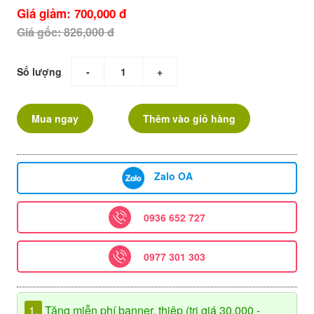
Giá giảm: 700,000 đ
Giá gốc: 826,000 đ
Số lượng
-
+
Mua ngay
Thêm vào giỏ hàng
Zalo OA
0936 652 727
0977 301 303
1.
Tặng miễn phí banner, thiệp (trị giá 30.000 -