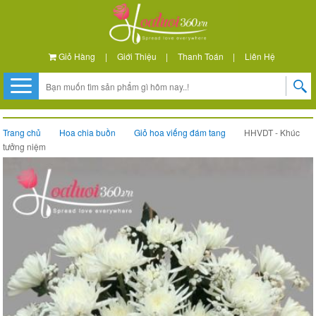
Giỏ Hàng
|
Giới Thiệu
|
Thanh Toán
|
Liên Hệ
Trang chủ
Hoa chia buồn
Giỏ hoa viếng đám tang
HHVDT - Khúc
tưởng niệm