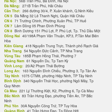
Hà Nội:
56B Trần Phú, Ba Đình, Hà Nội
Đà Nẵng:
271B Trần Phú, Hải Châu
Cần Thơ:
266 đường 30/4, P. Xuân khánh, Q.Ninh Kiều
CN 5
Đà Nẵng 32 Lê Thanh Nghị, Quận Hải Châu
CN 6
71 Trường Chinh, Phường Xuân Phú, TP Huế
CN 7
Lâm Đồng 05 Phan Đình Phùng
CN 8
Bình Dương 151 Phú Lợi, P. Phú Lợi, Tp. Thủ Dầu Một
Đồng Nai
40/198A Phạm Văn Thuận, KP.3, P.Tân Mai Biên
Hòa
Kiên Giang
418 Nguyễn Trung Trực, Thành phố Rạch Giá
Nha Trang
54 Nguyễn Đức Cảnh, TP Nha Trang
Vũng Tàu
185B Phạm Hồng Thái, Phường 7
Quảng Nam
61 Nguyễn Du, Tp Tam Kỳ
Vĩnh Long:
20/A2 Phạm Thái Bường
Long An:
163 Nguyễn Đình Chiểu, Phường 3, Tp Tân An
Tây Ninh
1075 CTM8, phường Hiệp Ninh, TP Tây Ninh
Bình Định
340 Nguyễn Thái Học, phường Ngô Mây, Tp
Quy Nhơn
Cà Mau
221 Lý Thường Kiệt, K2, Phường 6, Tp Cà Mau
Bắc Ninh
83 Trần Hưng Đạo, phường Tiền An, TP Bắc
Ninh
Phú Yên
30A Nguyễn Công Trứ, TP Tuy Hòa
Quảng Bình
41 Trần Hưng Đạo, Tp Đồng Hới