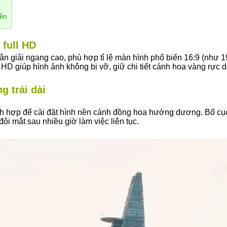
nền
full HD
n giải ngang cao, phù hợp tỉ lệ màn hình phổ biến 16:9 (như
l HD giúp hình ảnh không bị vỡ, giữ chi tiết cánh hoa vàng rực 
 trải dài
ch hợp để cài đặt hình nền cánh đồng hoa hướng dương. Bố cục 
ôi mắt sau nhiều giờ làm việc liên tục.