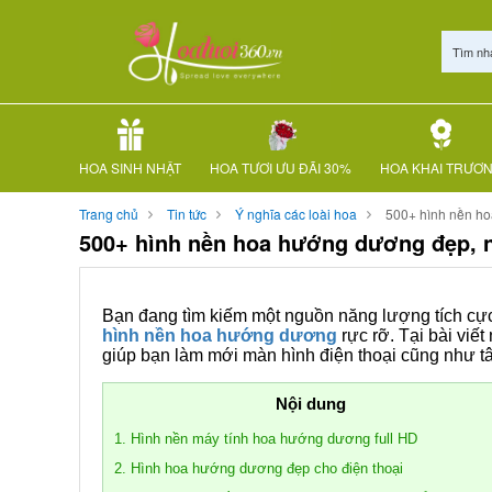
Tìm nh
HOA SINH NHẬT
HOA TƯƠI ƯU ĐÃI 30%
HOA KHAI TRƯƠ
Trang chủ
Tin tức
Ý nghĩa các loài hoa
500+ hình nền ho
500+ hình nền hoa hướng dương đẹp, n
Bạn đang tìm kiếm một nguồn năng lượng tích cực
hình nền hoa hướng dương
rực rỡ. Tại bài vi
giúp bạn làm mới màn hình điện thoại cũng như t
Nội dung
1. Hình nền máy tính hoa hướng dương full HD
2. Hình hoa hướng dương đẹp cho điện thoại