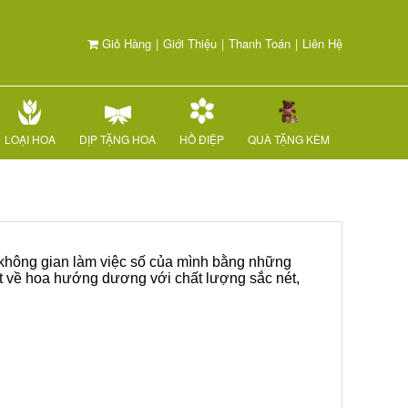
Giỏ Hàng
|
Giới Thiệu
|
Thanh Toán
|
Liên Hệ
LOẠI HOA
DỊP TẶNG HOA
HỒ ĐIỆP
QUÀ TẶNG KÈM
 không gian làm việc số của mình bằng những
ất về hoa hướng dương với chất lượng sắc nét,