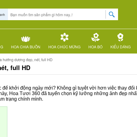
anh
NG
HOA CHIA BUỒN
HOA CHÚC MỪNG
HOA BÓ
KIỂU DÁNG
a hướng dương đẹp, nét, full HD
ét, full HD
 để khởi động ngày mới? Không gì tuyệt vời hơn việc thay đổi
ết này, Hoa Tươi 360 đã tuyển chọn kỹ lưỡng những ảnh đẹp nh
âm trạng chính mình.